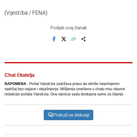
(Vijesti.ba / FENA)
Podijeli ovaj članak
Facebook
X
Kopiraj link
Više
Chat čitatelja
NAPOMENA
- Portal Vijesti.ba zadržava pravo da obriše neprimjeren
sadržaj bez najave i objašnjenja. Mišljenja iznešena u chatu nisu stavovi
redakcije portala Vijesti.ba. Ova vijest je sada dostupna samo za čitanje.
Pridruži se diskusiji