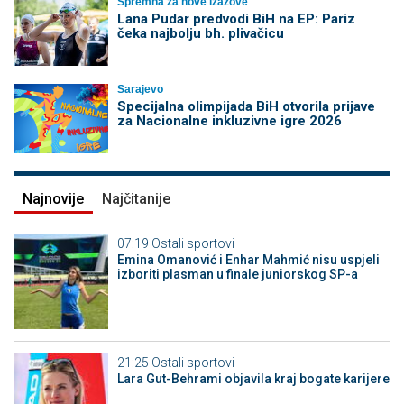
Spremna za nove izazove
Lana Pudar predvodi BiH na EP: Pariz
čeka najbolju bh. plivačicu
Sarajevo
Specijalna olimpijada BiH otvorila prijave
za Nacionalne inkluzivne igre 2026
Najnovije
Najčitanije
07:19
Ostali sportovi
Emina Omanović i Enhar Mahmić nisu uspjeli
izboriti plasman u finale juniorskog SP-a
21:25
Ostali sportovi
Lara Gut-Behrami objavila kraj bogate karijere