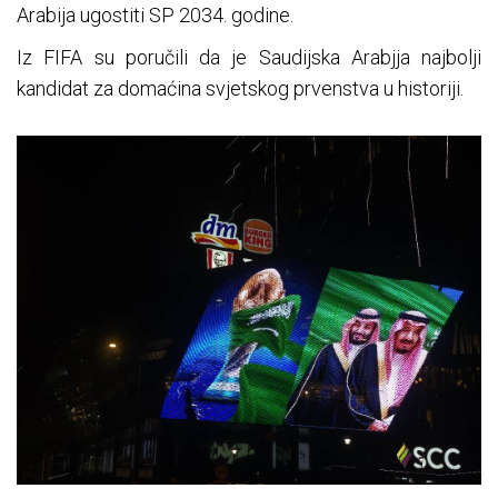
Arabija ugostiti SP 2034. godine.
Iz FIFA su poručili da je Saudijska Arabjja najbolji
kandidat za domaćina svjetskog prvenstva u historiji.