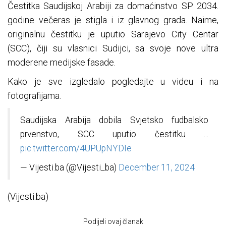
Čestitka Saudijskoj Arabiji za domaćinstvo SP 2034.
godine večeras je stigla i iz glavnog grada. Naime,
originalnu čestitku je uputio Sarajevo City Centar
(SCC), čiji su vlasnici Sudijci, sa svoje nove ultra
moderene medijske fasade.
Kako je sve izgledalo pogledajte u videu i na
fotografijama.
Saudijska Arabija dobila Svjetsko fudbalsko
prvenstvo, SCC uputio čestitku ...
pic.twitter.com/4UPUpNYDIe
— Vijesti.ba (@Vijesti_ba)
December 11, 2024
(Vijesti.ba)
Podijeli ovaj članak