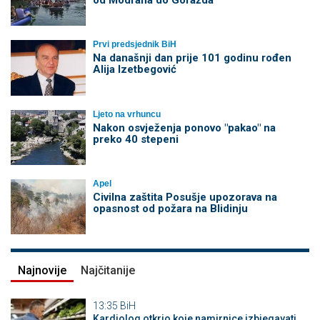
Prvi predsjednik BiH
Na današnji dan prije 101 godinu rođen
Alija Izetbegović
Ljeto na vrhuncu
Nakon osvježenja ponovo "pakao" na
preko 40 stepeni
Apel
Civilna zaštita Posušje upozorava na
opasnost od požara na Blidinju
Najnovije
Najčitanije
13:35
BiH
Kardiolog otkrio koje namirnice izbjegavati