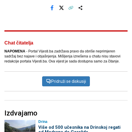
Facebook
X
Kopiraj link
Više
Chat čitatelja
NAPOMENA
- Portal Vijesti.ba zadržava pravo da obriše neprimjeren
sadržaj bez najave i objašnjenja. Mišljenja iznešena u chatu nisu stavovi
redakcije portala Vijesti.ba. Ova vijest je sada dostupna samo za čitanje.
Pridruži se diskusiji
Izdvajamo
Drina
Više od 500 učesnika na Drinskoj regati
od Modrana do Goražda