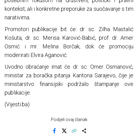
posebnim fokusom na društveni, politički i pravni
kontekst, ali i konkretne preporuke za suočavanje s tim
narativima.
Promotori publikacije bit će: dr. sc. Zilha Mastalić
Košuta, dr. sc. Merisa Karović-Babić, prof. dr. Amer
Osmić i mr. Melina Borčak, dok će promociju
moderirati Elvira Aganović.
Uvodno obraćanje imat će dr. sc. Omer Osmanović,
ministar za boračka pitanja Kantona Sarajevo, čije je
ministarstvo finansijski podržalo štampanje ove
publikacije.
(Vijesti.ba)
Podijeli ovaj članak
Facebook
X
Kopiraj link
Više