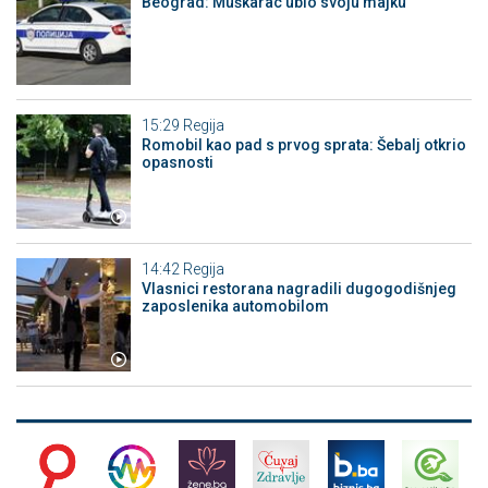
Beograd: Muškarac ubio svoju majku
15:29
Regija
Romobil kao pad s prvog sprata: Šebalj otkrio
opasnosti
14:42
Regija
Vlasnici restorana nagradili dugogodišnjeg
zaposlenika automobilom