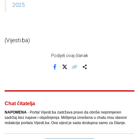
2025
(Vijesti.ba)
Podijeli ovaj članak
Facebook
X
Kopiraj link
Više
Chat čitatelja
NAPOMENA
- Portal Vijesti.ba zadržava pravo da obriše neprimjeren
sadržaj bez najave i objašnjenja. Mišljenja iznešena u chatu nisu stavovi
redakcije portala Vijesti.ba. Ova vijest je sada dostupna samo za čitanje.