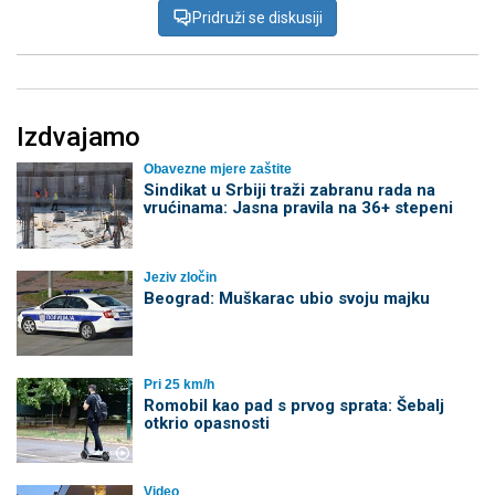
Pridruži se diskusiji
Izdvajamo
Obavezne mjere zaštite
Sindikat u Srbiji traži zabranu rada na
vrućinama: Jasna pravila na 36+ stepeni
Jeziv zločin
Beograd: Muškarac ubio svoju majku
Pri 25 km/h
Romobil kao pad s prvog sprata: Šebalj
otkrio opasnosti
Video