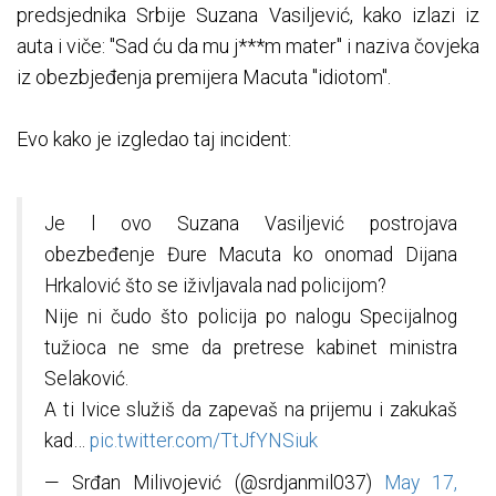
predsjednika Srbije Suzana Vasiljević, kako izlazi iz
auta i viče: "Sad ću da mu j***m mater" i naziva čovjeka
iz obezbjeđenja premijera Macuta "idiotom".
Evo kako je izgledao taj incident:
Je l ovo Suzana Vasiljević postrojava
obezbeđenje Đure Macuta ko onomad Dijana
Hrkalović što se iživljavala nad policijom?
Nije ni čudo što policija po nalogu Specijalnog
tužioca ne sme da pretrese kabinet ministra
Selaković.
A ti Ivice služiš da zapevaš na prijemu i zakukaš
kad…
pic.twitter.com/TtJfYNSiuk
— Srđan Milivojević (@srdjanmil037)
May 17,