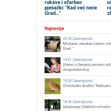
rukave i ofarbao
u
pješački: "Kad već neće
r
Grad..."
z
Najnovije
20:20
Zanimljivosti
Mostarac zasukao rukave i ofa
Grad..."
19:41
Zanimljivosti
Učenici u Danskoj usmeno će br
zloupotrebe AI-ja
19:30
Zanimljivosti
Ornitološko društvo "Naše ptice
18:36
Zanimljivosti
Istraživanje: Električni romobili