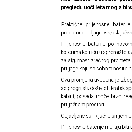
pregledu uoči leta mogla bi v
Praktične prijenosne baterij
predatom prtljagu, već isključi
Prijenosne baterije po novom
koferima koji idu u spremište
za sigurnost zračnog prometa (
prtljage koju sa sobom nosite na
Ova promjena uvedena je zbog 
se pregrijati, doživjeti kratak s
kabini, posada može brzo reag
prtljažnom prostoru.
Objavljene su i ključne smjernic
Prijenosne baterije moraju biti u