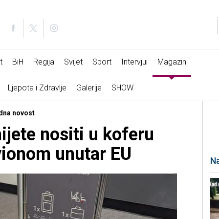
t
BiH
Regija
Svijet
Sport
Intervjui
Magazin
Ljepota i Zdravlje
Galerije
SHOW
edna novost
jete nositi u koferu
vionom unutar EU
Na