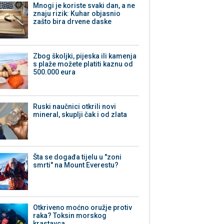
Mnogi je koriste svaki dan, a ne
znaju rizik: Kuhar objasnio
zašto bira drvene daske
Zbog školjki, pijeska ili kamenja
s plaže možete platiti kaznu od
500.000 eura
Ruski naučnici otkrili novi
mineral, skuplji čak i od zlata
Šta se događa tijelu u "zoni
smrti" na Mount Everestu?
Otkriveno moćno oružje protiv
raka? Toksin morskog
krastavca