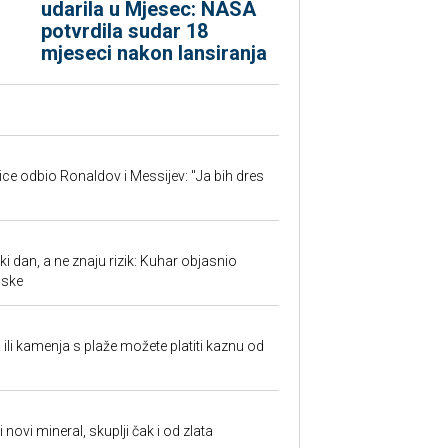
udarila u Mjesec: NASA
potvrdila sudar 18
mjeseci nakon lansiranja
jice odbio Ronaldov i Messijev: "Ja bih dres
ki dan, a ne znaju rizik: Kuhar objasnio
aske
a ili kamenja s plaže možete platiti kaznu od
i novi mineral, skuplji čak i od zlata