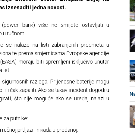
as iznenaditi jedna novost.
e (power bank) više ne smijete ostavljati u
vo u ručnom.
e se nalaze na listi zabranjenih predmeta u
 aviona te prema smjernicama Evropske agencije
EASA) moraju biti spremljeni isključivo unutar
 let.
sigurnosnih razloga. Prijenosne baterije mogu
poj ili čak zapaliti. Ako se takav incident dogodi u
Na
irati, što nije moguće ako se uređaj nalazi u
e za putnike:
 ručnoj prtljazi i nikada u predanoj.