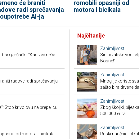
smeno će braniti
romobili opasniji od
adove radi sprečavanja
motora i bicikala
loupotrebe AI-ja
Najčitanije
Zanimljivosti
rbao pješački: "Kad već neće
Sin hrvatske voditel
Bosne!"
Zanimljivosti
aniti radove radi sprečavanja
Mnogi je koriste sva
zašto bira drvene d
Zanimljivosti
": Stop krivolovu na prepelicu
Zbog školjki, pijesk
500.000 eura
Zanimljivosti
 opasniji od motora i bicikala
Ruski naučnici otkril