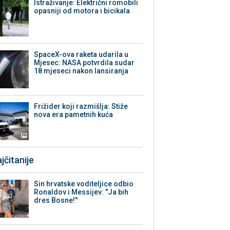
Istraživanje: Električni romobili
opasniji od motora i bicikala
SpaceX-ova raketa udarila u
Mjesec: NASA potvrdila sudar
18 mjeseci nakon lansiranja
Frižider koji razmišlja: Stiže
nova era pametnih kuća
jčitanije
Sin hrvatske voditeljice odbio
Ronaldov i Messijev: "Ja bih
dres Bosne!"