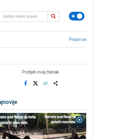
Prijavi se
Podijeli ovaj članak
Facebook
X
Kopiraj link
Više
jnovije