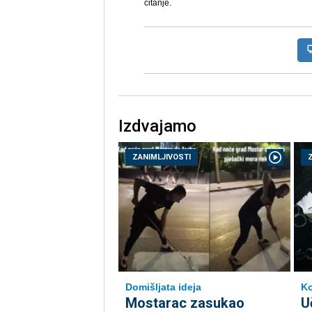
čitanje.
Izdvajamo
ZANIMLJIVOSTI
Domišljata ideja
K
Mostarac zasukao
U