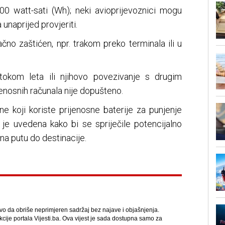
100 watt-sati (Wh); neki avioprijevoznici mogu
 unaprijed provjeriti.
ačno zaštićen, npr. trakom preko terminala ili u
 tokom leta ili njihovo povezivanje s drugim
jenosnih računala nije dopušteno.
e koji koriste prijenosne baterije za punjenje
 je uvedena kako bi se spriječile potencijalno
i na putu do destinacije.
avo da obriše neprimjeren sadržaj bez najave i objašnjenja.
kcije portala Vijesti.ba. Ova vijest je sada dostupna samo za