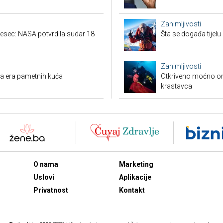
Zanimljivosti
jesec: NASA potvrdila sudar 18
Šta se događa tijelu
Zanimljivosti
ova era pametnih kuća
Otkriveno moćno or
krastavca
O nama
Marketing
Uslovi
Aplikacije
Privatnost
Kontakt