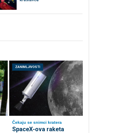
ZANIMLJIVOSTI
Čekaju se snimci kratera
SpaceX-ova raketa