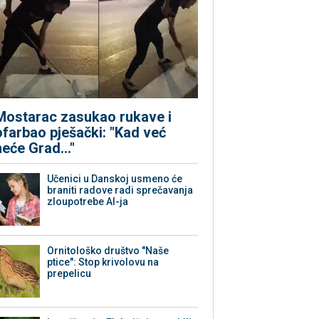
Mostarac zasukao rukave i
ofarbao pješački: "Kad već
neće Grad..."
Učenici u Danskoj usmeno će
braniti radove radi sprečavanja
zloupotrebe AI-ja
Ornitološko društvo "Naše
ptice": Stop krivolovu na
prepelicu