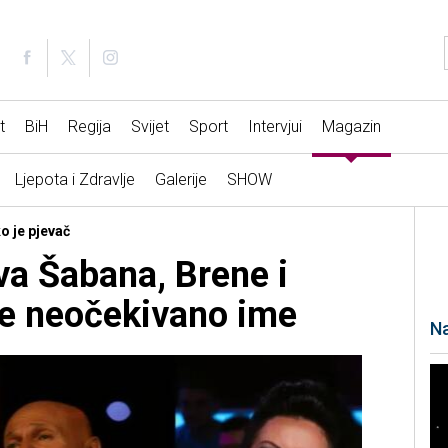
t
BiH
Regija
Svijet
Sport
Intervjui
Magazin
Ljepota i Zdravlje
Galerije
SHOW
o je pjevač
ova Šabana, Brene i
je neočekivano ime
Na