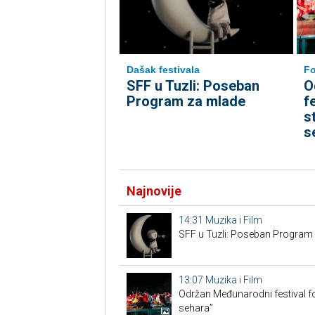
Dašak festivala
Fo
SFF u Tuzli: Poseban
O
Program za mlade
f
s
s
Najnovije
14:31
Muzika i Film
SFF u Tuzli: Poseban Program
13:07
Muzika i Film
Održan Međunarodni festival fo
sehara”