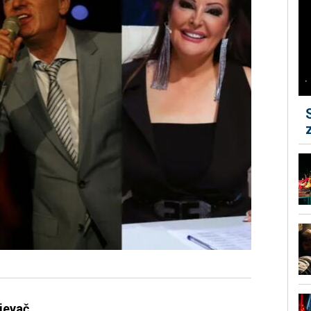
jevač...