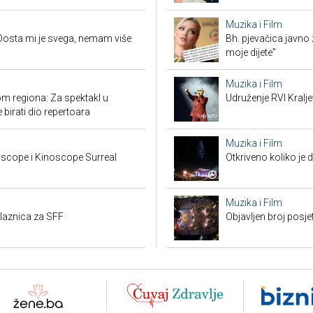
Muzika i Film
Dosta mi je svega, nemam više
Bh. pjevačica javno z
moje dijete"
Muzika i Film
m regiona: Za spektakl u
Udruženje RVI Kralj
 birati dio repertoara
Muzika i Film
scope i Kinoscope Surreal
Otkriveno koliko je 
Muzika i Film
ulaznica za SFF
Objavljen broj posj