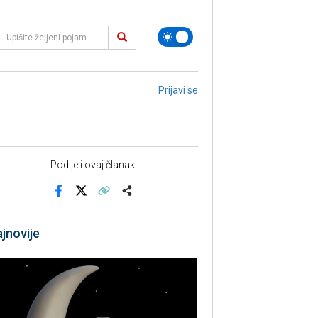
Prijavi se
Podijeli ovaj članak
Facebook
X
Kopiraj link
Više
jnovije