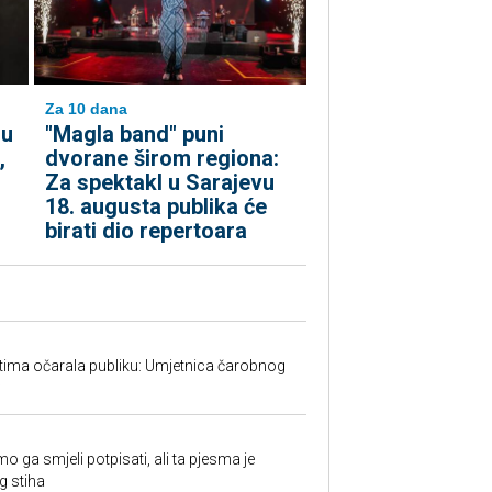
Za 10 dana
 u
"Magla band" puni
,
dvorane širom regiona:
Za spektakl u Sarajevu
18. augusta publika će
birati dio repertoara
tima očarala publiku: Umjetnica čarobnog
w
o ga smjeli potpisati, ali ta pjesma je
g stiha