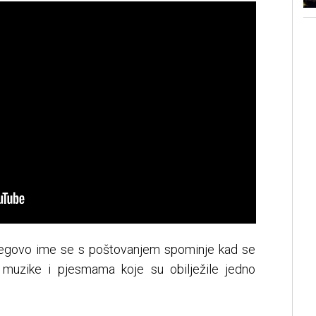
njegovo ime se s poštovanjem spominje kad se
muzike i pjesmama koje su obilježile jedno