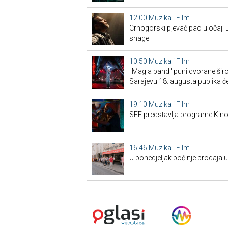
12:00
Muzika i Film
Crnogorski pjevač pao u očaj: 
snage
10:50
Muzika i Film
"Magla band" puni dvorane širo
Sarajevu 18. augusta publika će
19:10
Muzika i Film
SFF predstavlja programe Kino
16:46
Muzika i Film
U ponedjeljak počinje prodaja 