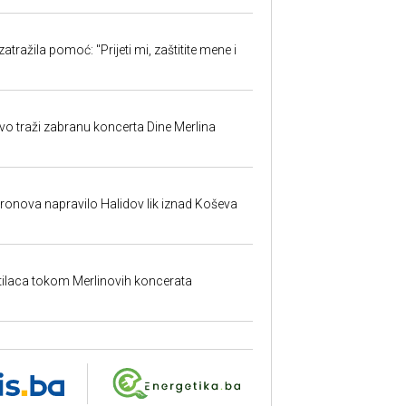
atražila pomoć: "Prijeti mi, zaštitite mene i
evo traži zabranu koncerta Dine Merlina
dronova napravilo Halidov lik iznad Koševa
etilaca tokom Merlinovih koncerata