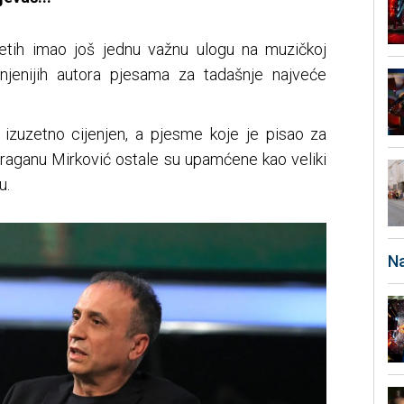
etih imao još jednu važnu ulogu na muzičkoj
enjenijih autora pjesama za tadašnje najveće
e izuzetno cijenjen, a pjesme koje je pisao za
Draganu Mirković ostale su upamćene kao veliki
u.
Na