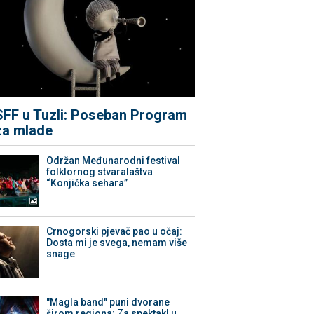
SFF u Tuzli: Poseban Program
za mlade
Održan Međunarodni festival
folklornog stvaralaštva
“Konjička sehara”
Crnogorski pjevač pao u očaj:
Dosta mi je svega, nemam više
snage
"Magla band" puni dvorane
širom regiona: Za spektakl u