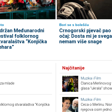
to
Bori se s bolešću
držan Međunarodni
Crnogorski pjevač pao
estival folklornog
očaj: Dosta mi je svega
tvaralaštva “Konjička
nemam više snage
ehara”
Najčitanije
Muzika i Film
 za mlade
Članica Merlinovog 
glasa "ukrala" sho
Muzika i Film
lklornog stvaralaštva “Konjička
Ceca o Merlinu: Nism
njegova osim jedno