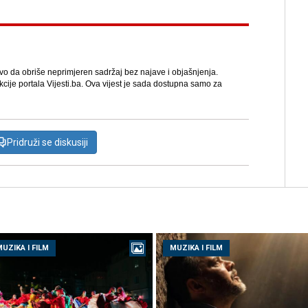
avo da obriše neprimjeren sadržaj bez najave i objašnjenja.
kcije portala Vijesti.ba. Ova vijest je sada dostupna samo za
Pridruži se diskusiji
UZIKA I FILM
MUZIKA I FILM