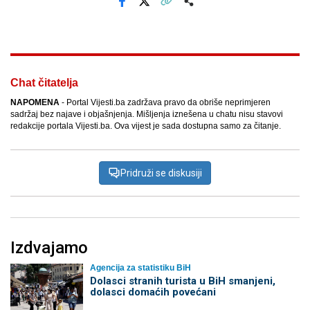
Facebook
X
Kopiraj link
Više
Chat čitatelja
NAPOMENA
- Portal Vijesti.ba zadržava pravo da obriše neprimjeren
sadržaj bez najave i objašnjenja. Mišljenja iznešena u chatu nisu stavovi
redakcije portala Vijesti.ba. Ova vijest je sada dostupna samo za čitanje.
Pridruži se diskusiji
Izdvajamo
Agencija za statistiku BiH
Dolasci stranih turista u BiH smanjeni,
dolasci domaćih povećani