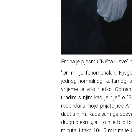
Emina je pjesmu "Ništa ili sve" 
"On mi je fenomenalan. Njeg
jednog normalnog, kulturnog, 
vrijeme je vrlo rijetko. Odm
uradim s njim kad je riječ o 
rođendanu moje prijateljice A
duet s njim. Kada sam ga pozva
drugu pjesmu, ali to nije bilo 
minuta. I tako 10-15 minuta je 