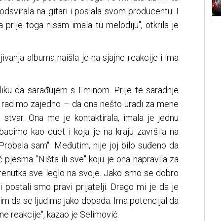
dsvirala na gitari i poslala svom producentu. I
a prije toga nisam imala tu melodiju", otkrila je
jivanja albuma naišla je na sjajne reakcije i ima
liku da sarađujem s Eminom. Prije te saradnje
o radimo zajedno – da ona nešto uradi za mene
 stvar. Ona me je kontaktirala, imala je jednu
bacimo kao duet i koja je na kraju završila na
Probala sam". Međutim, nije joj bilo suđeno da
pjesma "Ništa ili sve" koju je ona napravila za
trenutka sve leglo na svoje. Jako smo se dobro
i postali smo pravi prijatelji. Drago mi je da je
dim da se ljudima jako dopada. Ima potencijal da
ne reakcije", kazao je Selimović.