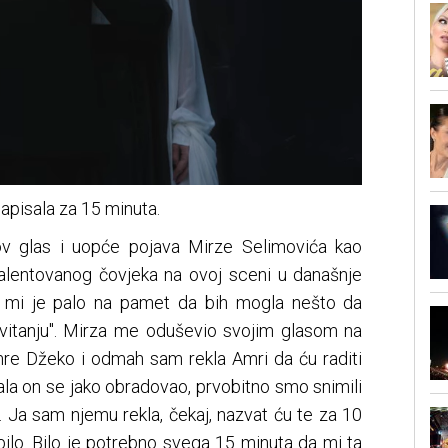
napisala za 15 minuta.
ov glas i uopće pojava Mirze Selimovića kao
talentovanog čovjeka na ovoj sceni u današnje
ah mi je palo na pamet da bih mogla nešto da
"Svitanju". Mirza me oduševio svojim glasom na
mre Džeko i odmah sam rekla Amri da ću raditi
la on se jako obradovao, prvobitno smo snimili
to. Ja sam njemu rekla, čekaj, nazvat ću te za 10
bilo. Bilo je potrebno svega 15 minuta da mi ta