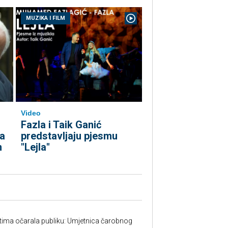
MUZIKA I FILM
Video
Fazla i Taik Ganić
predstavljaju pjesmu
ta
"Lejla"
m
tima očarala publiku: Umjetnica čarobnog