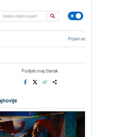
Prijavi se
Podijeli ovaj članak
Facebook
X
Kopiraj link
Više
jnovije