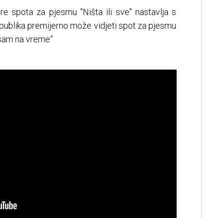
e spota za pjesmu "Ništa ili sve" nastavlja s
publika premijerno može vidjeti spot za pjesmu
Nisam na vreme”