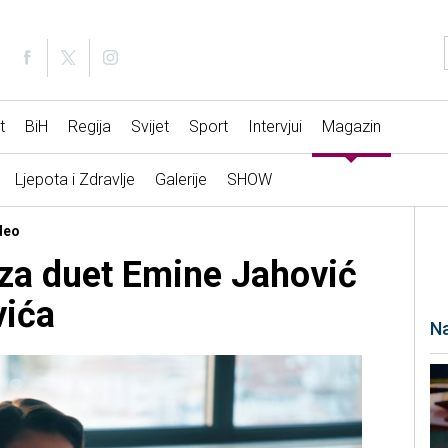
t
BiH
Regija
Svijet
Sport
Intervjui
Magazin
Ljepota i Zdravlje
Galerije
SHOW
deo
 za duet Emine Jahović
vića
Na