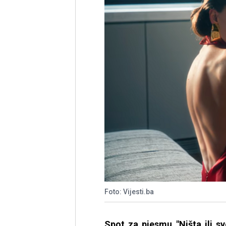
Foto: Vijesti.ba
Spot za pjesmu "Ništa ili s