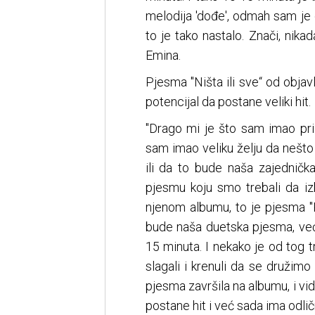
melodija 'dođe', odmah sam je o
to je tako nastalo. Znači, nikad
Emina.
Pjesma "Ništa ili sve“ od objavl
potencijal da postane veliki hit.
"Drago mi je što sam imao pri
sam imao veliku želju da nešt
ili da to bude naša zajednička
pjesmu koju smo trebali da iz
njenom albumu, to je pjesma "
bude naša duetska pjesma, već 
15 minuta. I nekako je od tog 
slagali i krenuli da se družimo 
pjesma završila na albumu, i vi
postane hit i već sada ima odlič