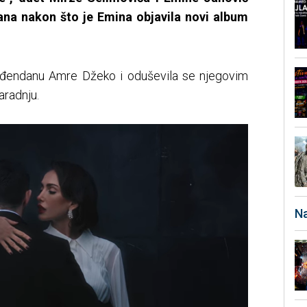
ana nakon što je Emina objavila novi album
ođendanu Amre Džeko i oduševila se njegovim
aradnju.
Na