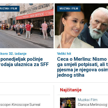
UZIKA I FILM
MUZIKA I FILM
koro 32. izdanje
Veliki hit
 ponedjeljak počinje
Ceca o Merlinu: Nismo
rodaja ulaznica za SFF
ga smjeli potpisati, ali 
pjesma je njegova osi
jednog stiha
Najčitanije
Muzika i Film
scope i Kinoscope Surreal
Članica Merlinovog 