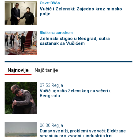
Osvrt DW-a
Vučić i Zelenski: Zajedno kroz minsko
polje
Sletio na aerodrom
Zelenski stigao u Beograd, sutra
sastanak sa Vučićem
Najnovije
Najčitanije
07:53
Regija
Vučić ugostio Zelenskog na večeri u
Beogradu
06:30
Regija
Dunav sve niži, problemi sve veći: Elektrane
smanjuju proizvodnju, industrija trpi