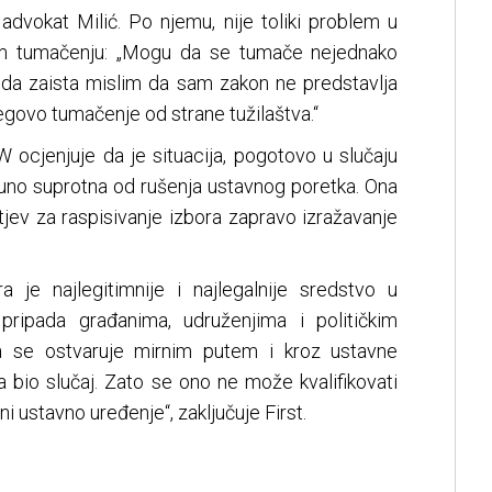
advokat Milić. Po njemu, nije toliki problem u
om tumačenju: „Mogu da se tumače nejednako
da zaista mislim da sam zakon ne predstavlja
egovo tumačenje od strane tužilaštva.“
 ocjenjuje da je situacija, pogotovo u slučaju
uno suprotna od rušenja ustavnog poretka. Ona
tjev za raspisivanje izbora zapravo izražavanje
ra je najlegitimnije i najlegalnije sredstvo u
pripada građanima, udruženjima i političkim
a se ostvaruje mirnim putem i kroz ustavne
 bio slučaj. Zato se ono ne može kvalifikovati
 ustavno uređenje“, zaključuje First.