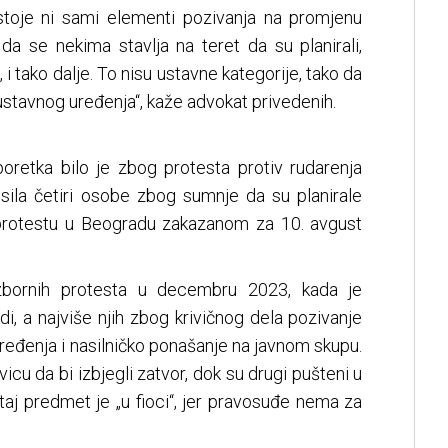
toje ni sami elementi pozivanja na promjenu
da se nekima stavlja na teret da su planirali,
i tako dalje. To nisu ustavne kategorije, tako da
ustavnog uređenja“, kaže advokat privedenih.
oretka bilo je zbog protesta protiv rudarenja
apsila četiri osobe zbog sumnje da su planirale
a protestu u Beogradu zakazanom za 10. avgust
izbornih protesta u decembru 2023, kada je
i, a najviše njih zbog krivičnog dela pozivanje
ređenja i nasilničko ponašanje na javnom skupu.
vicu da bi izbjegli zatvor, dok su drugi pušteni u
taj predmet je „u fioci“, jer pravosuđe nema za