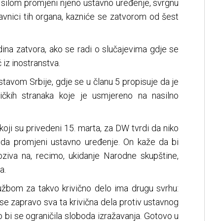
e silom promjeni njeno ustavno uređenje, svrgnu
stavnici tih organa, kazniće se zatvorom od šest
ina zatvora, ako se radi o slučajevima gdje se
 iz inostranstva.
Ustavom Srbije, gdje se u članu 5 propisuje da je
tičkih stranaka koje je usmjereno na nasilno
 koji su privedeni 15. marta, za DW tvrdi da niko
 da promjeni ustavno uređenje. On kaže da bi
ziva na, recimo, ukidanje Narodne skupštine,
a.
užbom za takvo krivično delo ima drugu svrhu:
se zapravo sva ta krivična dela protiv ustavnog
o bi se ograničila sloboda izražavanja. Gotovo u