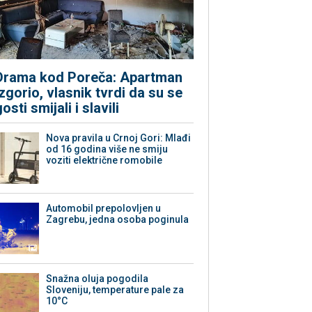
Drama kod Poreča: Apartman
izgorio, vlasnik tvrdi da su se
gosti smijali i slavili
Nova pravila u Crnoj Gori: Mlađi
od 16 godina više ne smiju
voziti električne romobile
Automobil prepolovljen u
Zagrebu, jedna osoba poginula
Snažna oluja pogodila
Sloveniju, temperature pale za
10°C