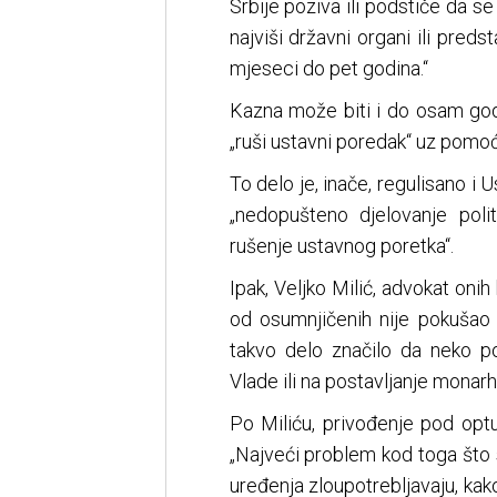
Srbije poziva ili podstiče da s
najviši državni organi ili pred
mjeseci do pet godina.“
Kazna može biti i do osam god
„ruši ustavni poredak“ uz pomoć
To delo je, inače, regulisano i 
„nedopušteno djelovanje poli
rušenje ustavnog poretka“.
Ipak, Veljko Milić, advokat onih
od osumnjičenih nije pokušao
takvo delo značilo da neko po
Vlade ili na postavljanje monarh
Po Miliću, privođenje pod opt
„Najveći problem kod toga što 
uređenja zloupotrebljavaju, kak