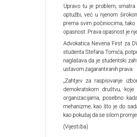
Upravo tu je problem, smatra 
optužbi, već u njenom širok
prema svim počiniocima, tako 
opasnost. Prava opasnost je nj
Advokatica Nevena First za DW
studenta Stefana Tomića, potp
naglašava da je studentski zah
ustavom zagarantiranih prava.
„Zahtjev za raspisivanje izbo
demokratskom društvu, koje 
organizacijama, posebno kad
mehanizme, kao što je do sada
kao pokušaj da se silom promjeni
(Vijesti.ba)