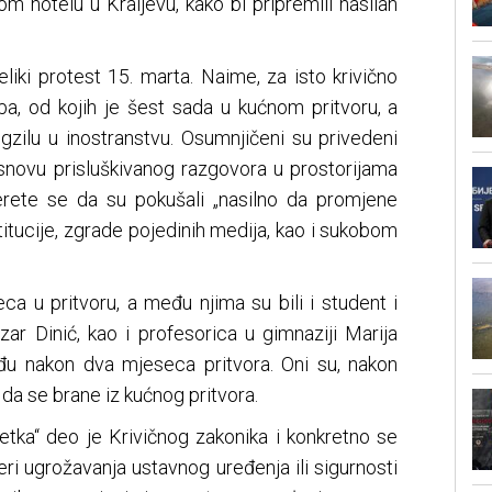
m hotelu u Kraljevu, kako bi pripremili nasilan
veliki protest 15. marta. Naime, za isto krivično
a, od kojih je šest sada u kućnom pritvoru, a
egzilu u inostranstvu. Osumnjičeni su privedeni
osnovu prisluškivanog razgovora u prostorijama
erete se da su pokušali „nasilno da promjene
itucije, zgrade pojedinih medija, kao i sukobom
ca u pritvoru, a među njima su bili i student i
zar Dinić, kao i profesorica u gimnaziji Marija
lađu nakon dva mjeseca pritvora. Oni su, nakon
 da se brane iz kućnog pritvora.
etka“ deo je Krivičnog zakonika i konkretno se
ri ugrožavanja ustavnog uređenja ili sigurnosti