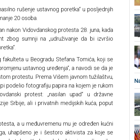
nasilno rušenje ustavnog poretka“ u posljednjih
manje 20 osoba.
dan nakon Vidovdanskog protesta 28. juna, kada
t zbog sumnji na „udruživanje da bi izvršio
retka“.
og fakulteta u Beogradu Stefana Tomića, koji se
 promjenu ustavnog uređenja“, a navodi se da je
istom protestu. Prema Višem javnom tužilaštvu,
Na
pi podelio fotografiju papira na kojem je rukom
ovdanski protest: „nasilan upad“ u državne
zije Srbije, ali i privatnih medijskih kuća, poput
rotesta, a u međuvremenu mu je određen kućni
ga, uhapšeno je i šestoro aktivista za koje se