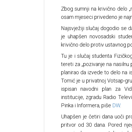
Zbog sumnji na krivično delo „
osam mjeseci privedeno je naj
Najsvježiji slučaj dogodio se 
je uhapšen novosadski studen
krivično delo protiv ustavnog po
Tu je i slučaj studenta Fizičk
tereti za „pozivanje na nasilnu
planirao da izvede to delo na 
Tomić je u privatnoj Votsap-gru
ispisan navodni plan za Vid
institucije, zgradu Radio Televi
Pinka i Informera, piše
DW
.
Uhapšen je četiri dana uoči p
pritvor od 30 dana. Pored nje