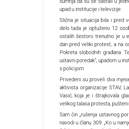
sumnja da su se sastali u jedno
upad u institucije i televizije.
Slična je situacija bila i pred 
delo tada je optuženo 12 osob
ostalih šestoro trenutno je u 
dan pred veliki protest, a na 
Pokreta slobodnih građana. T
ustavni poredak“, upadom u inst
s policijom.
Privedeni su proveli dva mjese
aktivista organizacije STAV, La
Vasić, koja je i štrajkovala g
velikog talasa protesta, pušteni
Sam čin „rušenja ustavnog por
navodi u članu 309: „Ko u namje