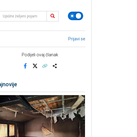
Prijavi se
Podijeli ovaj članak
Facebook
X
Kopiraj link
Više
jnovije