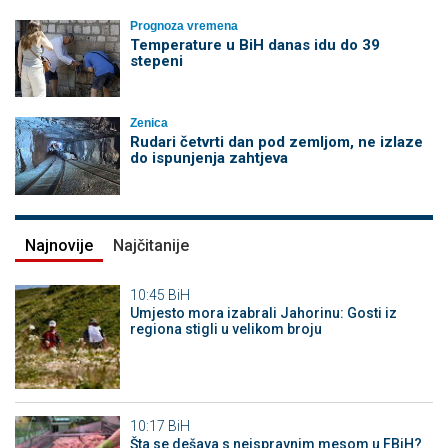
Prognoza vremena
Temperature u BiH danas idu do 39
stepeni
Zenica
Rudari četvrti dan pod zemljom, ne izlaze
do ispunjenja zahtjeva
Najnovije
Najčitanije
10:45
BiH
Umjesto mora izabrali Jahorinu: Gosti iz
regiona stigli u velikom broju
10:17
BiH
Šta se dešava s neispravnim mesom u FBiH?