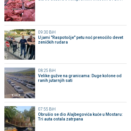
09:30
BiH
U jami "Raspotočje" petu noć prenoćilo devet
zeničkih rudara
08:25
BiH
Velike gužve na granicama: Duge kolone od
ranih jutarnjih sati
07:55
BiH
Obrušio se dio Alajbegovića kuće u Mostaru:
Tri auta ostala zatrpana