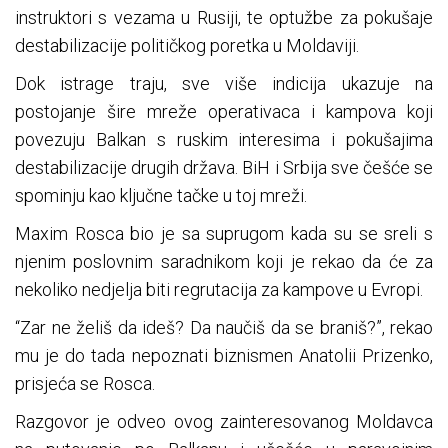
instruktori s vezama u Rusiji, te optužbe za pokušaje
destabilizacije političkog poretka u Moldaviji.
Dok istrage traju, sve više indicija ukazuje na
postojanje šire mreže operativaca i kampova koji
povezuju Balkan s ruskim interesima i pokušajima
destabilizacije drugih država. BiH i Srbija sve češće se
spominju kao ključne tačke u toj mreži.
Maxim Rosca bio je sa suprugom kada su se sreli s
njenim poslovnim saradnikom koji je rekao da će za
nekoliko nedjelja biti regrutacija za kampove u Evropi.
“Zar ne želiš da ideš? Da naučiš da se braniš?”, rekao
mu je do tada nepoznati biznismen Anatolii Prizenko,
prisjeća se Rosca.
Razgovor je odveo ovog zainteresovanog Moldavca