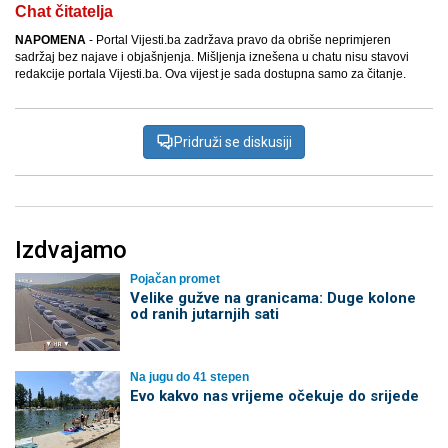
Chat čitatelja
NAPOMENA
- Portal Vijesti.ba zadržava pravo da obriše neprimjeren
sadržaj bez najave i objašnjenja. Mišljenja iznešena u chatu nisu stavovi
redakcije portala Vijesti.ba. Ova vijest je sada dostupna samo za čitanje.
Pridruži se diskusiji
Izdvajamo
Pojačan promet
Velike gužve na granicama: Duge kolone
od ranih jutarnjih sati
Na jugu do 41 stepen
Evo kakvo nas vrijeme očekuje do srijede