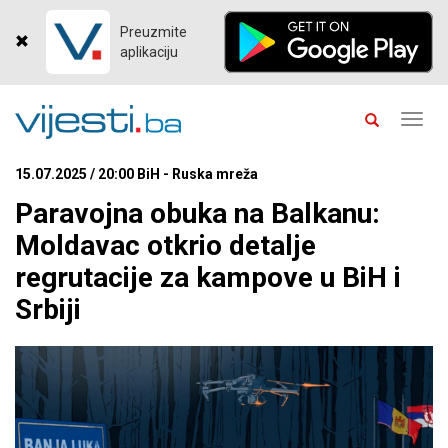
Preuzmite
aplikaciju
Toggl
navig
15.07.2025 / 20:00 BiH - Ruska mreža
Paravojna obuka na Balkanu:
Moldavac otkrio detalje
regrutacije za kampove u BiH i
Srbiji