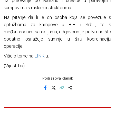
na putovanje po Balkanu i učešće u paravojnim
kampovima s ruskim instruktorima.
Na pitanje da li je on osoba koja se povezuje s
optužbama za kampove u BiH i Srbiji, te s
međunarodnim sankcijama, odgovorio je potvrdno što
dodatno osnažuje sumnje u širu koordinaciju
operacije.
Više o tome na
LINK
-u.
(Vijesti.ba)
Podijeli ovaj članak
Facebook
X
Kopiraj link
Više