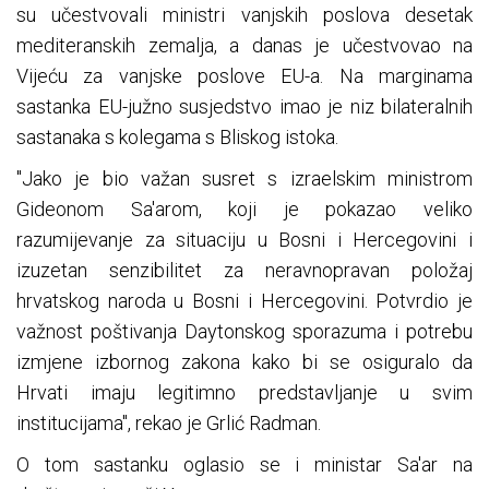
su učestvovali ministri vanjskih poslova desetak
mediteranskih zemalja, a danas je učestvovao na
Vijeću za vanjske poslove EU-a. Na marginama
sastanka EU-južno susjedstvo imao je niz bilateralnih
sastanaka s kolegama s Bliskog istoka.
"Jako je bio važan susret s izraelskim ministrom
Gideonom Sa'arom, koji je pokazao veliko
razumijevanje za situaciju u Bosni i Hercegovini i
izuzetan senzibilitet za neravnopravan položaj
hrvatskog naroda u Bosni i Hercegovini. Potvrdio je
važnost poštivanja Daytonskog sporazuma i potrebu
izmjene izbornog zakona kako bi se osiguralo da
Hrvati imaju legitimno predstavljanje u svim
institucijama", rekao je Grlić Radman.
O tom sastanku oglasio se i ministar Sa'ar na