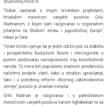
društvenoj mreži X.
"Dobar sastanak s mojim hrvatskim prijateljem,
hrvatskim ministrom vanjskih poslova Grlić
Radmanom, s kojim sam razgovarao o regionalnim
pitanjima na Bliskom istoku i jugoistočnoj Europi",
rekao je Sa'ar.
"Izrael čvrsto vjeruje da je jedini održivi put za stabilnu
i prosperitetnu budućnost Bosne i Hercegovine u
punom poštovanju ravnopravnosti triju konstitutivnih
naroda. To mora biti popraćeno snažnom predanošću
načelima podjele vlasti, kako u strukturi upravljanja,
tako i u potrebnoj reformi izbornog zakonodavstva
zemlje", poručio je izraelski ministar.
Grlić Radman je razgovarao i s palestinskom
ministricom vanjskih poslova Varsen Aghabekian te sa