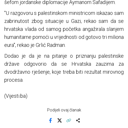
šefom jordanske diplomacije Aymanom Safadijem.
"U razgovoru s palestinskom ministricom iskazao sam
zabrinutost zbog situacije u Gazi, rekao sam da se
hrvatska vlada od samog početka angažirala slanjem
humanitarne pomoći u vrijednosti od gotovo tri miliona
eura", rekao je Grlić Radman.
Dodao je da je na pitanje o priznanju palestinske
države odgovorio da se Hrvatska zauzima za
dvodržavno rješenje, koje treba biti rezultat mirovnog
procesa.
(Vijesti.ba)
Podijeli ovaj članak
Facebook
X
Kopiraj link
Više