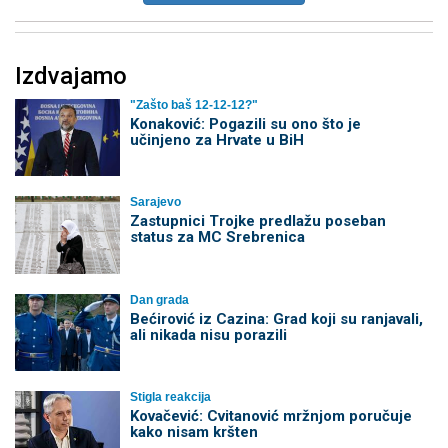
Izdvajamo
"Zašto baš 12-12-12?"
Konaković: Pogazili su ono što je
učinjeno za Hrvate u BiH
Sarajevo
Zastupnici Trojke predlažu poseban
status za MC Srebrenica
Dan grada
Bećirović iz Cazina: Grad koji su ranjavali,
ali nikada nisu porazili
Stigla reakcija
Kovačević: Cvitanović mržnjom poručuje
kako nisam kršten