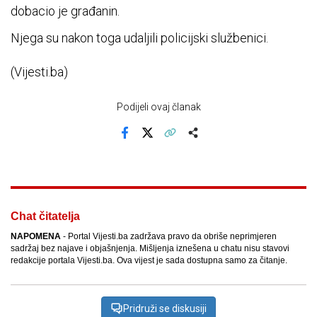
dobacio je građanin.
Njega su nakon toga udaljili policijski službenici.
(Vijesti.ba)
Podijeli ovaj članak
Facebook
X
Kopiraj link
Više
Chat čitatelja
NAPOMENA
- Portal Vijesti.ba zadržava pravo da obriše neprimjeren
sadržaj bez najave i objašnjenja. Mišljenja iznešena u chatu nisu stavovi
redakcije portala Vijesti.ba. Ova vijest je sada dostupna samo za čitanje.
Pridruži se diskusiji