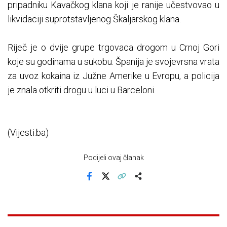
pripadniku Kavačkog klana koji je ranije učestvovao u
likvidaciji suprotstavljenog Škaljarskog klana.
Riječ je o dvije grupe trgovaca drogom u Crnoj Gori
koje su godinama u sukobu. Španija je svojevrsna vrata
za uvoz kokaina iz Južne Amerike u Evropu, a policija
je znala otkriti drogu u luci u Barceloni.
(Vijesti.ba)
Podijeli ovaj članak
Facebook
X
Kopiraj link
Više