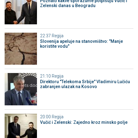
Poznato kakve sporazume potpisuju Vučić i
Zelenski danas u Beogradu
22:37
Regija
Slovenija apeluje na stanovništvo: "Manje
koristite vodu"
21:10
Regija
Direktoru "Telekoma Srbije" Vladimiru Lučiću
zabranjen ulazak na Kosovo
20:00
Regija
Vučić i Zelenski: Zajedno kroz minsko polje