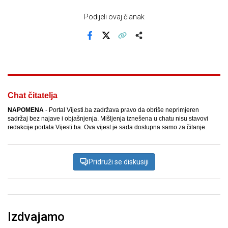
Podijeli ovaj članak
Facebook
X
Kopiraj link
Više
Chat čitatelja
NAPOMENA
- Portal Vijesti.ba zadržava pravo da obriše neprimjeren
sadržaj bez najave i objašnjenja. Mišljenja iznešena u chatu nisu stavovi
redakcije portala Vijesti.ba. Ova vijest je sada dostupna samo za čitanje.
Pridruži se diskusiji
Izdvajamo