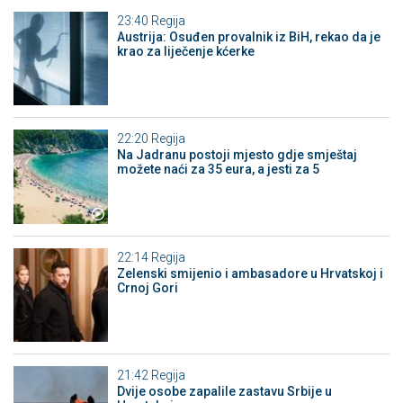
23:40
Regija
Austrija: Osuđen provalnik iz BiH, rekao da je
krao za liječenje kćerke
22:20
Regija
Na Jadranu postoji mjesto gdje smještaj
možete naći za 35 eura, a jesti za 5
22:14
Regija
Zelenski smijenio i ambasadore u Hrvatskoj i
Crnoj Gori
21:42
Regija
Dvije osobe zapalile zastavu Srbije u