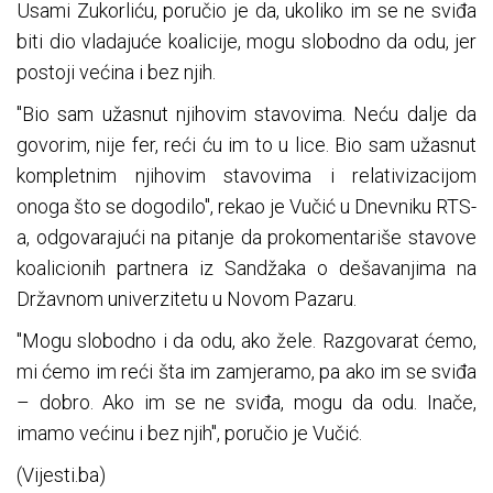
Usami Zukorliću, poručio je da, ukoliko im se ne sviđa
biti dio vladajuće koalicije, mogu slobodno da odu, jer
postoji većina i bez njih.
"Bio sam užasnut njihovim stavovima. Neću dalje da
govorim, nije fer, reći ću im to u lice. Bio sam užasnut
kompletnim njihovim stavovima i relativizacijom
onoga što se dogodilo", rekao je Vučić u Dnevniku RTS-
a, odgovarajući na pitanje da prokomentariše stavove
koalicionih partnera iz Sandžaka o dešavanjima na
Državnom univerzitetu u Novom Pazaru.
"Mogu slobodno i da odu, ako žele. Razgovarat ćemo,
mi ćemo im reći šta im zamjeramo, pa ako im se sviđa
– dobro. Ako im se ne sviđa, mogu da odu. Inače,
imamo većinu i bez njih", poručio je Vučić.
(Vijesti.ba)