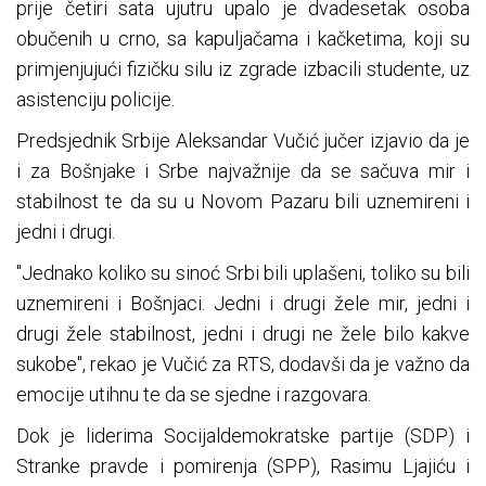
prije četiri sata ujutru upalo je dvadesetak osoba
obučenih u crno, sa kapuljačama i kačketima, koji su
primjenjujući fizičku silu iz zgrade izbacili studente, uz
asistenciju policije.
Predsjednik Srbije Aleksandar Vučić jučer izjavio da je
i za Bošnjake i Srbe najvažnije da se sačuva mir i
stabilnost te da su u Novom Pazaru bili uznemireni i
jedni i drugi.
"Jednako koliko su sinoć Srbi bili uplašeni, toliko su bili
uznemireni i Bošnjaci. Jedni i drugi žele mir, jedni i
drugi žele stabilnost, jedni i drugi ne žele bilo kakve
sukobe", rekao je Vučić za RTS, dodavši da je važno da
emocije utihnu te da se sjedne i razgovara.
Dok je liderima Socijaldemokratske partije (SDP) i
Stranke pravde i pomirenja (SPP), Rasimu Ljajiću i