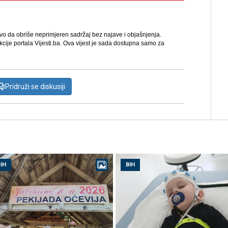
avo da obriše neprimjeren sadržaj bez najave i objašnjenja.
kcije portala Vijesti.ba. Ova vijest je sada dostupna samo za
Pridruži se diskusiji
IH
BIH