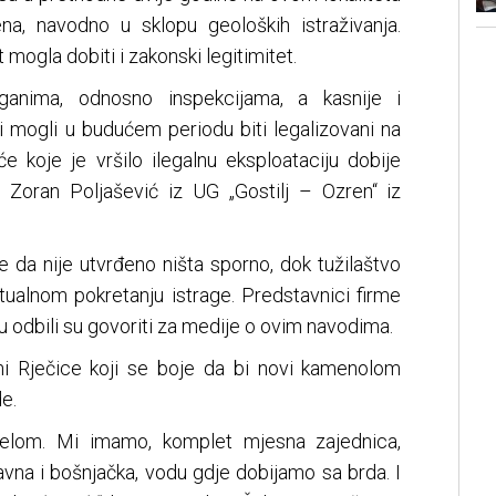
na, navodno u sklopu geoloških istraživanja.
 mogla dobiti i zakonski legitimitet.
ganima, odnosno inspekcijama, a kasnije i
 bi mogli u budućem periodu biti legalizovani na
 koje je vršilo ilegalnu eksploataciju dobije
je Zoran Poljašević iz UG „Gostilj – Ozren“ iz
e da nije utvrđeno ništa sporno, dok tužilaštvo
ntualnom pokretanju istrage. Predstavnici firme
u odbili su govoriti za medije o ovim navodima.
ani Rječice koji se boje da bi novi kamenolom
e.
elom. Mi imamo, komplet mjesna zajednica,
avna i bošnjačka, vodu gdje dobijamo sa brda. I