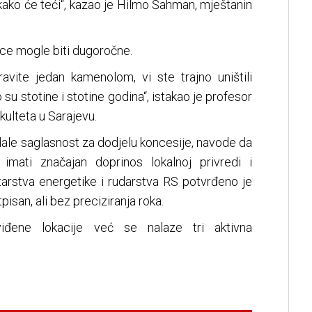
 kako će teći“, kazao je Hilmo Šahman, mještanin
ice mogle biti dugoročne.
ravite jedan kamenolom, vi ste trajno uništili
 su stotine i stotine godina“, istakao je profesor
kulteta u Sarajevu.
dale saglasnost za dodjelu koncesije, navode da
mati značajan doprinos lokalnoj privredi i
arstva energetike i rudarstva RS potvrđeno je
pisan, ali bez preciziranja roka.
viđene lokacije već se nalaze tri aktivna