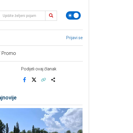
Prijavi se
/ Promo
Podijeli ovaj članak
Facebook
X
Kopiraj link
Više
jnovije