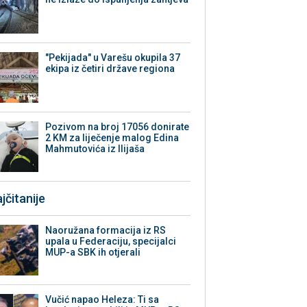
"Pekijada" u Varešu okupila 37
ekipa iz četiri države regiona
Pozivom na broj 17056 donirate
2 KM za liječenje malog Edina
Mahmutovića iz Ilijaša
jčitanije
Naoružana formacija iz RS
upala u Federaciju, specijalci
MUP-a SBK ih otjerali
Vučić napao Heleza: Ti sa