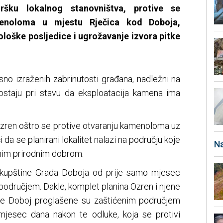
dršku lokalnog stanovništva, protive se
menoloma u mjestu Rječica kod Doboja,
loške posljedice i ugrožavanje izvora pitke
sno izraženih zabrinutosti građana, nadležni na
ostaju pri stavu da eksploatacija kamena ima
 Ozren oštro se protive otvaranju kamenoloma uz
i da se planirani lokalitet nalazi na području koje
Na
nim prirodnim dobrom.
Skupštine Grada Doboja od prije samo mjesec
područjem. Dakle, komplet planina Ozren i njene
pćine Doboj proglašene su zaštićenim područjem
jesec dana nakon te odluke, koja se protivi