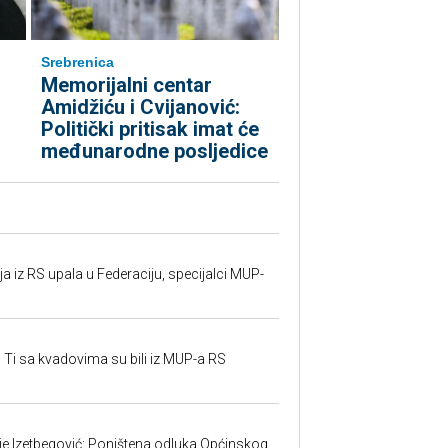
Srebrenica
Memorijalni centar
Amidžiću i Cvijanović:
Politički pritisak imat će
međunarodne posljedice
 iz RS upala u Federaciju, specijalci MUP-
 Ti sa kvadovima su bili iz MUP-a RS
ije Izetbegović: Poništena odluka Općinskog