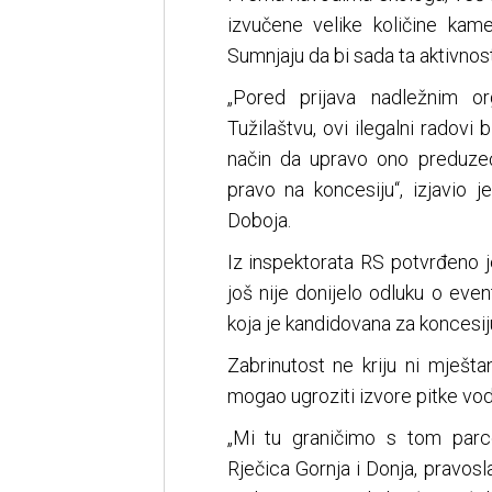
izvučene velike količine kame
Sumnjaju da bi sada ta aktivnost
„Pored prijava nadležnim or
Tužilaštvu, ovi ilegalni radovi
način da upravo ono preduzeće
pravo na koncesiju“, izjavio 
Doboja.
Iz inspektorata RS potvrđeno j
još nije donijelo odluku o eve
koja je kandidovana za koncesij
Zabrinutost ne kriju ni mješt
mogao ugroziti izvore pitke vod
„Mi tu graničimo s tom parc
Rječica Gornja i Donja, pravosl