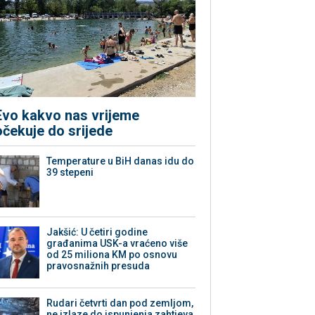
Evo kakvo nas vrijeme
očekuje do srijede
Temperature u BiH danas idu do
39 stepeni
Jakšić: U četiri godine
građanima USK-a vraćeno više
od 25 miliona KM po osnovu
pravosnažnih presuda
Rudari četvrti dan pod zemljom,
ne izlaze do ispunjenja zahtjeva