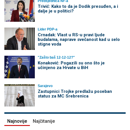
Predsjednica NF-a
Trivić: Kako to da je Dodik presuđen, a i
dalje je u politici?
Lider PDP-a
Crnadak: Vlast u RS-u pravi ljude
budalama, naprave svečanost kad u selo
stigne voda
"Zašto baš 12-12-12?"
Konaković: Pogazili su ono što je
učinjeno za Hrvate u BiH
Sarajevo
Zastupnici Trojke predlažu poseban
status za MC Srebrenica
Najnovije
Najčitanije