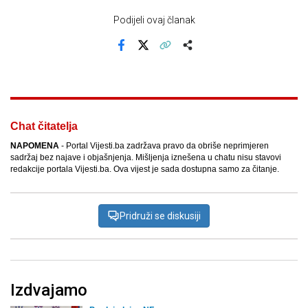
Podijeli ovaj članak
Facebook
X
Kopiraj link
Više
Chat čitatelja
NAPOMENA
- Portal Vijesti.ba zadržava pravo da obriše neprimjeren
sadržaj bez najave i objašnjenja. Mišljenja iznešena u chatu nisu stavovi
redakcije portala Vijesti.ba. Ova vijest je sada dostupna samo za čitanje.
Pridruži se diskusiji
Izdvajamo