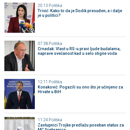
20:13
Politika
Trivić: Kako to da je Dodik presuđen, a i dalje
je u politici?
07:38
Politika
Crnadak: Vlast u RS-u pravi ljude budalama,
naprave svečanost kad u selo stigne voda
12:11
Politika
Konaković: Pogazili su ono što je učinjeno za
Hrvate u BiH
11:24
Politika
Zastupnici Trojke predlažu poseban status za
MC Srebrenica