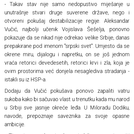
- Takav stav nije samo nedopustivo miješanje u
unutrašnje stvari druge suverene države, nego i
otvoreni pokušaj destabilizacije regije. Aleksandar
Vučić, najbolji učenik Vojislava Šešelja, ponovno
pokazuje da se nikad nije odrekao velike Srbije, danas
prepakirane pod imenom "srpski svet". Umjesto da se
okrene miru, dijalogu i napretku, on se još jednom
vraća retorici devedesetih, retorici krvi i zla, koja je
ovim prostorima već donjela nesaglediva stradanja -
istakli su iz HSP-a.
Dodaju da Vučić pokušava ponovo zapaliti vatru
sukoba kako bi sačuvao vlast u trenutku kada mu narod
u Srbiji sve jasnije okreće leđa. U Miloradu Dodiku,
navode, prepoznaje saveznika za svoje opasne
ambicije.