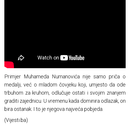
Primjer Muhameda Numanovića nije samo priča o
medalji, već o mladom čovjeku koji, umjesto da ode
trbuhom za kruhom, odlučuje ostati i svojim znanjem
graditi zajednicu. U vremenu kada dominira odlazak, on
bira ostanak. I to je njegova najveća pobjeda.
(Vijesti.ba)