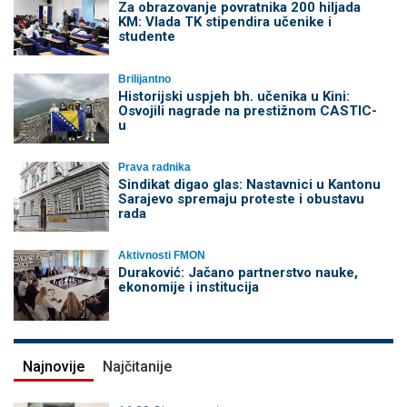
Za obrazovanje povratnika 200 hiljada
KM: Vlada TK stipendira učenike i
studente
Brilijantno
Historijski uspjeh bh. učenika u Kini:
Osvojili nagrade na prestižnom CASTIC-
u
Prava radnika
Sindikat digao glas: Nastavnici u Kantonu
Sarajevo spremaju proteste i obustavu
rada
Aktivnosti FMON
Duraković: Jačano partnerstvo nauke,
ekonomije i institucija
Najnovije
Najčitanije