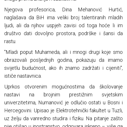
Njegova profesorica, Dina Mehanović Hurtić,
naglašava da BiH ima veliki broj talentiranih mladih
ljudi, ali da njihov uspjeh zavisi od toga hoće li im
društvo dati dovoljno prostora, podrške i šansi da
rastu.
"Mladi poput Muhameda, ali i mnogi drugi koje smo
obrazovali posljednjih godina, pokazuju da imamo
svijetlu budućnost, ako ih znamo zadržati i cijeniti",
ističe nastavnica.
Uprkos otvorenim mogućnostima da školovanje
nastavi na brojnim prestižnim svjetskim
univerzitetima, Numanović je odlučio ostati u Bosni i
Hercegovini. Upisao je Elektrotehnički fakultet u Tuzli,
uz želju da vanredno studira i fiziku. Na pitanje zašto
nije otišao u inostranstvo, odgovara iskreno – više ga