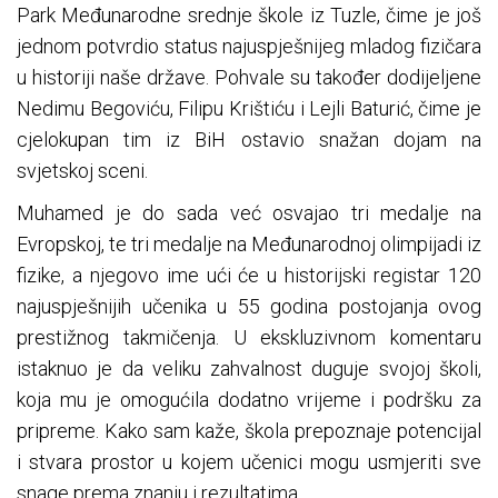
Park Međunarodne srednje škole iz Tuzle, čime je još
jednom potvrdio status najuspješnijeg mladog fizičara
u historiji naše države. Pohvale su također dodijeljene
Nedimu Begoviću, Filipu Krištiću i Lejli Baturić, čime je
cjelokupan tim iz BiH ostavio snažan dojam na
svjetskoj sceni.
Muhamed je do sada već osvajao tri medalje na
Evropskoj, te tri medalje na Međunarodnoj olimpijadi iz
fizike, a njegovo ime ući će u historijski registar 120
najuspješnijih učenika u 55 godina postojanja ovog
prestižnog takmičenja. U ekskluzivnom komentaru
istaknuo je da veliku zahvalnost duguje svojoj školi,
koja mu je omogućila dodatno vrijeme i podršku za
pripreme. Kako sam kaže, škola prepoznaje potencijal
i stvara prostor u kojem učenici mogu usmjeriti sve
snage prema znanju i rezultatima.