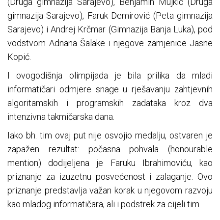
(Druga gimnazija Sarajevo), Benjamin Mujkić (Druga
gimnazija Sarajevo), Faruk Demirović (Peta gimnazija
Sarajevo) i Andrej Krčmar (Gimnazija Banja Luka), pod
vodstvom Adnana Šalake i njegove zamjenice Jasne
Kopić.
I ovogodišnja olimpijada je bila prilika da mladi
informatičari odmjere snage u rješavanju zahtjevnih
algoritamskih i programskih zadataka kroz dva
intenzivna takmičarska dana.
Iako bh. tim ovaj put nije osvojio medalju, ostvaren je
zapažen rezultat: počasna pohvala (honourable
mention) dodijeljena je Faruku Ibrahimoviću, kao
priznanje za izuzetnu posvećenost i zalaganje. Ovo
priznanje predstavlja važan korak u njegovom razvoju
kao mladog informatičara, ali i podstrek za cijeli tim.