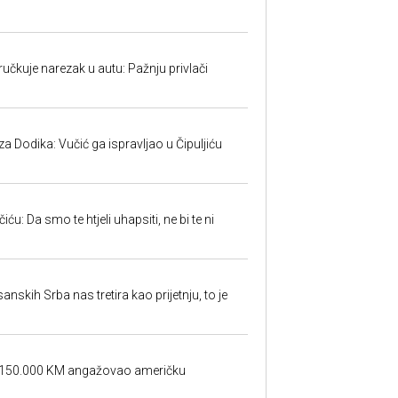
učkuje narezak u autu: Pažnju privlači
 Dodika: Vučić ga ispravljao u Čipuljiću
u: Da smo te htjeli uhapsiti, ne bi te ni
sanskih Srba nas tretira kao prijetnju, to je
a 150.000 KM angažovao američku