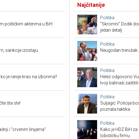
Najčitanije
Politika
 političkim akterima u BiH
"Skromni" Dodik dor
jedan detalj
Politika
m, sankcije izostaju
Neugodan trenutak za
Politika
i ko je ranije krao na izborima?
Helez odgovorio Vučić
tvoji batinaši zaštitili
Politika
te šta ste!
Suljagić: Policija bo
poznata taktika
Politika
ji i "crvenim linijama"
Kako je HDZ BiH z
lobističku firmu