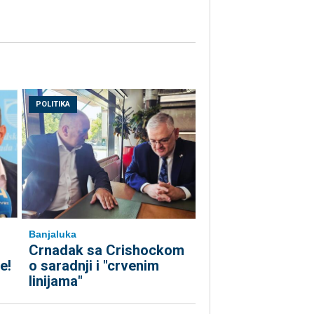
POLITIKA
Banjaluka
Crnadak sa Crishockom
e!
o saradnji i "crvenim
linijama"