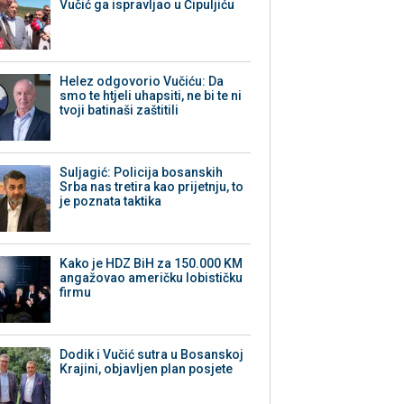
Vučić ga ispravljao u Čipuljiću
Helez odgovorio Vučiću: Da
smo te htjeli uhapsiti, ne bi te ni
tvoji batinaši zaštitili
Suljagić: Policija bosanskih
Srba nas tretira kao prijetnju, to
je poznata taktika
Kako je HDZ BiH za 150.000 KM
angažovao američku lobističku
firmu
Dodik i Vučić sutra u Bosanskoj
Krajini, objavljen plan posjete