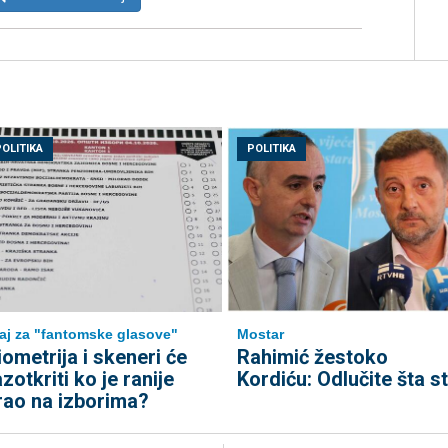
POLITIKA
POLITIKA
aj za "fantomske glasove"
Mostar
iometrija i skeneri će
Rahimić žestoko
azotkriti ko je ranije
Kordiću: Odlučite šta st
rao na izborima?