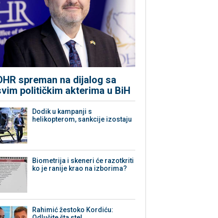
OHR spreman na dijalog sa
svim političkim akterima u BiH
Dodik u kampanji s
helikopterom, sankcije izostaju
Biometrija i skeneri će razotkriti
ko je ranije krao na izborima?
Rahimić žestoko Kordiću:
Odlučite šta ste!