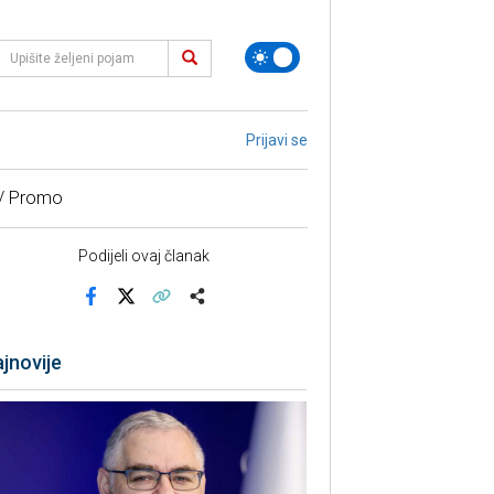
Prijavi se
 / Promo
Podijeli ovaj članak
Facebook
X
Kopiraj link
Više
jnovije