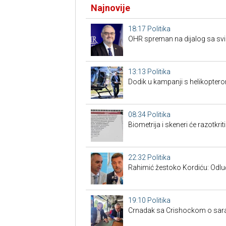
Najnovije
18:17
Politika
OHR spreman na dijalog sa svim
13:13
Politika
Dodik u kampanji s helikoptero
08:34
Politika
Biometrija i skeneri će razotkrit
22:32
Politika
Rahimić žestoko Kordiću: Odluči
19:10
Politika
Crnadak sa Crishockom o saradn