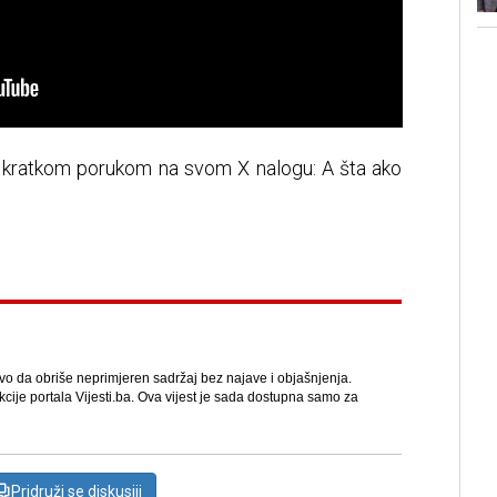
o kratkom porukom na svom X nalogu: A šta ako
avo da obriše neprimjeren sadržaj bez najave i objašnjenja.
kcije portala Vijesti.ba. Ova vijest je sada dostupna samo za
Pridruži se diskusiji