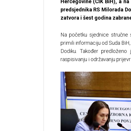
Hercegovine (CIK BiH), a n
predsjednika RS Milorada Do
zatvora i šest godina zabrane
Na početku sjednice stručne 
primili informaciju od Suda BiH
Dodiku. Također predloženo 
raspisivanju i održavanju prijev