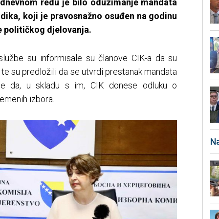
a dnevnom redu je bilo oduzimanje mandata
dika, koji je pravosnažno osuđen na godinu
 političkog djelovanja.
službe su informisale su članove CIK-a da su
, te su predložili da se utvrdi prestanak mandata
je da, u skladu s im, CIK donese odluku o
remenih izbora.
Na