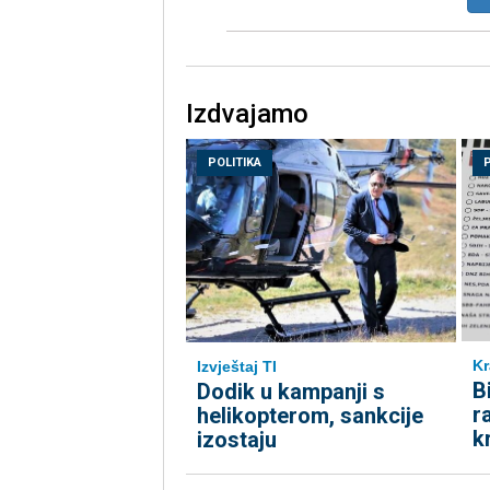
Izdvajamo
POLITIKA
Kr
Izvještaj TI
B
Dodik u kampanji s
r
helikopterom, sankcije
k
izostaju