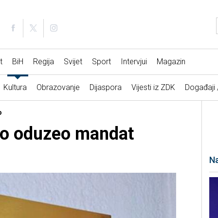
t
BiH
Regija
Svijet
Sport
Intervjui
Magazin
Kultura
Obrazovanje
Dijaspora
Vijesti iz ZDK
Događaji
o
no oduzeo mandat
Na