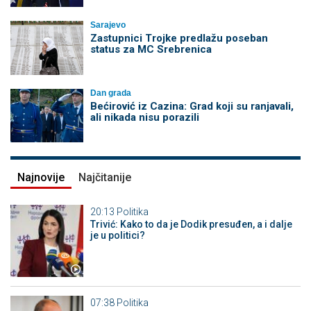
Sarajevo
Zastupnici Trojke predlažu poseban
status za MC Srebrenica
Dan grada
Bećirović iz Cazina: Grad koji su ranjavali,
ali nikada nisu porazili
Najnovije
Najčitanije
20:13
Politika
Trivić: Kako to da je Dodik presuđen, a i dalje
je u politici?
07:38
Politika