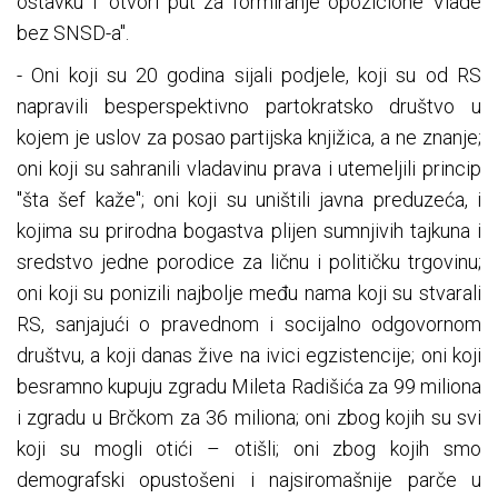
ostavku i "otvori put za formiranje opozicione Vlade
bez SNSD-a".
- Oni koji su 20 godina sijali podjele, koji su od RS
napravili besperspektivno partokratsko društvo u
kojem je uslov za posao partijska knjižica, a ne znanje;
oni koji su sahranili vladavinu prava i utemeljili princip
''šta šef kaže''; oni koji su uništili javna preduzeća, i
kojima su prirodna bogastva plijen sumnjivih tajkuna i
sredstvo jedne porodice za ličnu i političku trgovinu;
oni koji su ponizili najbolje među nama koji su stvarali
RS, sanjajući o pravednom i socijalno odgovornom
društvu, a koji danas žive na ivici egzistencije; oni koji
besramno kupuju zgradu Mileta Radišića za 99 miliona
i zgradu u Brčkom za 36 miliona; oni zbog kojih su svi
koji su mogli otići – otišli; oni zbog kojih smo
demografski opustošeni i najsiromašnije parče u