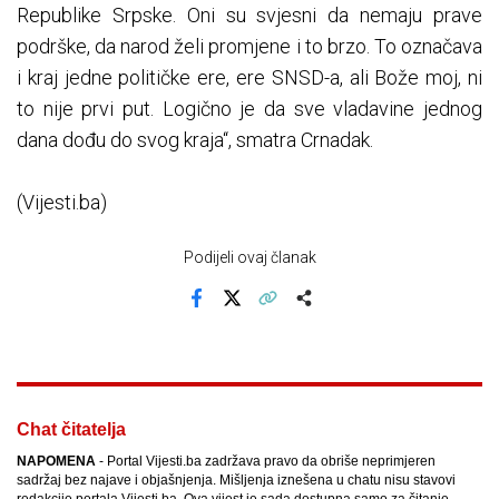
Republike Srpske. Oni su svjesni da nemaju prave
podrške, da narod želi promjene i to brzo. To označava
i kraj jedne političke ere, ere SNSD-a, ali Bože moj, ni
to nije prvi put. Logično je da sve vladavine jednog
dana dođu do svog kraja“, smatra Crnadak.
(Vijesti.ba)
Podijeli ovaj članak
Facebook
X
Kopiraj link
Više
Chat čitatelja
NAPOMENA
- Portal Vijesti.ba zadržava pravo da obriše neprimjeren
sadržaj bez najave i objašnjenja. Mišljenja iznešena u chatu nisu stavovi