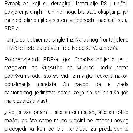
Evropi; oni koji su derogirali institucije RS i uništili
povjerenje u njih – Oni ne mogu biti stub okupljanja, jer
mi ne dijelimo njihov sistem vrijednosti - naglasili su iz
SDS-a.
Ranije su odbijenice stigle I iz Narodnog fronta jelene
Trivić te Liste za pravdu I red Nebojše Vukanovića.
Potpredsjednik PDP-a Igor Crnadak ocijenio je u
razgovoru za Vijesti.ba da Milorad Dodik nema
podršku naroda, što se vidi iz manjka reakcija nakon
oduzimanja mandata. On navodi da je vlada
nacionalnog jedinstva samo želja da se pokuša još
malo zadržati vlast.
„Evo, ja vas pitam – ako su oni najjači, ako su toliko
moćni, pa što samo mirno u tišini ne izaberu novog
predsjednika koji će biti kandidat za predsjednika