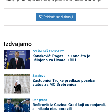
redakcije portala Vijesti.ba. Ova vijest je sada dostupna samo za čitanje.
Pridruži se diskusiji
Izdvajamo
"Zašto baš 12-12-12?"
Konaković: Pogazili su ono što je
učinjeno za Hrvate u BiH
Sarajevo
Zastupnici Trojke predlažu poseban
status za MC Srebrenica
Dan grada
Bećirović iz Cazina: Grad koji su ranjavali,
ali nikada nisu porazili