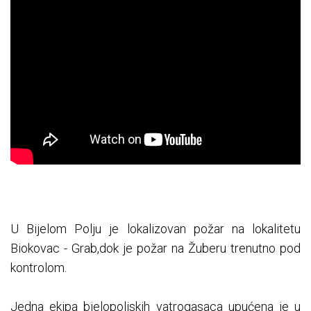
U Bijelom Polju je lokalizovan požar na lokalitetu
Biokovac - Grab,dok je požar na Žuberu trenutno pod
kontrolom.
Jedna ekipa bjelopoljskih vatrogasaca upućena je u