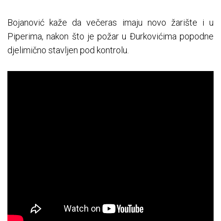
Bojanović kaže da večeras imaju novo žarište i u
Piperima, nakon što je požar u Đurkovićima popodne
djelimično stavljen pod kontrolu.