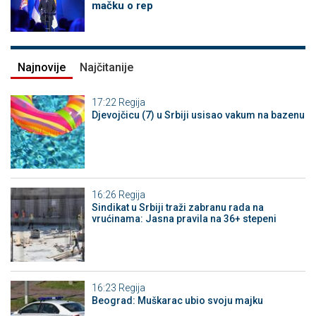
mačku o rep
Najnovije
Najčitanije
17:22
Regija
Djevojčicu (7) u Srbiji usisao vakum na bazenu
16:26
Regija
Sindikat u Srbiji traži zabranu rada na
vrućinama: Jasna pravila na 36+ stepeni
16:23
Regija
Beograd: Muškarac ubio svoju majku