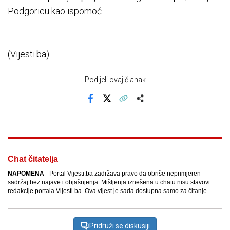
Podgoricu kao ispomoć.
(Vijesti.ba)
Podijeli ovaj članak
Facebook
X
Kopiraj link
Više
Chat čitatelja
NAPOMENA
- Portal Vijesti.ba zadržava pravo da obriše neprimjeren
sadržaj bez najave i objašnjenja. Mišljenja iznešena u chatu nisu stavovi
redakcije portala Vijesti.ba. Ova vijest je sada dostupna samo za čitanje.
Pridruži se diskusiji