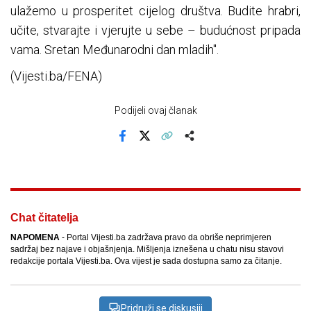
ulažemo u prosperitet cijelog društva. Budite hrabri,
učite, stvarajte i vjerujte u sebe – budućnost pripada
vama. Sretan Međunarodni dan mladih".
(Vijesti.ba/FENA)
Podijeli ovaj članak
Facebook
X
Kopiraj link
Više
Chat čitatelja
NAPOMENA
- Portal Vijesti.ba zadržava pravo da obriše neprimjeren
sadržaj bez najave i objašnjenja. Mišljenja iznešena u chatu nisu stavovi
redakcije portala Vijesti.ba. Ova vijest je sada dostupna samo za čitanje.
Pridruži se diskusiji