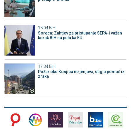
18:04
BiH
Soreca: Zahtjev za pristupanje SEPA-i važan
korak BiH na putu ka EU
17:34
BiH
Požar oko Konjica ne jenjava, stigla pomoć iz
zraka