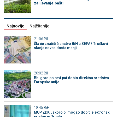
zalijevanje bašti
Najnovije
Najčitanije
21:06
BiH
Šta će značiti članstvo BiH u SEPA? Troškovi
slanja novca dosta manji
20:02
BiH
Bh. grad po prvi put dobio direktna sredstva
Europske unije
18:45
BiH
MUP ZDK uskoro bi mogao dobiti elektronski
pristup e-Gruntu