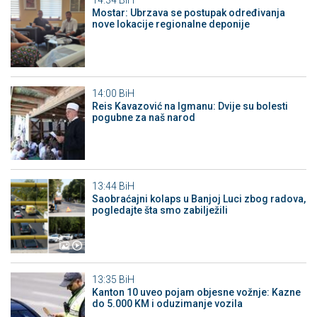
14:34
BiH
Mostar: Ubrzava se postupak određivanja
nove lokacije regionalne deponije
14:00
BiH
Reis Kavazović na Igmanu: Dvije su bolesti
pogubne za naš narod
13:44
BiH
Saobraćajni kolaps u Banjoj Luci zbog radova,
pogledajte šta smo zabilježili
13:35
BiH
Kanton 10 uveo pojam objesne vožnje: Kazne
do 5.000 KM i oduzimanje vozila