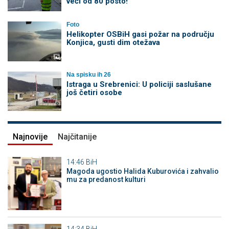
veći od 80 posto!
Foto
Helikopter OSBiH gasi požar na području
Konjica, gusti dim otežava
Na spisku ih 26
Istraga u Srebrenici: U policiji saslušane
još četiri osobe
Najnovije
Najčitanije
14:46
BiH
Magoda ugostio Halida Kuburovića i zahvalio
mu za predanost kulturi