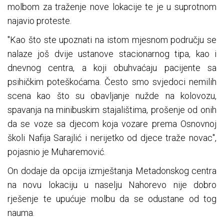
molbom za traženje nove lokacije te je u suprotnom
najavio proteste.
"Kao što ste upoznati na istom mjesnom području se
nalaze još dvije ustanove stacionarnog tipa, kao i
dnevnog centra, a koji obuhvaćaju pacijente sa
psihičkim poteškoćama. Često smo svjedoci nemilih
scena kao što su obavljanje nužde na kolovozu,
spavanja na minibuskim stajalištima, prošenje od onih
da se voze sa djecom koja vozare prema Osnovnoj
školi Nafija Sarajlić i nerijetko od djece traže novac",
pojasnio je Muharemović.
On dodaje da opcija izmještanja Metadonskog centra
na novu lokaciju u naselju Nahorevo nije dobro
rješenje te upućuje molbu da se odustane od tog
nauma.