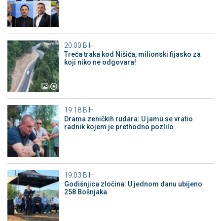
20:00
BiH
Treća traka kod Nišića, milionski fijasko za
koji niko ne odgovara!
19:18
BiH
Drama zeničkih rudara: U jamu se vratio
radnik kojem je prethodno pozlilo
19:03
BiH
Godišnjica zločina: U jednom danu ubijeno
258 Bošnjaka