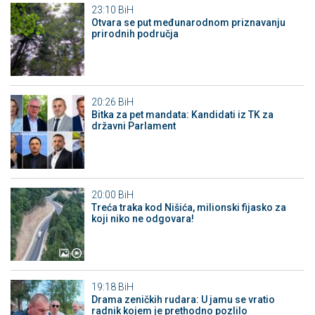
23:10
BiH
Otvara se put međunarodnom priznavanju
prirodnih područja
20:26
BiH
Bitka za pet mandata: Kandidati iz TK za
državni Parlament
20:00
BiH
Treća traka kod Nišića, milionski fijasko za
koji niko ne odgovara!
19:18
BiH
Drama zeničkih rudara: U jamu se vratio
radnik kojem je prethodno pozlilo