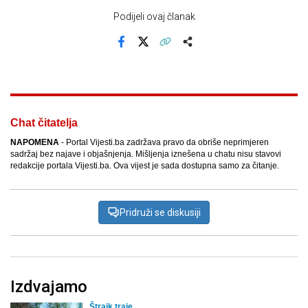
Podijeli ovaj članak
Facebook
X
Kopiraj link
Više
Chat čitatelja
NAPOMENA
- Portal Vijesti.ba zadržava pravo da obriše neprimjeren
sadržaj bez najave i objašnjenja. Mišljenja iznešena u chatu nisu stavovi
redakcije portala Vijesti.ba. Ova vijest je sada dostupna samo za čitanje.
Pridruži se diskusiji
Izdvajamo
Štrajk traje