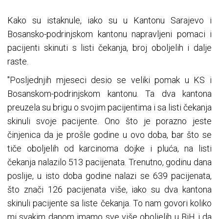
Kako su istaknule, iako su u Kantonu Sarajevo i
Bosansko-podrinjskom kantonu napravljeni pomaci i
pacijenti skinuti s listi čekanja, broj oboljelih i dalje
raste.
"Posljednjih mjeseci desio se veliki pomak u KS i
Bosanskom-podrinjskom kantonu. Ta dva kantona
preuzela su brigu o svojim pacijentima i sa listi čekanja
skinuli svoje pacijente. Ono što je porazno jeste
činjenica da je prošle godine u ovo doba, bar što se
tiče oboljelih od karcinoma dojke i pluća, na listi
čekanja nalazilo 513 pacijenata. Trenutno, godinu dana
poslije, u isto doba godine nalazi se 639 pacijenata,
što znači 126 pacijenata više, iako su dva kantona
skinuli pacijente sa liste čekanja. To nam govori koliko
mi svakim danom imamo sve više oboljelih u BiH i da