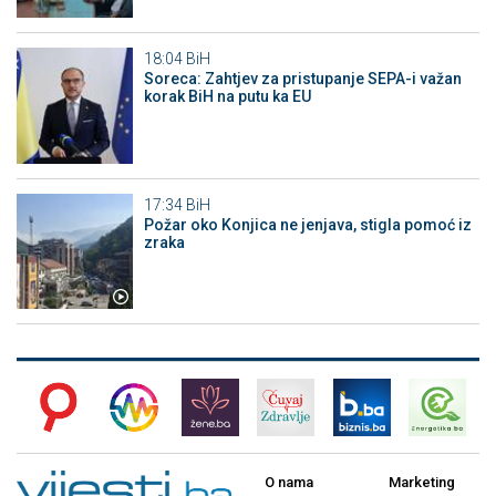
18:04
BiH
Soreca: Zahtjev za pristupanje SEPA-i važan
korak BiH na putu ka EU
17:34
BiH
Požar oko Konjica ne jenjava, stigla pomoć iz
zraka
O nama
Marketing