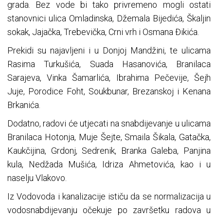
grada. Bez vode bi tako privremeno mogli ostati
stanovnici ulica Omladinska, Džemala Bijedića, Škaljin
sokak, Jajačka, Trebevička, Crni vrh i Osmana Đikića.
Prekidi su najavljeni i u Donjoj Mandžini, te ulicama
Rasima Turkušića, Suada Hasanovića, Branilaca
Sarajeva, Vinka Šamarlića, Ibrahima Pečevije, Šejh
Juje, Porodice Foht, Soukbunar, Brezanskoj i Kenana
Brkanića.
Dodatno, radovi će utjecati na snabdijevanje u ulicama
Branilaca Hotonja, Muje Šejte, Smaila Šikala, Gatačka,
Kaukčijina, Grdonj, Sedrenik, Branka Galeba, Panjina
kula, Nedžada Mušića, Idriza Ahmetovića, kao i u
naselju Vlakovo.
Iz Vodovoda i kanalizacije ističu da se normalizacija u
vodosnabdijevanju očekuje po završetku radova u