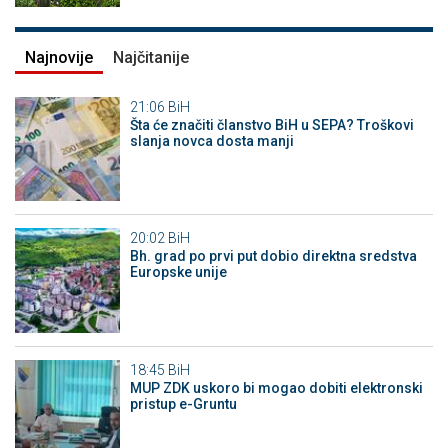
Najnovije
Najčitanije
21:06
BiH
Šta će značiti članstvo BiH u SEPA? Troškovi
slanja novca dosta manji
20:02
BiH
Bh. grad po prvi put dobio direktna sredstva
Europske unije
18:45
BiH
MUP ZDK uskoro bi mogao dobiti elektronski
pristup e-Gruntu