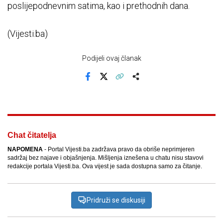
poslijepodnevnim satima, kao i prethodnih dana.
(Vijesti.ba)
Podijeli ovaj članak
Facebook
X
Kopiraj link
Više
Chat čitatelja
NAPOMENA
- Portal Vijesti.ba zadržava pravo da obriše neprimjeren
sadržaj bez najave i objašnjenja. Mišljenja iznešena u chatu nisu stavovi
redakcije portala Vijesti.ba. Ova vijest je sada dostupna samo za čitanje.
Pridruži se diskusiji