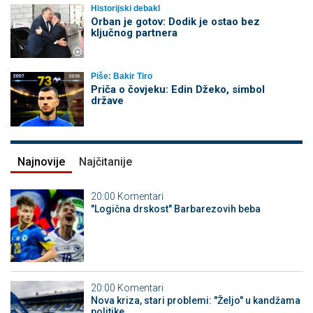
Historijski debakl
Orban je gotov: Dodik je ostao bez
ključnog partnera
Piše: Bakir Tiro
Priča o čovjeku: Edin Džeko, simbol
države
Najnovije
Najčitanije
20:00
Komentari
"Logična drskost" Barbarezovih beba
20:00
Komentari
Nova kriza, stari problemi: "Željo" u kandžama
politike