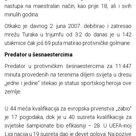
nastupa na maestralan način, kao prije 18, ali i svih
minulih godina.
Otkako je davnog 2. juna 2007. debitirao i zatresao
mrežu Turaka u trijumfu od 3:2 do danas je u 142
utakmice čak još 69 puta matirao protivničke golmane.
Predator u šesnaestercima
Predator u protivničkim šesnaestercima za 11.447
minuta provedenih na terenima diljem svijeta u dresu
„jedne i jedine“ stekao je status sportskog heroja ove
zemlje.
U 44 meča kvalifikacija za evropska prvenstva „zabio“
je 17 pogodaka, dok je u 40 susreta kvalifikacija za
svjetske šampionate bio efikasniji – 28. U UEFA-inoj
Ligi nacija u 19 susreta dao je devet golova. Na pozive