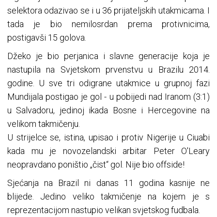
selektora odazivao se i u 36 prijateljskih utakmicama. I
tada je bio nemilosrdan prema protivnicima,
postigavši 15 golova.
Džeko je bio perjanica i slavne generacije koja je
nastupila na Svjetskom prvenstvu u Brazilu 2014.
godine. U sve tri odigrane utakmice u grupnoj fazi
Mundijala postigao je gol - u pobijedi nad Iranom (3:1)
u Salvadoru, jedinoj ikada Bosne i Hercegovine na
velikom takmičenju.
U strijelce se, istina, upisao i protiv Nigerije u Ciuabi
kada mu je novozelandski arbitar Peter O'Leary
neopravdano poništio „čist“ gol. Nije bio offside!
Sjećanja na Brazil ni danas 11 godina kasnije ne
blijede. Jedino veliko takmičenje na kojem je s
reprezentacijom nastupio velikan svjetskog fudbala.