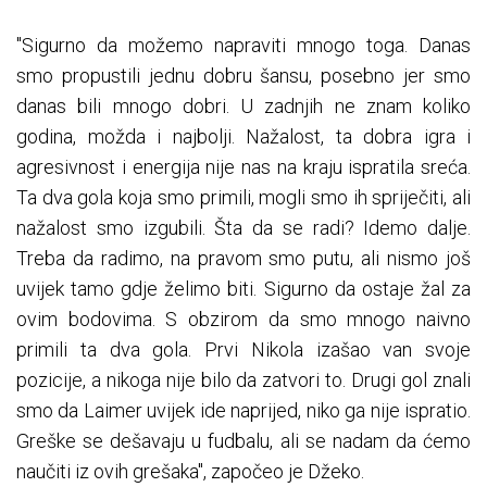
"Sigurno da možemo napraviti mnogo toga. Danas
smo propustili jednu dobru šansu, posebno jer smo
danas bili mnogo dobri. U zadnjih ne znam koliko
godina, možda i najbolji. Nažalost, ta dobra igra i
agresivnost i energija nije nas na kraju ispratila sreća.
Ta dva gola koja smo primili, mogli smo ih spriječiti, ali
nažalost smo izgubili. Šta da se radi? Idemo dalje.
Treba da radimo, na pravom smo putu, ali nismo još
uvijek tamo gdje želimo biti. Sigurno da ostaje žal za
ovim bodovima. S obzirom da smo mnogo naivno
primili ta dva gola. Prvi Nikola izašao van svoje
pozicije, a nikoga nije bilo da zatvori to. Drugi gol znali
smo da Laimer uvijek ide naprijed, niko ga nije ispratio.
Greške se dešavaju u fudbalu, ali se nadam da ćemo
naučiti iz ovih grešaka", započeo je Džeko.