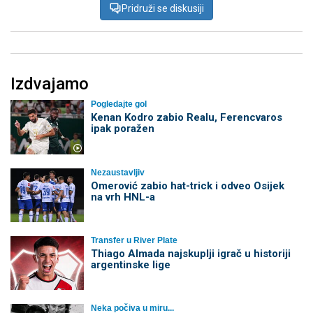
Pridruži se diskusiji
Izdvajamo
Pogledajte gol
Kenan Kodro zabio Realu, Ferencvaros
ipak poražen
Nezaustavljiv
Omerović zabio hat-trick i odveo Osijek
na vrh HNL-a
Transfer u River Plate
Thiago Almada najskuplji igrač u historiji
argentinske lige
Neka počiva u miru...