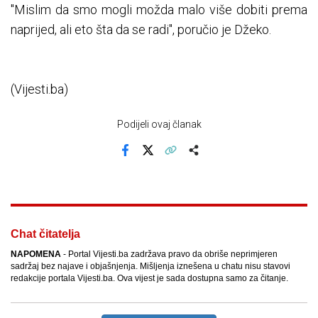
"Mislim da smo mogli možda malo više dobiti prema
naprijed, ali eto šta da se radi", poručio je Džeko.
(Vijesti.ba)
Podijeli ovaj članak
Facebook
X
Kopiraj link
Više
Chat čitatelja
NAPOMENA
- Portal Vijesti.ba zadržava pravo da obriše neprimjeren
sadržaj bez najave i objašnjenja. Mišljenja iznešena u chatu nisu stavovi
redakcije portala Vijesti.ba. Ova vijest je sada dostupna samo za čitanje.