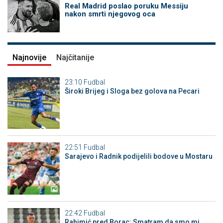
Real Madrid poslao poruku Messiju
nakon smrti njegovog oca
Najnovije
Najčitanije
23:10
Fudbal
Široki Brijeg i Sloga bez golova na Pecari
22:51
Fudbal
Sarajevo i Radnik podijelili bodove u Mostaru
22:42
Fudbal
Rahimić pred Borac: Smatram da smo mi