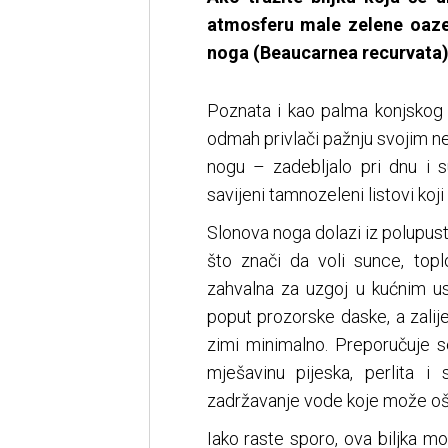
atmosferu male zelene oaze
noga (Beaucarnea recurvata) 
Poznata i kao palma konjskog r
odmah privlači pažnju svojim ne
nogu – zadebljalo pri dnu i s
savijeni tamnozeleni listovi koji
Slonova noga dolazi iz polupust
što znači da voli sunce, top
zahvalna za uzgoj u kućnim us
poput prozorske daske, a zalije
zimi minimalno. Preporučuje s
mješavinu pijeska, perlita i
zadržavanje vode koje može ošte
Iako raste sporo, ova biljka mo