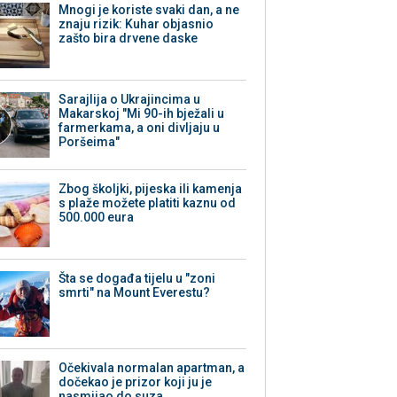
Mnogi je koriste svaki dan, a ne
znaju rizik: Kuhar objasnio
zašto bira drvene daske
Sarajlija o Ukrajincima u
Makarskoj "Mi 90-ih bježali u
farmerkama, a oni divljaju u
Poršeima"
Zbog školjki, pijeska ili kamenja
s plaže možete platiti kaznu od
500.000 eura
Šta se događa tijelu u "zoni
smrti" na Mount Everestu?
Očekivala normalan apartman, a
dočekao je prizor koji ju je
nasmijao do suza