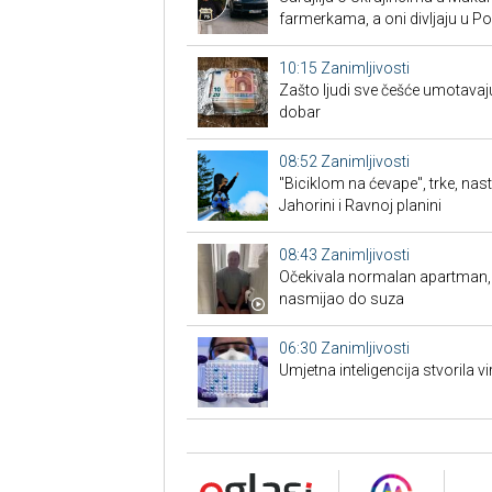
farmerkama, a oni divljaju u P
10:15
Zanimljivosti
Zašto ljudi sve češće umotavaju
dobar
08:52
Zanimljivosti
"Biciklom na ćevape", trke, nas
Jahorini i Ravnoj planini
08:43
Zanimljivosti
Očekivala normalan apartman, a 
nasmijao do suza
06:30
Zanimljivosti
Umjetna inteligencija stvorila vi