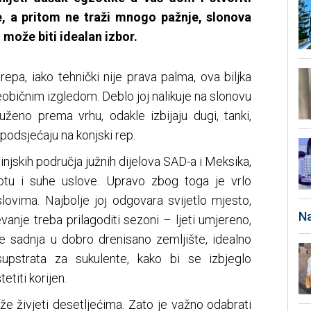
, a pritom ne traži mnogo pažnje, slonova
može biti idealan izbor.
epa, iako tehnički nije prava palma, ova biljka
običnim izgledom. Deblo joj nalikuje na slonovu
uženo prema vrhu, odakle izbijaju dugi, tanki,
 podsjećaju na konjski rep.
injskih područja južnih dijelova SAD-a i Meksika,
lotu i suhe uslove. Upravo zbog toga je vrlo
lovima. Najbolje joj odgovara svijetlo mjesto,
Na
vanje treba prilagoditi sezoni – ljeti umjereno,
e sadnja u dobro drenisano zemljište, idealno
 supstrata za sukulente, kako bi se izbjeglo
titi korijen.
že živjeti desetljećima. Zato je važno odabrati