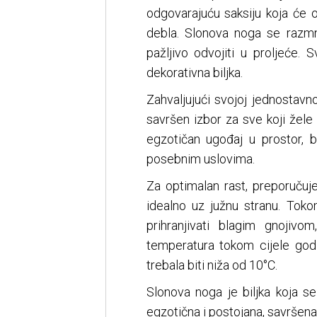
odgovarajuću saksiju koja će o
debla. Slonova noga se razm
pažljivo odvojiti u proljeće.
dekorativna biljka.
Zahvaljujući svojoj jednostavno
savršen izbor za sve koji žel
egzotičan ugođaj u prostor, 
posebnim uslovima.
Za optimalan rast, preporučuje
idealno uz južnu stranu. To
prihranjivati blagim gnojivo
temperatura tokom cijele god
trebala biti niža od 10°C.
Slonova noga je biljka koja se
egzotična i postojana, savršen