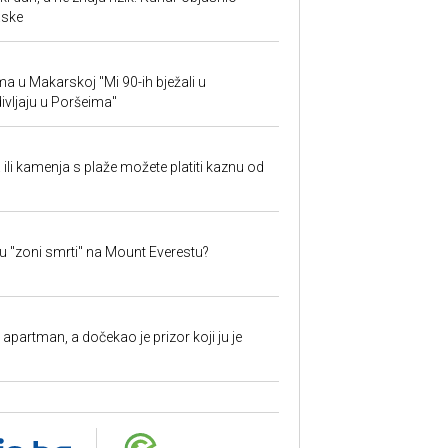
aske
ima u Makarskoj "Mi 90-ih bježali u
ivljaju u Poršeima"
a ili kamenja s plaže možete platiti kaznu od
 u "zoni smrti" na Mount Everestu?
partman, a dočekao je prizor koji ju je