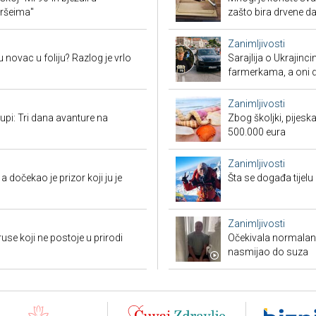
oršeima"
zašto bira drvene d
Zanimljivosti
 novac u foliju? Razlog je vrlo
Sarajlija o Ukrajinc
farmerkama, a oni d
Zanimljivosti
tupi: Tri dana avanture na
Zbog školjki, pijesk
500.000 eura
Zanimljivosti
dočekao je prizor koji ju je
Šta se događa tijelu
Zanimljivosti
ruse koji ne postoje u prirodi
Očekivala normalan a
nasmijao do suza