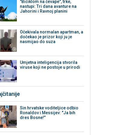
"Biciklom na ćevape", trke,
nastupi: Tri dana avanture na
Jahorini i Ravnoj planini
Očekivala normalan apartman, a
dočekao je prizor koji ju je
nasmijao do suza
Umjetna inteligencija stvorila
viruse koji ne postoje u prirodi
jčitanije
Sin hrvatske voditeljice odbio
Ronaldov i Messijev: "Ja bih
dres Bosne!"