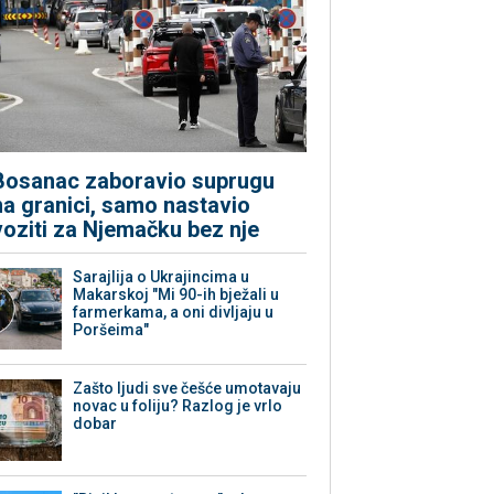
Bosanac zaboravio suprugu
na granici, samo nastavio
voziti za Njemačku bez nje
Sarajlija o Ukrajincima u
Makarskoj "Mi 90-ih bježali u
farmerkama, a oni divljaju u
Poršeima"
Zašto ljudi sve češće umotavaju
novac u foliju? Razlog je vrlo
dobar