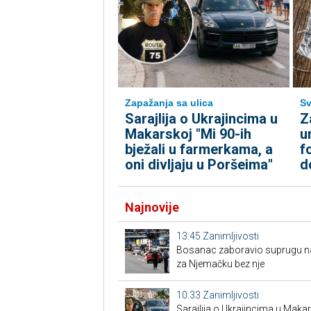
Zapažanja sa ulica
Sv
Sarajlija o Ukrajincima u
Z
Makarskoj "Mi 90-ih
u
bježali u farmerkama, a
f
oni divljaju u Poršeima"
d
Najnovije
13:45
Zanimljivosti
Bosanac zaboravio suprugu na 
za Njemačku bez nje
10:33
Zanimljivosti
Sarajlija o Ukrajincima u Makars