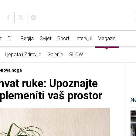
t
BiH
Regija
Svijet
Sport
Intervjui
Magazin
Ljepota i Zdravlje
Galerije
SHOW
lonova noga
hvat ruke: Upoznajte
oplemeniti vaš prostor
Na