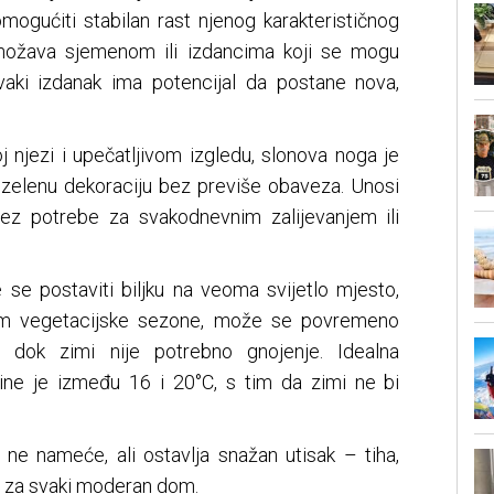
mogućiti stabilan rast njenog karakterističnog
nožava sjemenom ili izdancima koji se mogu
 Svaki izdanak ima potencijal da postane nova,
j njezi i upečatljivom izgledu, slonova noga je
e zelenu dekoraciju bez previše obaveza. Unosi
bez potrebe za svakodnevnim zalijevanjem ili
 se postaviti biljku na veoma svijetlo mjesto,
kom vegetacijske sezone, može se povremeno
m, dok zimi nije potrebno gnojenje. Idealna
ine je između 16 i 20°C, s tim da zimi ne bi
 ne nameće, ali ostavlja snažan utisak – tiha,
a za svaki moderan dom.