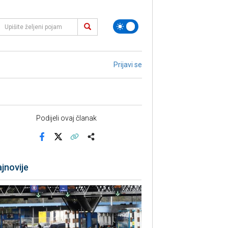
Prijavi se
Podijeli ovaj članak
Facebook
X
Kopiraj link
Više
jnovije