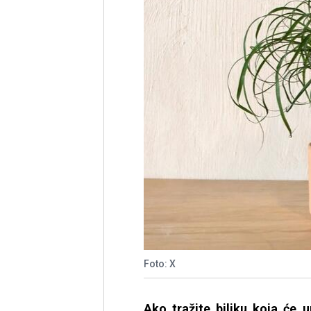
Foto: X
Ako tražite biljku koja će 