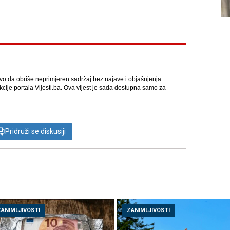
avo da obriše neprimjeren sadržaj bez najave i objašnjenja.
kcije portala Vijesti.ba. Ova vijest je sada dostupna samo za
Pridruži se diskusiji
ZANIMLJIVOSTI
ZANIMLJIVOSTI