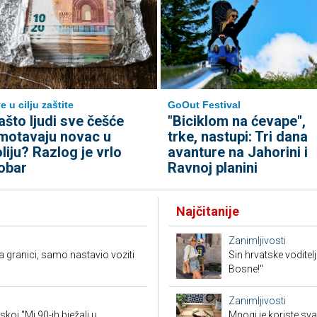
GoOut Festival
e u cilju zaštite
"Biciklom na ćevape",
ašto ljudi sve češće
trke, nastupi: Tri dana
motavaju novac u
avanture na Jahorini i
oliju? Razlog je vrlo
Ravnoj planini
obar
Najčitanije
Zanimljivosti
granici, samo nastavio voziti
Sin hrvatske voditel
Bosne!"
Zanimljivosti
koj "Mi 90-ih bježali u
Mnogi je koriste sva