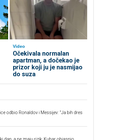
Video
Očekivala normalan
apartman, a dočekao je
prizor koji ju je nasmijao
do suza
jice odbio Ronaldov i Messijev: "Ja bih dres
ki dan, a ne znaju rizik: Kuhar objasnio