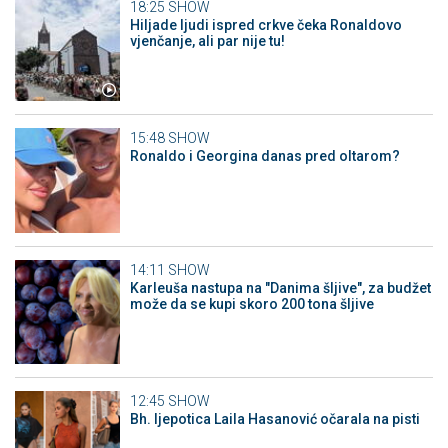
18:25
SHOW
Hiljade ljudi ispred crkve čeka Ronaldovo
vjenčanje, ali par nije tu!
15:48
SHOW
Ronaldo i Georgina danas pred oltarom?
14:11
SHOW
Karleuša nastupa na "Danima šljive", za budžet
može da se kupi skoro 200 tona šljive
12:45
SHOW
Bh. ljepotica Laila Hasanović očarala na pisti