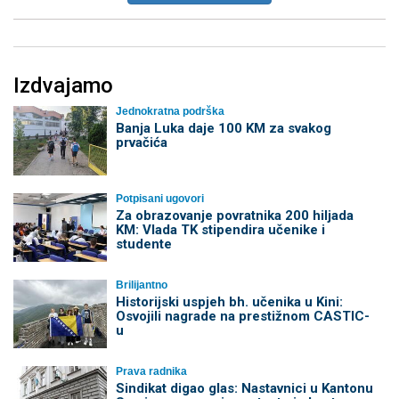
Izdvajamo
Jednokratna podrška
Banja Luka daje 100 KM za svakog
prvačića
Potpisani ugovori
Za obrazovanje povratnika 200 hiljada
KM: Vlada TK stipendira učenike i
studente
Brilijantno
Historijski uspjeh bh. učenika u Kini:
Osvojili nagrade na prestižnom CASTIC-
u
Prava radnika
Sindikat digao glas: Nastavnici u Kantonu