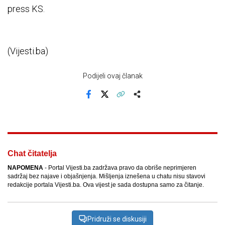
press KS.
(Vijesti.ba)
Podijeli ovaj članak
Facebook
X
Kopiraj link
Više
Chat čitatelja
NAPOMENA
- Portal Vijesti.ba zadržava pravo da obriše neprimjeren
sadržaj bez najave i objašnjenja. Mišljenja iznešena u chatu nisu stavovi
redakcije portala Vijesti.ba. Ova vijest je sada dostupna samo za čitanje.
Pridruži se diskusiji