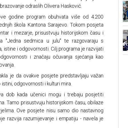
brazovanje odraslih Olivera Hasković.
ove godine program obuhvata više od 4.200
rednjih škola Kantona Sarajevo. Tokom posjeta
ntar i mezarje, prisustvuju historijskom času i
lma "Jedna sedmica u julu" te razgovaraju s
 istine i odgovornosti. Cilj programa je razvijati
 odgovornosti i značaju očuvanja sjećanja kao
ovanja.
akla je da ovakve posjete predstavljaju važan
tini, odgovornosti i kulturi mira.
va dob kada učenici mogu i trebaju posjetiti
a. Tamo prisustvuju historijskom času, obilaze
vjelima. Ove posjete nisu samo dio nastavnog
je razvija razumijevanje i empatiju - navela je