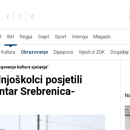
t
BiH
Regija
Svijet
Sport
Intervjui
Magazin
Kultura
Obrazovanje
Dijaspora
Vijesti iz ZDK
Događaji
egovanje kulture sjećanja'
njoškolci posjetili
ntar Srebrenica-
Na