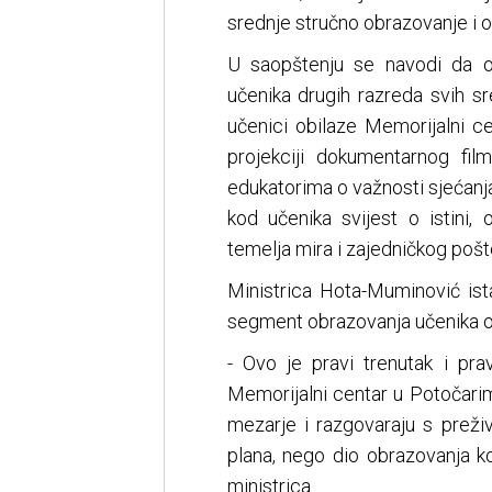
srednje stručno obrazovanje i o
U saopštenju se navodi da 
učenika drugih razreda svih s
učenici obilaze Memorijalni ce
projekciji dokumentarnog fi
edukatorima o važnosti sjećanja,
kod učenika svijest o istini,
temelja mira i zajedničkog pošt
Ministrica Hota-Muminović ist
segment obrazovanja učenika o is
- Ovo je pravi trenutak i pra
Memorijalni centar u Potočarim
mezarje i razgovaraju s preži
plana, nego dio obrazovanja ko
ministrica.