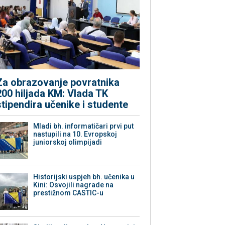
Za obrazovanje povratnika
200 hiljada KM: Vlada TK
stipendira učenike i studente
Mladi bh. informatičari prvi put
nastupili na 10. Evropskoj
juniorskoj olimpijadi
Historijski uspjeh bh. učenika u
Kini: Osvojili nagrade na
prestižnom CASTIC-u