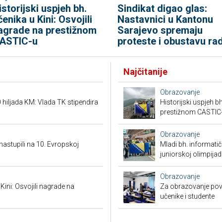
istorijski uspjeh bh.
Sindikat digao glas:
čenika u Kini: Osvojili
Nastavnici u Kantonu
agrade na prestižnom
Sarajevo spremaju
ASTIC-u
proteste i obustavu ra
Najčitanije
Obrazovanje
hiljada KM: Vlada TK stipendira
Historijski uspjeh bh
prestižnom CASTIC
Obrazovanje
 nastupili na 10. Evropskoj
Mladi bh. informatič
juniorskoj olimpijad
Obrazovanje
 Kini: Osvojili nagrade na
Za obrazovanje povr
učenike i studente