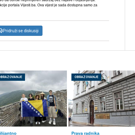
avo da obriše neprimjeren sadržaj bez najave i objašnjenja.
kcije portala Vijesti.ba. Ova vijest je sada dostupna samo za
Pridruži se diskusiji
OBRAZOVANJE
OBRAZOVANJE
ilijantno
Prava radnika