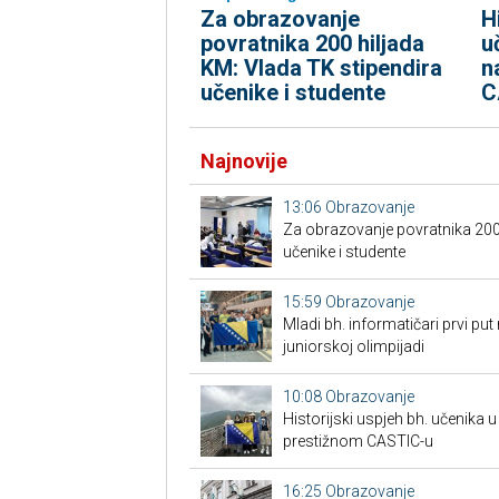
Za obrazovanje
H
povratnika 200 hiljada
u
KM: Vlada TK stipendira
n
učenike i studente
C
Najnovije
13:06
Obrazovanje
Za obrazovanje povratnika 200 
učenike i studente
15:59
Obrazovanje
Mladi bh. informatičari prvi put
juniorskoj olimpijadi
10:08
Obrazovanje
Historijski uspjeh bh. učenika u
prestižnom CASTIC-u
16:25
Obrazovanje