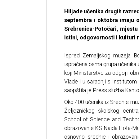
Hiljade učenika drugih razre
septembra i oktobra imaju 
Srebrenica-Potočari, mjestu
istini, odgovornosti i kulturi 
Ispred Zemaljskog muzeja Bo
ispraćena osma grupa učenika u
koji Ministarstvo za odgoj i ob
Vlade i u saradnji s Instituto
saopštila je Press služba Kant
Oko 400 učenika iz Srednje muz
Željezničkog školskog centr
School of Science and Technol
obrazovanje KS Naida Hota-Mum
osnovno, srednje i obrazovanj