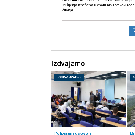
NAPOMENA
- Portal Vijesti.ba zadržava pr
Mišljenja iznešena u chatu nisu stavovi reda
čitanje.
Izdvajamo
OBRAZOVANJE
Potpisani ugovori
Br