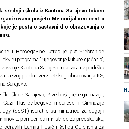
da srednjih škola iz Kantona Sarajevo tokom
organizovanu posjetu Memorijalnom centru
 koje je postalo sastavni dio obrazovanja o
mira.
sne i Hercegovine jutros je put Srebrenice
 okviru programa "Njegovanje kulture sjećanja",
razovanje Kantona Sarajevo realizira uz podršku
m za razvoj preduniverzitetskog obrazovanja KS,
ona Sarajevo.
Na
ičke škole Sarajevo, Prve bošnjačke gimnazije,
a, Gazi Husrev-begove medrese i Gimnazije
ogy (SSST) ispratile su ministrica za odgoj i
inović, pomoćnica ministrice za predškolsko,
e odraslih Lamija Husić i šefica Odjeljenja za