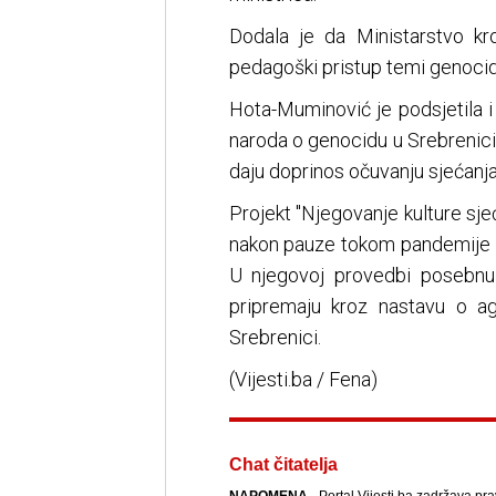
Dodala je da Ministarstvo kro
pedagoški pristup temi genocid
Hota-Muminović je podsjetila i
naroda o genocidu u Srebrenic
daju doprinos očuvanju sjećanja i
Projekt "Njegovanje kulture sje
nakon pauze tokom pandemije k
U njegovoj provedbi posebnu u
pripremaju kroz nastavu o a
Srebrenici.
(Vijesti.ba / Fena)
Chat čitatelja