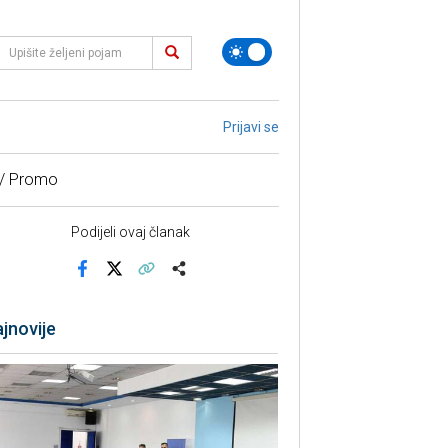
Prijavi se
 / Promo
Podijeli ovaj članak
Facebook
X
Kopiraj link
Više
jnovije