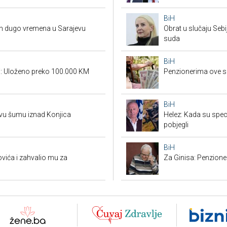
BiH
on dugo vremena u Sarajevu
Obrat u slučaju Seb
suda
BiH
ri: Uloženo preko 100.000 KM
Penzionerima ove s
BiH
rovu šumu iznad Konjica
Helez: Kada su specij
pobjegli
BiH
ića i zahvalio mu za
Za Ginisa: Penzione