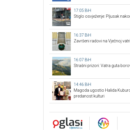
17:05
BiH
Stiglo osvježenje: Pljusak nak
16:37
BiH
Završeni radovi na Vječnoj vat
16:07
BiH
Strašni prizori: Vatra guta bo
14:46
BiH
Magoda ugostio Halida Kuburov
predanost kulturi