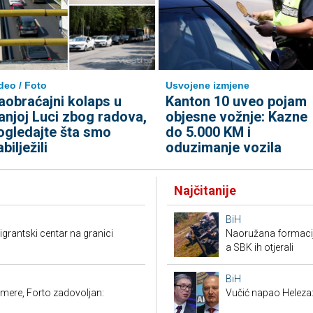
deo / Foto
Usvojene izmjene
aobraćajni kolaps u
Kanton 10 uveo pojam
anjoj Luci zbog radova,
objesne vožnje: Kazne
ogledajte šta smo
do 5.000 KM i
bilježili
oduzimanje vozila
Najčitanije
BiH
grantski centar na granici
Naoružana formacija
a SBK ih otjerali
BiH
mere, Forto zadovoljan:
Vučić napao Heleza: