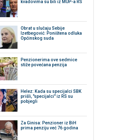
kvadovima su bili iz MUP-a RS
Obrat u slučaju Sebije
Izetbegović: Poništena odluka
Općinskog suda
Penzionerima ove sedmice
stiže povećana penzija
Helez: Kada su specijalci SBK
prišli, "specijalci" iz RS su
pobjegli
Za Ginisa: Penzioner iz BiH
prima penziju već 76 godina