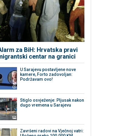
Alarm za BiH: Hrvatska pravi
migrantski centar na granici
U Sarajevu postavljene nove
kamere, Forto zadovoljan:
Podržavam ovo!
Stiglo osvježenje: Pljusak nakon
dugo vremena u Sarajevu
Završeni radovi na Vječnoj vatri:
Uloženo preko 100.000 KM