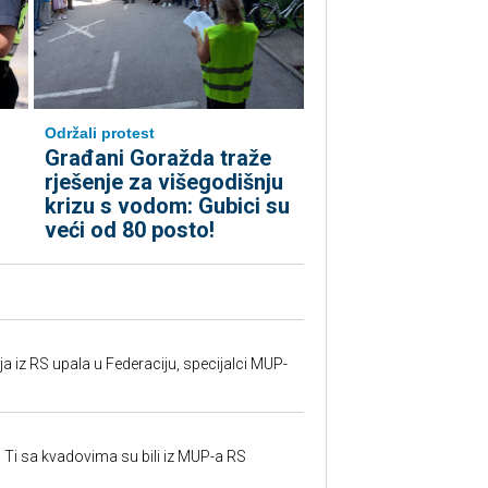
Održali protest
Građani Goražda traže
rješenje za višegodišnju
krizu s vodom: Gubici su
veći od 80 posto!
 iz RS upala u Federaciju, specijalci MUP-
 Ti sa kvadovima su bili iz MUP-a RS