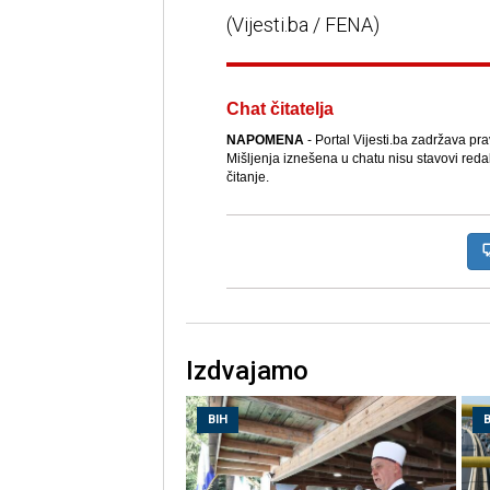
(Vijesti.ba / FENA)
Chat čitatelja
NAPOMENA
- Portal Vijesti.ba zadržava pr
Mišljenja iznešena u chatu nisu stavovi reda
čitanje.
Izdvajamo
BIH
B