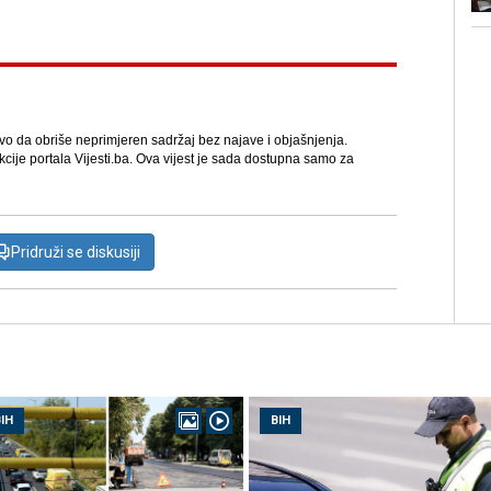
avo da obriše neprimjeren sadržaj bez najave i objašnjenja.
kcije portala Vijesti.ba. Ova vijest je sada dostupna samo za
Pridruži se diskusiji
IH
BIH