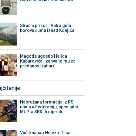
Strašni prizori: Vatra guta
borovu šumu iznad Konjica
Magoda ugostio Halida
Kuburovića i zahvalio mu za
predanost kulturi
jčitanije
Naoružana formacija iz RS
upala u Federaciju, specijalci
MUP-a SBK ih otjerali
Vučić napao Heleza: Ti sa