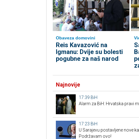
Obaveza domovini
Vi
Reis Kavazović na
S
Igmanu: Dvije su bolesti
B
pogubne za naš narod
p
za
Najnovije
17:39
BiH
Alarm za BiH: Hrvatska pravi mi
17:23
BiH
U Sarajevu postavljene nove ka
Podržavam ovo!