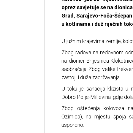
oprez savjetuje se na dionic
Grad, Sarajevo-Foča-Šćepan 
u kotlinama i duž riječnih to
U južnim krajevima zemlje, kolo
Zbog radova na redovnom održ
na dionici Brijesnica-Klokotnic
saobraćaja. Zbog velike frekven
zastoji i duža zadržavanja.
U toku je sanacija klizišta u 
Dobro Polje-Miljevina, gdje dol
Zbog oštećenja kolovoza na 
Ozimica), na mjestu spoja 
usporeno.