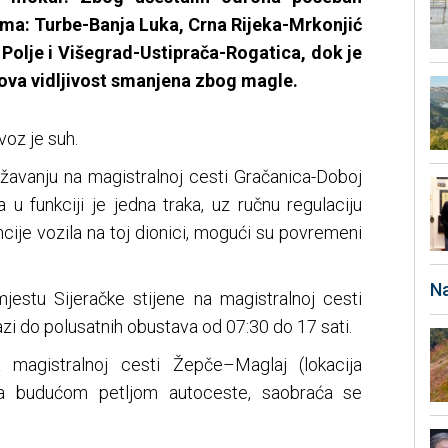
ama: Turbe-Banja Luka, Crna Rijeka-Mrkonjić
Polje i Višegrad-Ustiprača-Rogatica, dok je
kova vidljivost smanjena zbog magle.
voz je suh.
avanju na magistralnoj cesti Gračanica-Doboj
a u funkciji je jedna traka, uz ručnu regulaciju
cije vozila na toj dionici, mogući su povremeni
Na
mjestu Sijeračke stijene na magistralnoj cesti
azi do polusatnih obustava od 07:30 do 17 sati.
magistralnoj cesti Žepče–Maglaj (lokacija
sa budućom petljom autoceste, saobraća se