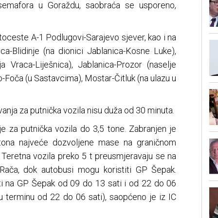
semafora u Goraždu, saobraća se usporeno,
utoceste A-1 Podlugovi-Sarajevo sjever, kao i na
ca-Blidinje (na dionici Jablanica-Kosne Luke),
a Vraca-Liješnica), Jablanica-Prozor (naselje
-Foča (u Sastavcima), Mostar-Čitluk (na ulazu u
nja za putnička vozila nisu duža od 30 minuta.
je za putnička vozila do 3,5 tone. Zabranjen je
 tona najveće dozvoljene mase na graničnom
. Teretna vozila preko 5 t preusmjeravaju se na
 Rača, dok autobusi mogu koristiti GP Šepak.
i na GP Šepak od 09 do 13 sati i od 22 do 06
u terminu od 22 do 06 sati), saopćeno je iz IC