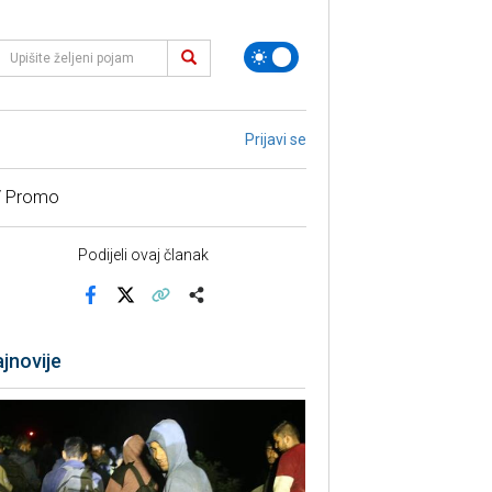
Prijavi se
/ Promo
Podijeli ovaj članak
Facebook
X
Kopiraj link
Više
jnovije