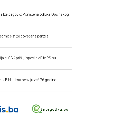
ije Izetbegović: Poništena odluka Općinskog
edmice stiže povećana penzija
alci SBK prišli, "specijalci" iz RS su
r iz BiH prima penziju već 76 godina