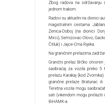
Zbog radova na održavanju 
jednom trakom.
Radovi su aktuelni na dionici a
magistralnim cestama: Jablani
Zenica-Doboj (na dionici Donj
Mirci), Semizovac-Olovo, Gacko
Čitluk) i Jajce-Crna Rijeka.
Na graničnim prelazima zadržava
Granični prelaz Brčko otvoren 
saobraćaj za vozila preko 5
prelazu Karakaj (kod Zvornika)
granične prelaze Bratunac ili
Teretna vozila mogu saobraćat
sati (vikendom mogu prelaziti 
BiHAMK-a.