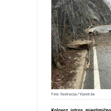
Foto: Ilustracija / Vijesti.ba
Kolovoz jutros mjestimičn