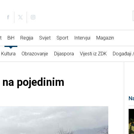
t
BiH
Regija
Svijet
Sport
Intervjui
Magazin
Kultura
Obrazovanje
Dijaspora
Vijesti iz ZDK
Događaji 
i na pojedinim
Na