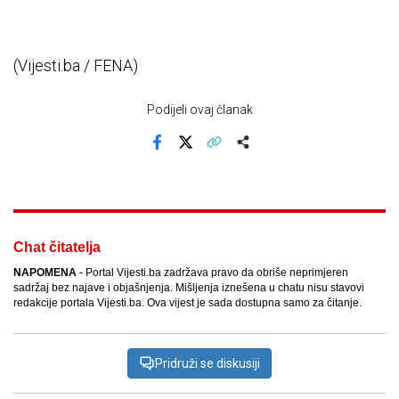
(Vijesti.ba / FENA)
Podijeli ovaj članak
Facebook
X
Kopiraj link
Više
Chat čitatelja
NAPOMENA
- Portal Vijesti.ba zadržava pravo da obriše neprimjeren
sadržaj bez najave i objašnjenja. Mišljenja iznešena u chatu nisu stavovi
redakcije portala Vijesti.ba. Ova vijest je sada dostupna samo za čitanje.
Pridruži se diskusiji