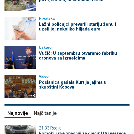
Hrvatska
Lažni policajci prevarili stariju ženu i
uzeli joj nekoliko hiljada eura
Uskoro
Vučić: U septembru otvaramo fabriku
dronova sa Izraelcima
Video
Poslanica gađala Kurtija jajima u
skupštini Kosova
Najnovije
Najčitanije
21:33
Regija
Romobili sve opasniji za djecu: U tri nesreće