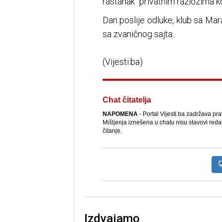
rastanak "privatnim razlozima koj
Dan poslije odluke, klub sa Mar
sa zvaničnog sajta.
(Vijesti.ba)
Chat čitatelja
NAPOMENA
- Portal Vijesti.ba zadržava pr
Mišljenja iznešena u chatu nisu stavovi reda
čitanje.
Izdvajamo