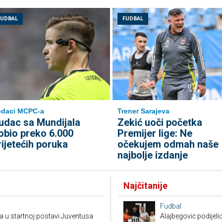
FUDBAL
FUDBAL
odaci MCPC-a
Trener Sarajeva
udac sa Mundijala
Zekić uoči početka
obio preko 6.000
Premijer lige: Ne
rijetećih poruka
očekujem odmah naše
najbolje izdanje
Najčitanije
Fudbal
a u startnoj postavi Juventusa
Alajbegović podijeli