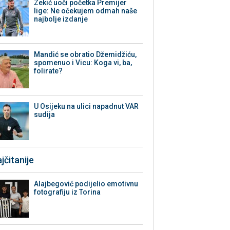
Zekić uoči početka Premijer
lige: Ne očekujem odmah naše
najbolje izdanje
Mandić se obratio Džemidžiću,
spomenuo i Vicu: Koga vi, ba,
folirate?
U Osijeku na ulici napadnut VAR
sudija
jčitanije
Alajbegović podijelio emotivnu
fotografiju iz Torina