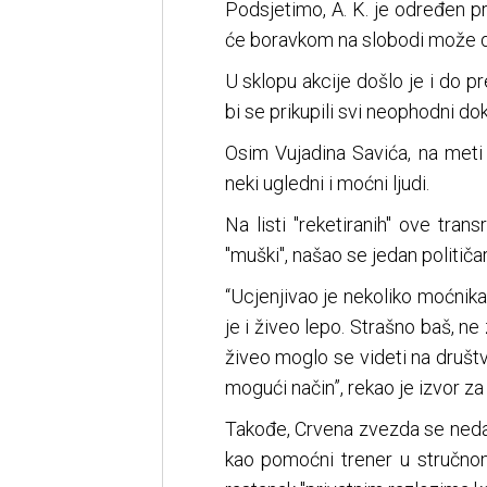
Podsjetimo, A. K. je određen p
će boravkom na slobodi može da
U sklopu akcije došlo je i do pr
bi se prikupili svi neophodni dok
Osim Vujadina Savića, na met
neki ugledni i moćni ljudi.
Na listi "reketiranih" ove trans
"muški", našao se jedan političar,
“Ucjenjivao je nekoliko moćnika
je i živeo lepo. Strašno baš, n
živeo moglo se videti na društv
mogući način”, rekao je izvor za
Takođe, Crvena zvezda se nedav
kao pomoćni trener u stručnom