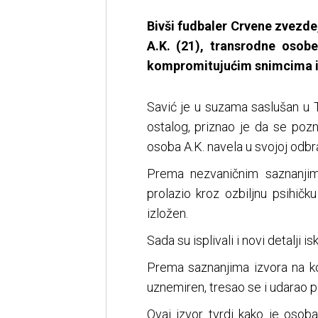
Bivši fudbaler Crvene zvezde,
A.K. (21), transrodne osobe
kompromitujućim snimcima i
Savić je u suzama saslušan u
ostalog, priznao je da se pozn
osoba A.K. navela u svojoj odbra
Prema nezvaničnim saznanjim
prolazio kroz ozbiljnu psihičku
izložen.
Sada su isplivali i novi detalji 
Prema saznanjima izvora na koj
uznemiren, tresao se i udarao po
Ovaj izvor tvrdi kako je osob