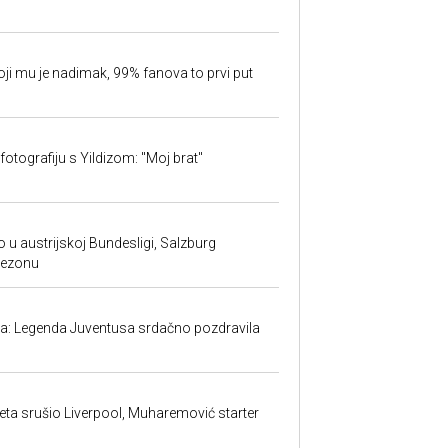
oji mu je nadimak, 99% fanova to prvi put
fotografiju s Yildizom: "Moj brat"
 u austrijskoj Bundesligi, Salzburg
sezonu
ma: Legenda Juventusa srdačno pozdravila
ta srušio Liverpool, Muharemović starter