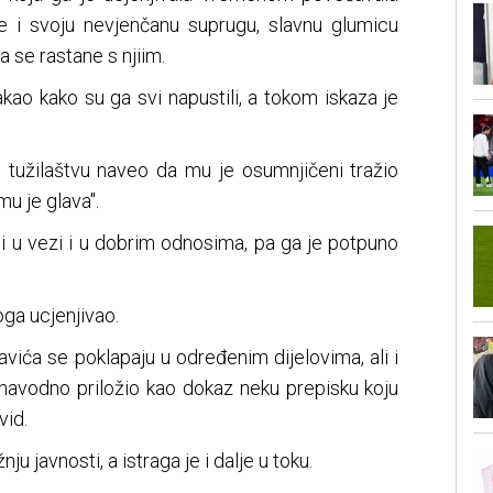
e i svoju nevjenčanu suprugu, slavnu glumicu
a se rastane s njiim.
takao kako su ga svi napustili, a tokom iskaza je
u tužilaštvu naveo da mu je osumnjičeni tražio
mu je glava".
li u vezi i u dobrim odnosima, pa ga je potpuno
oga ucjenjivao.
Savića se poklapaju u određenim dijelovima, ali i
e navodno priložio kao dokaz neku prepisku koju
vid.
nju javnosti, a istraga je i dalje u toku.