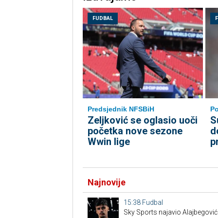
FUDBAL
Predsjednik NFSBiH
P
Zeljković se oglasio uoči
S
početka nove sezone
d
Wwin lige
p
Najnovije
15:38
Fudbal
Sky Sports najavio Alajbegović