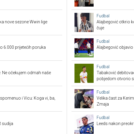
Fudbal
tka nove sezone Wwin lige
Alajbegović otkrio k
čuje
Fudbal
 6.000 prijetećih poruka
Alajbegović objavio 
Fudbal
ige: Ne očekujem odmah naše
Tabaković debitovao
pobjedom otvorio 
Fudbal
spomenuo i Vicu: Koga vi, ba,
Velika čast za Keri
Zmaja
Fudbal
 sudija
Leeds nakon preokre