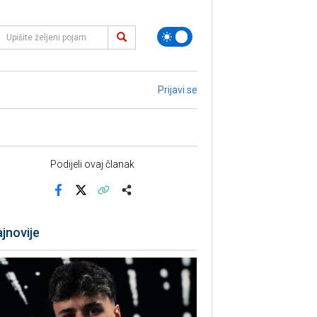
Prijavi se
Podijeli ovaj članak
Facebook
X
Kopiraj link
Više
jnovije