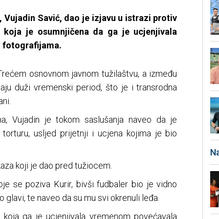
 Vujadin Savić, dao je izjavu u istrazi protiv
 koja je osumnjičena da ga je ucjenjivala
 fotografijama.
 Trećem osnovnom javnom tužilaštvu, a između
aju duži vremenski period, što je i transrodna
ni.
a, Vujadin je tokom saslušanja naveo da je
 torturu, usljed prijetnji i ucjena kojima je bio
Na
iskaza koji je dao pred tužiocem.
e se poziva Kurir, bivši fudbaler bio je vidno
 glavi, te naveo da su mu svi okrenuli leđa.
a koja ga je ucjenjivala vremenom povećavala