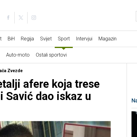
t
BiH
Regija
Svijet
Sport
Intervjui
Magazin
Auto-moto
Ostali sportovi
ijača Zvezde
etalji afere koja trese
i Savić dao iskaz u
Na