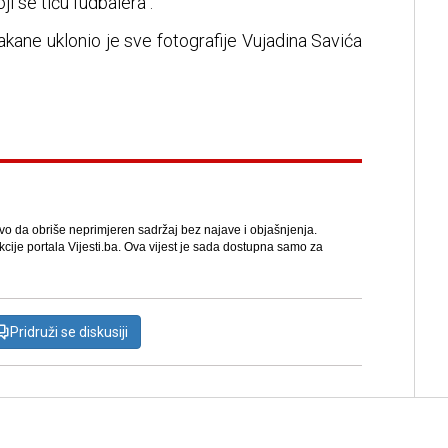
i se tiču fudbalera".
akane uklonio je sve fotografije Vujadina Savića
avo da obriše neprimjeren sadržaj bez najave i objašnjenja.
kcije portala Vijesti.ba. Ova vijest je sada dostupna samo za
Pridruži se diskusiji