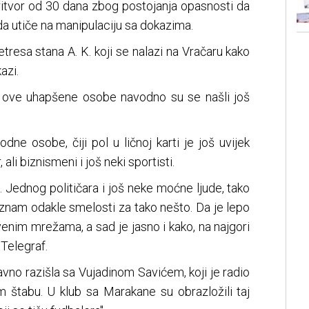
ritvor od 30 dana zbog postojanja opasnosti da
 utiče na manipulaciju sa dokazima.
etresa stana A. K. koji se nalazi na Vračaru kako
azi.
i ove uhapšene osobe navodno su se našli još
rodne osobe, čiji pol u ličnoj karti je još uvijek
 ali biznismeni i još neki sportisti.
. Jednog političara i još neke moćne ljude, tako
e znam odakle smelosti za tako nešto. Da je lepo
enim mrežama, a sad je jasno i kako, na najgori
 Telegraf.
no razišla sa Vujadinom Savićem, koji je radio
 štabu. U klub sa Marakane su obrazložili taj