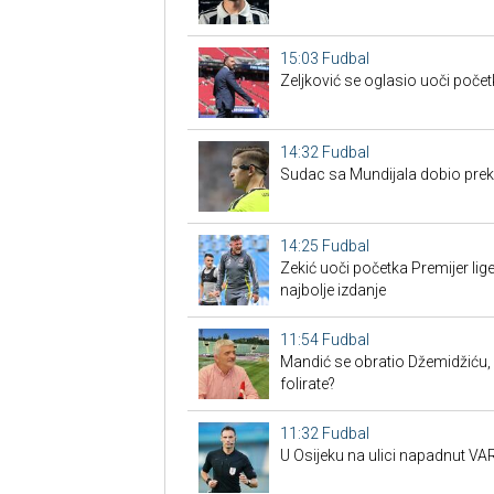
15:03
Fudbal
Zeljković se oglasio uoči poče
14:32
Fudbal
Sudac sa Mundijala dobio preko
14:25
Fudbal
Zekić uoči početka Premijer l
najbolje izdanje
11:54
Fudbal
Mandić se obratio Džemidžiću, 
folirate?
11:32
Fudbal
U Osijeku na ulici napadnut VAR