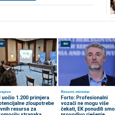
IH
BIH
rajevo
Resorni ministar
I uočio 1.200 primjera
Forto: Profesionalni
otencijalne zloupotrebe
vozači ne mogu više
avnih resursa za
čekati, EK ponudili smo
romociju stranaka
provodivo rješenje