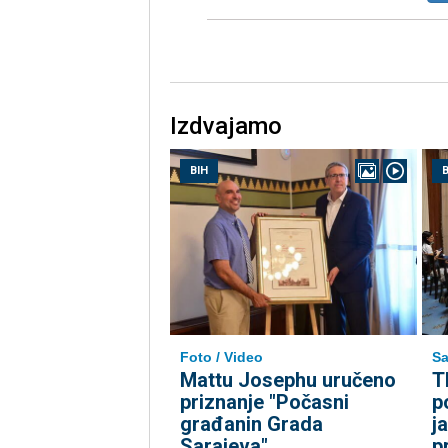
Izdvajamo
BIH
B
Foto / Video
Sa
Mattu Josephu uručeno
T
priznanje "Počasni
p
građanin Grada
j
Sarajeva"
p