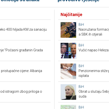
Najčitanije
BiH
eko 400 hiljada KM za sanaciju
Naoružana formacija
a SBK ih otjerali
BiH
nje "Počasni građanin Grada
Vučić napao Heleza:
BiH
 pristupačne cijene: Albanija
Penzionerima stiže p
isplata
BiH
od istragom zbog priloga o
Obrat u slučaju Seb
suda
BiH