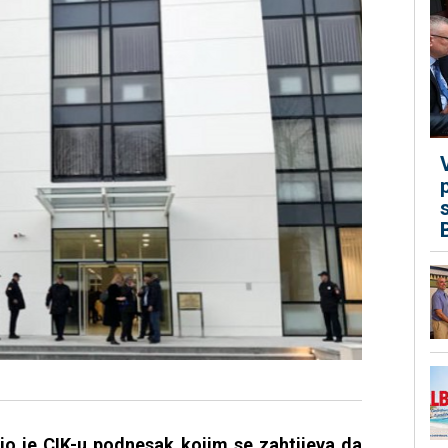
io je CIK-u
podnesak
kojim se zahtijeva da