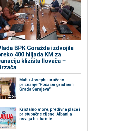
Vlada BPK Goražde izdvojila
preko 400 hiljada KM za
sanaciju klizišta Ilovača –
Brzača
Mattu Josephu uručeno
priznanje "Počasni građanin
Grada Sarajeva"
Kristalno more, predivne plaže i
pristupačne cijene: Albanija
osvaja bh. turiste