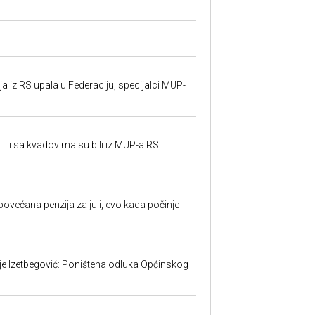
 iz RS upala u Federaciju, specijalci MUP-
 Ti sa kvadovima su bili iz MUP-a RS
ovećana penzija za juli, evo kada počinje
ije Izetbegović: Poništena odluka Općinskog