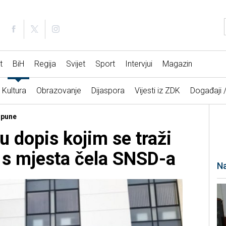
t
BiH
Regija
Svijet
Sport
Intervjui
Magazin
Kultura
Obrazovanje
Dijaspora
Vijesti iz ZDK
Događaji 
opune
u dopis kojim se traži
 s mjesta čela SNSD-a
Na