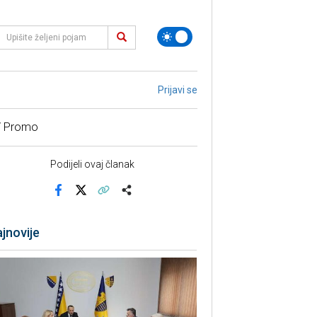
Prijavi se
/ Promo
Podijeli ovaj članak
Facebook
X
Kopiraj link
Više
jnovije