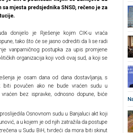
n sa mjesta predsjednika SNSD, rečeno je za
ucije.
da donijelo je Rješenje kojim CIK-u vraća
pune, tako što će se jasno odrediti da li se radi
anje vanparničnog postupka za upis promjene
itičkih organizacija koji vodi ovaj sud, a koji se
ješenja je osam dana od dana dostavljanja, s
biti povučen ako ne bude vraćen sudu u
vraćen bez ispravke, odnosno dopune, biće
Na
proslijedila Osnovnom sudu u Banjaluci akt koji
unović, a u kojem je od njih zatražila da postupe
zrečena u Sudu BiH, tvrdeći da mora biti skinut