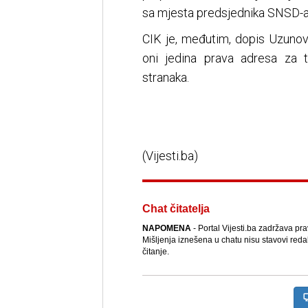
sa mjesta predsjednika SNSD-a j
CIK je, međutim, dopis Uzunovi
oni jedina prava adresa za t
stranaka.
(Vijesti.ba)
Chat čitatelja
NAPOMENA
- Portal Vijesti.ba zadržava pr
Mišljenja iznešena u chatu nisu stavovi reda
čitanje.