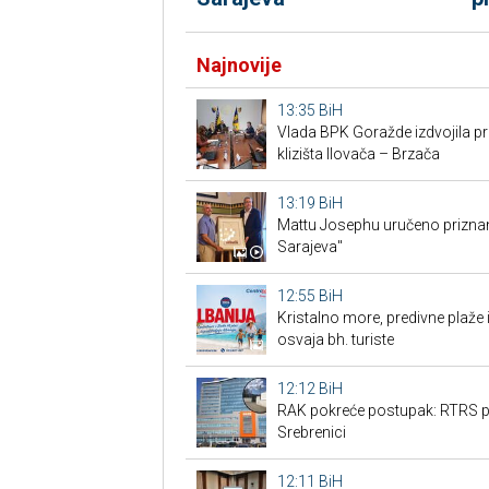
Najnovije
13:35
BiH
Vlada BPK Goražde izdvojila pr
klizišta Ilovača – Brzača
13:19
BiH
Mattu Josephu uručeno prizna
Sarajeva"
12:55
BiH
Kristalno more, predivne plaže i
osvaja bh. turiste
12:12
BiH
RAK pokreće postupak: RTRS p
Srebrenici
12:11
BiH