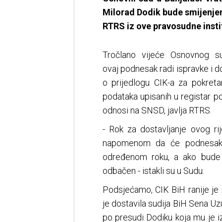
Milorad Dodik bude smijenje
RTRS iz ove pravosudne instit
Tročlano vijeće Osnovnog su
ovaj podnesak radi ispravke i do
o prijedlogu CIK-a za pokret
podataka upisanih u registar pol
odnosi na SNSD, javlja RTRS.
- Rok za dostavljanje ovog ri
napomenom da će podnesak 
određenom roku, a ako bude 
odbačen - istakli su u Sudu.
Podsjećamo, CIK BiH ranije je 
je dostavila sudija BiH Sena Uz
po presudi Dodiku koja mu je i