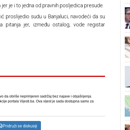
er je i to jedna od pravnih posljedica presude.
ć proslijedio sudu u Banjaluci, navodeći da su
a pitanja jer, između ostalog, vode registar
avo da obriše neprimjeren sadržaj bez najave i objašnjenja.
kcije portala Vijesti.ba. Ova vijest je sada dostupna samo za
Pridruži se diskusiji