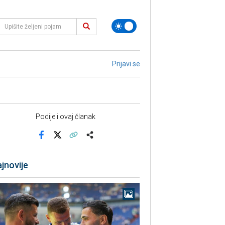
Prijavi se
Podijeli ovaj članak
Facebook
X
Kopiraj link
Više
jnovije