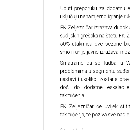
Uputi preporuku za dodatnu ed
uključuju nenamjerno igranje ru
FK Željezničar izražava duboku
sudijskih grešaka na štetu FK 
50% utakmica ove sezone bio
smo i ranije javno izražavali ne
Smatramo da se fudbal u WW
problemima u segmentu suđenja
nastavi i ukoliko izostane pra
doći do dodatne eskalacije 
takmičenja.
FK Željezničar će uvijek štiti
takmičenja, te poziva sve nadlež