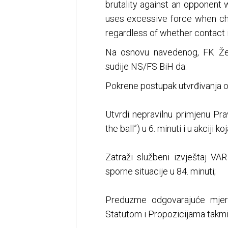
brutality against an opponent 
uses excessive force when cha
regardless of whether contact i
Na osnovu navedenog, FK Žel
sudije NS/FS BiH da:
Pokrene postupak utvrđivanja o
Utvrdi nepravilnu primjenu Pr
the ball”) u 6. minuti i u akciji
Zatraži službeni izvještaj VA
sporne situacije u 84. minuti;
Preduzme odgovarajuće mje
Statutom i Propozicijama takmi