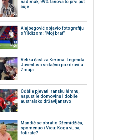
nadimak, 99% fanova to prvi put
čuje
Alajbegović objavio fotografiju
s Yildizom: "Moj brat"
Velika čast za Kerima: Legenda
Juventusa srdačno pozdravila
Zmaja
Odbile pjevati iransku himnu,
napustile domovinu i dobile
australsko državljanstvo
Mandić se obratio Džemidžiću,
spomenuo i Vicu: Koga vi, ba,
folirate?