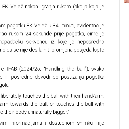
 FK Velež nakon igranja rukom (akcija koja je
gom pogotku FK Velež u 84. minuti, evidentno je
grao rukom 24 sekunde prije pogotka, čime je
napadačku sekvencu iz koje je neposredno
 da se nije desila niti promjena posjeda lopte
e IFAB (2024/25, “Handling the ball”), svako
o ili posredno dovodi do postizanja pogotka
gola.
deliberately touches the ball with their hand/arm,
rm towards the ball, or touches the ball with
 their body unnaturally bigger.”
vim informacijama i dostupnom snimku, nije