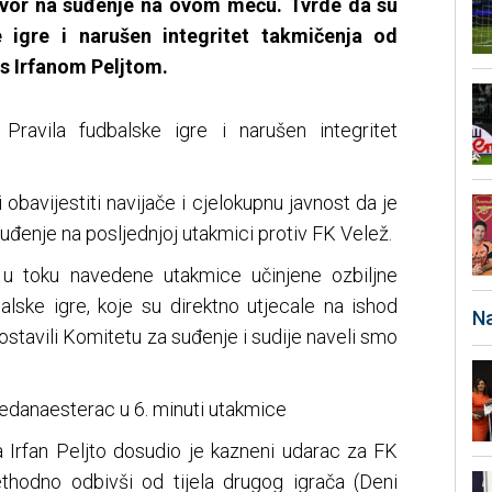
igovor na suđenje na ovom meču. Tvrde da su
e igre i narušen integritet takmičenja od
 s Irfanom Peljtom.
 Pravila fudbalske igre i narušen integritet
obavijestiti navijače i cjelokupnu javnost da je
uđenje na posljednjoj utakmici protiv FK Velež.
 u toku navedene utakmice učinjene ozbiljne
alske igre, koje su direktno utjecale na ishod
Na
ostavili Komitetu za suđenje i sudije naveli smo
jedanaesterac u 6. minuti utakmice
Irfan Peljto dosudio je kazneni udarac za FK
thodno odbivši od tijela drugog igrača (Deni