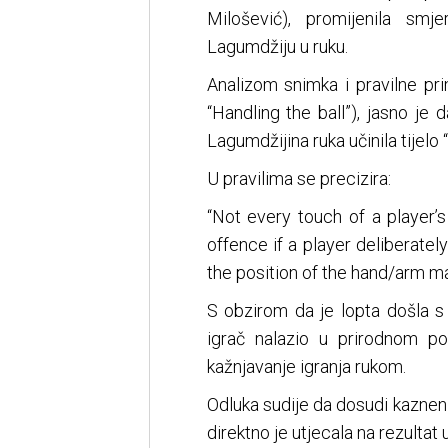
Milošević), promijenila sm
Lagumdžiju u ruku.
Analizom snimka i pravilne pr
“Handling the ball”), jasno je d
Lagumdžijina ruka učinila tijelo
U pravilima se precizira:
“Not every touch of a player’s
offence if a player deliberatel
the position of the hand/arm ma
S obzirom da je lopta došla s 
igrač nalazio u prirodnom pok
kažnjavanje igranja rukom.
Odluka sudije da dosudi kazneni
direktno je utjecala na rezultat