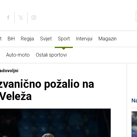
t
BiH
Regija
Svijet
Sport
Intervjui
Magazin
Auto-moto
Ostali sportovi
zadovoljni
 zvanično požalio na
 Veleža
Na