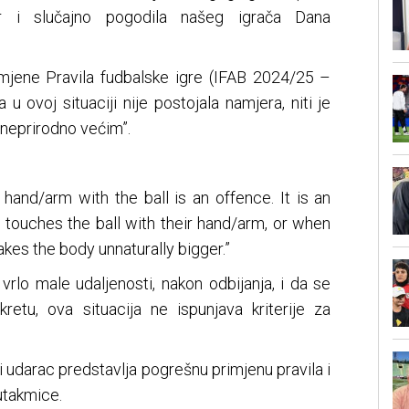
jer i slučajno pogodila našeg igrača Dana
imjene Pravila fudbalske igre (IFAB 2024/25 –
a u ovoj situaciji nije postojala namjera, niti je
 “neprirodno većim”.
 hand/arm with the ball is an offence. It is an
y touches the ball with their hand/arm, or when
kes the body unnaturally bigger.”
vrlo male udaljenosti, nakon odbijanja, i da se
retu, ova situacija ne ispunjava kriterije za
 udarac predstavlja pogrešnu primjenu pravila i
 utakmice.