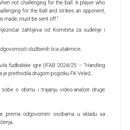
when not challenging for the ball. A player who
llenging for the ball and strikes an opponent,
s made, must be sent off.”
jezničar zahtijeva od Komiteta za suđenje i
dgovornosti službenih lica utakmice;
avila fudbalske igre (IFAB 2024/25 – “Handling
 koja je prethodila drugom pogotku FK Velež;
R sobe o obimu i trajanju video-analize druge
re prema odgovornim osobama u skladu sa
čenja;