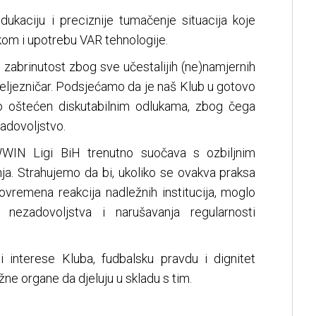
ukaciju i preciznije tumačenje situacija koje
kom i upotrebu VAR tehnologije.
 zabrinutost zbog sve učestalijih (ne)namjernih
Željezničar. Podsjećamo da je naš Klub u gotovo
 oštećen diskutabilnim odlukama, zbog čega
zadovoljstvo.
IN Ligi BiH trenutno suočava s ozbiljnim
. Strahujemo da bi, ukoliko se ovakva praksa
vovremena reakcija nadležnih institucija, moglo
nezadovoljstva i narušavanja regularnosti
ti interese Kluba, fudbalsku pravdu i dignitet
ne organe da djeluju u skladu s tim.