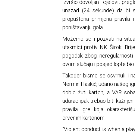
izvršio dovoljan i cjelovit preg
unazad (24 sekunde) da bi s
propuštena primjena pravila
poništavanju gola.
Možemo se i pozvati na situac
utakmici protiv NK Široki Bri
pogodak zbog neregularnosti (
ovom slučaju i posjed lopte bio
Također bismo se osvrnuli i na
Nermin Haskić, udario našeg ig
dobio žuti karton, a VAR sob
udarac ipak trebao biti kažnj
pravila igre koja okarakteri
crvenim kartonom:
“Violent conduct is when a pla