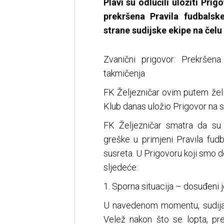
Plavi su odlučili uložiti Pr
prekršena Pravila fudbalsk
strane sudijske ekipe na čelu
Zvanični prigovor: Prekršena
takmičenja
FK Željezničar ovim putem želi 
Klub danas uložio Prigovor na s
FK Željezničar smatra da su
greške u primjeni Pravila fudb
susreta. U Prigovoru koji smo d
sljedeće:
1. Sporna situacija – dosuđeni 
U navedenom momentu, sudija 
Velež nakon što se lopta, pre