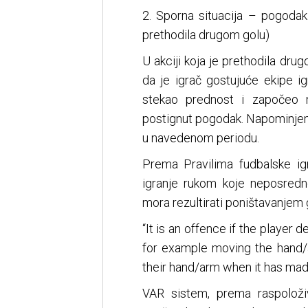
2. Sporna situacija – pogodak
prethodila drugom golu)
U akciji koja je prethodila dru
da je igrač gostujuće ekipe i
stekao prednost i započeo 
postignut pogodak. Napominjemo
u navedenom periodu.
Prema Pravilima fudbalske igr
igranje rukom koje neposredn
mora rezultirati poništavanjem 
“It is an offence if the player 
for example moving the hand/a
their hand/arm when it has made
VAR sistem, prema raspoloži