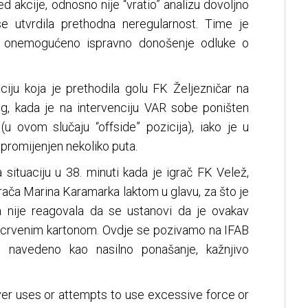
led akcije, odnosno nije “vratio” analizu dovoljno
e utvrdila prethodna neregularnost. Time je
 i onemogućeno ispravno donošenje odluke o
iju koja je prethodila golu FK Željezničar na
jeg, kada je na intervenciju VAR sobe poništen
u ovom slučaju “offside” pozicija), iako je u
 promijenjen nekoliko puta.
 situaciju u 38. minuti kada je igrač FK Velež,
rača Marina Karamarka laktom u glavu, za što je
a nije reagovala da se ustanovi da je ovakav
en crvenim kartonom. Ovdje se pozivamo na IFAB
šu navedeno kao nasilno ponašanje, kažnjivo
yer uses or attempts to use excessive force or