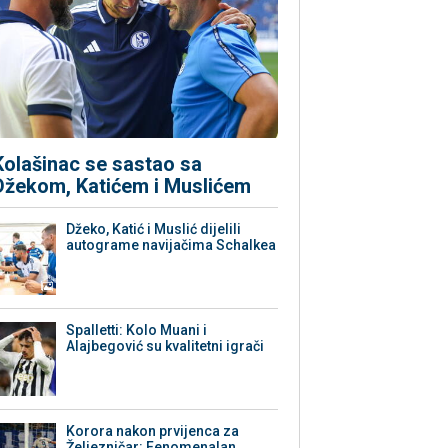
Kolašinac se sastao sa
Džekom, Katićem i Muslićem
Džeko, Katić i Muslić dijelili
autograme navijačima Schalkea
Spalletti: Kolo Muani i
Alajbegović su kvalitetni igrači
Korora nakon prvijenca za
Željezničar: Fenomenalan