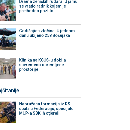
Drama zeničkih rudara: U jamu
se vratio radnik kojem je
prethodno pozlilo
Godišnjica zločina: U jednom
danu ubijeno 258 Bošnjaka
Klinika na KCUS-u dobila
savremeno opremljene
prostorije
jčitanije
Naoružana formacija iz RS
upala u Federaciju, specijalci
MUP-a SBK ih otjerali