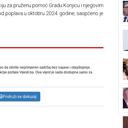
aciju za pruženu pomoć Gradu Konjicu i njegovim
d poplava u oktobru 2024. godine, saopćeno je
avo da obriše neprimjeren sadržaj bez najave i objašnjenja.
kcije portala Vijesti.ba. Ova vijest je sada dostupna samo za
Pridruži se diskusiji