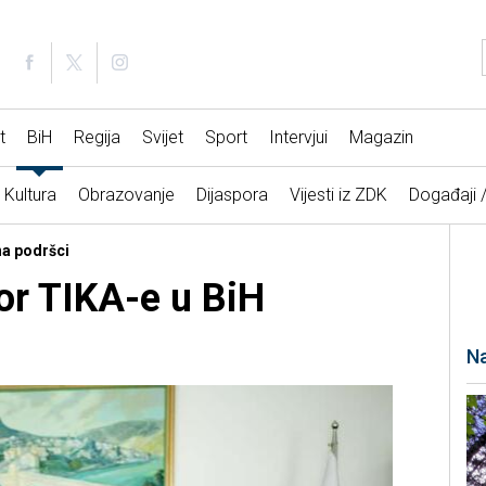
t
BiH
Regija
Svijet
Sport
Intervjui
Magazin
Kultura
Obrazovanje
Dijaspora
Vijesti iz ZDK
Događaji 
na podršci
or TIKA-e u BiH
Na