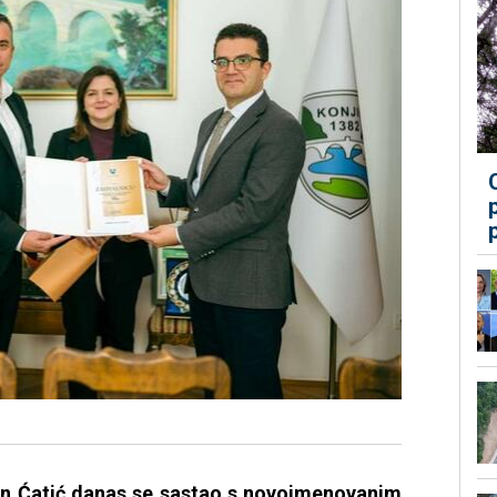
n Ćatić danas se sastao s novoimenovanim