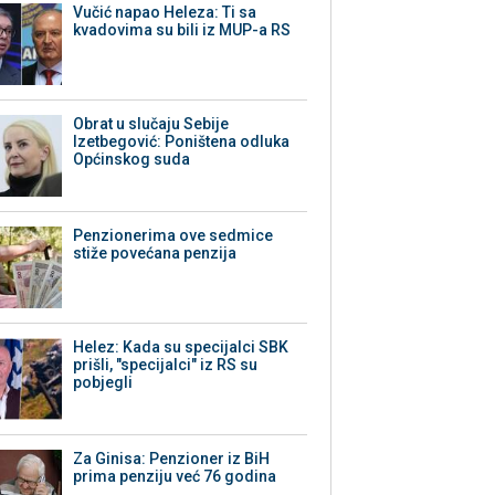
Vučić napao Heleza: Ti sa
kvadovima su bili iz MUP-a RS
Obrat u slučaju Sebije
Izetbegović: Poništena odluka
Općinskog suda
Penzionerima ove sedmice
stiže povećana penzija
Helez: Kada su specijalci SBK
prišli, "specijalci" iz RS su
pobjegli
Za Ginisa: Penzioner iz BiH
prima penziju već 76 godina