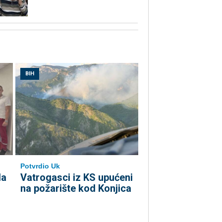
BIH
Potvrdio Uk
la
Vatrogasci iz KS upućeni
na požarište kod Konjica