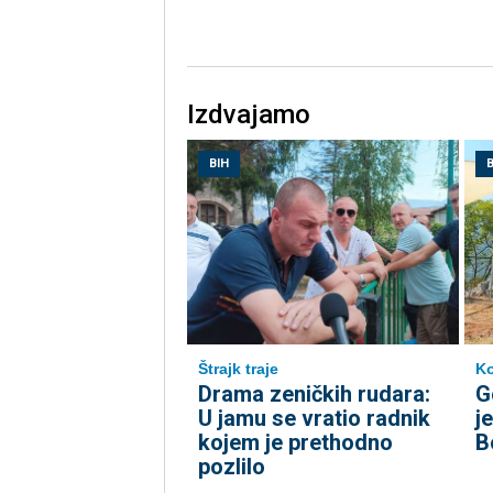
Izdvajamo
BIH
B
Štrajk traje
Ko
Drama zeničkih rudara:
G
U jamu se vratio radnik
j
kojem je prethodno
B
pozlilo