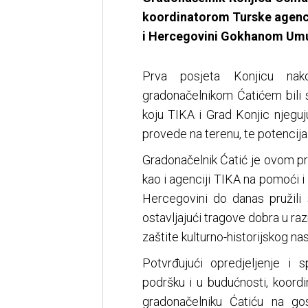
koordinatorom Turske agencij
i Hercegovini Gokhanom Umu
Prva posjeta Konjicu nak
gradonačelnikom Ćatićem bili s
koju TIKA i Grad Konjic njeguj
provede na terenu, te potencij
Gradonačelnik Ćatić je ovom pri
kao i agenciji TIKA na pomoći i
Hercegovini do danas pružili
ostavljajući tragove dobra u ra
zaštite kulturno-historijskog n
Potvrđujući opredjeljenje i 
podršku i u budućnosti, koord
gradonačelniku Ćatiću na go