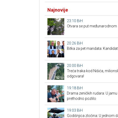
Najnovije
23:10
BiH
Otvara se put međunarodnom p
20:26
BiH
Bitka za pet mandata: Kandidat
20:00
BiH
Treća traka kod Nišića, milionsk
odgovara!
19:18
BiH
Drama zeničkih rudara: U jamu s
prethodno pozlilo
19:03
BiH
Godišnjica zločina: U jednom 