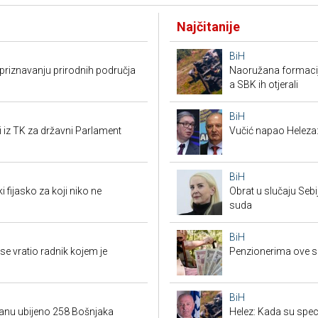
Najčitanije
BiH
riznavanju prirodnih područja
Naoružana formacija
a SBK ih otjerali
BiH
i iz TK za državni Parlament
Vučić napao Heleza:
BiH
i fijasko za koji niko ne
Obrat u slučaju Seb
suda
BiH
e vratio radnik kojem je
Penzionerima ove s
BiH
danu ubijeno 258 Bošnjaka
Helez: Kada su specij