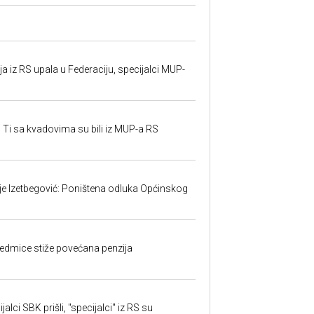
 iz RS upala u Federaciju, specijalci MUP-
 Ti sa kvadovima su bili iz MUP-a RS
ije Izetbegović: Poništena odluka Općinskog
edmice stiže povećana penzija
alci SBK prišli, "specijalci" iz RS su