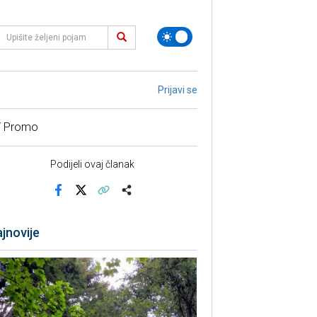
Prijavi se
/ Promo
Podijeli ovaj članak
Facebook
X
Kopiraj link
Više
jnovije