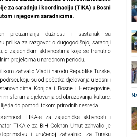
e za saradnju i koordinaciju (TIKA) u Bosni
tom i njegovim saradnicima.
on preuzimanja dužnosti i sastanak sa
u prilika za razgovor o dugogodišnjoj saradnji
u, o zajedničkim aktivnostima koje se trenutno
alnim projektima u narednom periodu.
likom zahvalio Vladi i narodu Republike Turske,
 podršci, koju su od početka djelovanja u Bosni i
 stanovnicima Konjica i Bosne i Hercegovine,
Na
znim sferama djelovanja od obrazovanja, kulture,
aslijeđa do pomoći tokom prirodnih nesreća.
spremnost TIKA-e za zajedničke aktivnosti i
inator TIKA-e za BiH Gokhan Umut zahvalio je
stoprimstvu i uručenoj zahvalnici za Tursku