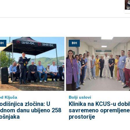
IH
BIH
d Ključa
Bolji uslovi
odišnjica zločina: U
Klinika na KCUS-u dobi
ednom danu ubijeno 258
savremeno opremljene
ošnjaka
prostorije