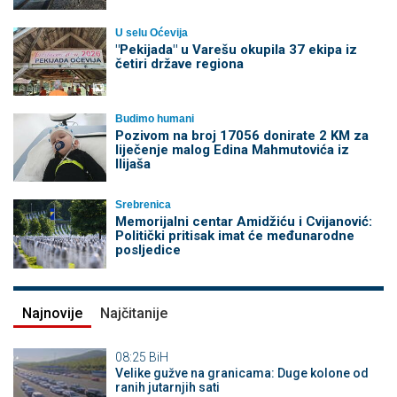
U selu Oćevija
"Pekijada" u Varešu okupila 37 ekipa iz
četiri države regiona
Budimo humani
Pozivom na broj 17056 donirate 2 KM za
liječenje malog Edina Mahmutovića iz
Ilijaša
Srebrenica
Memorijalni centar Amidžiću i Cvijanović:
Politički pritisak imat će međunarodne
posljedice
Najnovije
Najčitanije
08:25
BiH
Velike gužve na granicama: Duge kolone od
ranih jutarnjih sati