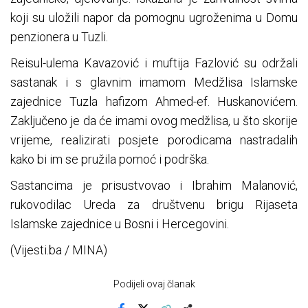
koji su uložili napor da pomognu ugroženima u Domu
penzionera u Tuzli.
Reisul-ulema Kavazović i muftija Fazlović su održali
sastanak i s glavnim imamom Medžlisa Islamske
zajednice Tuzla hafizom Ahmed-ef. Huskanovićem.
Zaključeno je da će imami ovog medžlisa, u što skorije
vrijeme, realizirati posjete porodicama nastradalih
kako bi im se pružila pomoć i podrška.
Sastancima je prisustvovao i Ibrahim Malanović,
rukovodilac Ureda za društvenu brigu Rijaseta
Islamske zajednice u Bosni i Hercegovini.
(Vijesti.ba / MINA)
Podijeli ovaj članak