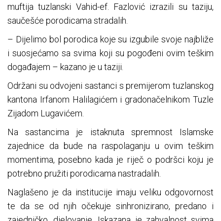
muftija tuzlanski Vahid-ef. Fazlović izrazili su taziju,
saučešće porodicama stradalih.
– Dijelimo bol porodica koje su izgubile svoje najbliže
i suosjećamo sa svima koji su pogođeni ovim teškim
događajem – kazano je u taziji.
Održani su odvojeni sastanci s premijerom tuzlanskog
kantona Irfanom Halilagićem i gradonačelnikom Tuzle
Zijadom Lugavićem.
Na sastancima je istaknuta spremnost Islamske
zajednice da bude na raspolaganju u ovim teškim
momentima, posebno kada je riječ o podršci koju je
potrebno pružiti porodicama nastradalih.
Naglašeno je da institucije imaju veliku odgovornost
te da se od njih očekuje sinhronizirano, predano i
zajedničko, djelovanje. Iskazana je zahvalnost svima