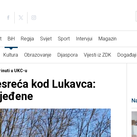
t
BiH
Regija
Svijet
Sport
Intervjui
Magazin
Kultura
Obrazovanje
Dijaspora
Vijesti iz ZDK
Događaji
rinuti u UKC-u
esreća kod Lukavca:
ijeđene
Na