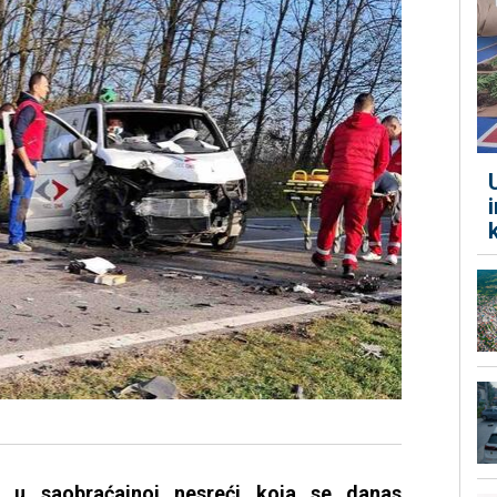
o u saobraćajnoj nesreći koja se danas