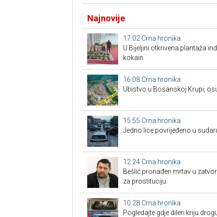
Najnovije
17:02
Crna hronika
​U Bijeljini otkrivena plantaža i
kokain
16:08
Crna hronika
Ubistvo u Bosanskoj Krupi, os
15:55
Crna hronika
Јedno lice povrijeđeno u sudar
12:24
Crna hronika
Bešlić pronađen mrtav u zatvor
za prostituciju
10:28
Crna hronika
Pogledajte gdje dileri kriju drogu