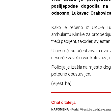
poslijepodne dogodila na 
odnosno, Lukavac-Orahovica D
Kako je rečeno iz UKC-a Tuz
ambulantu Klinike za ortopediju
treći pacijent, također, svjestan
U nesreći su učestvovala dva v
nesreće završio van kolovoza, od
Policija je izašla na mjesto dog
potpuno obustavljen.
(Vijesti.ba)
Chat čitatelja
NAPOMENA
- Portal Vijesti.ba zadržava pr