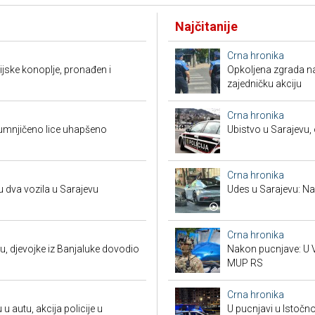
Najčitanije
Crna hronika
ndijske konoplje, pronađen i
Opkoljena zgrada n
zajedničku akciju
Crna hronika
umnjičeno lice uhapšeno
Ubistvo u Sarajevu, 
Crna hronika
u dva vozila u Sarajevu
Udes u Sarajevu: Nas
Crna hronika
u, djevojke iz Banjaluke dovodio
Nakon pucnjave: U V
MUP RS
Crna hronika
 u autu, akcija policije u
U pucnjavi u Istočn