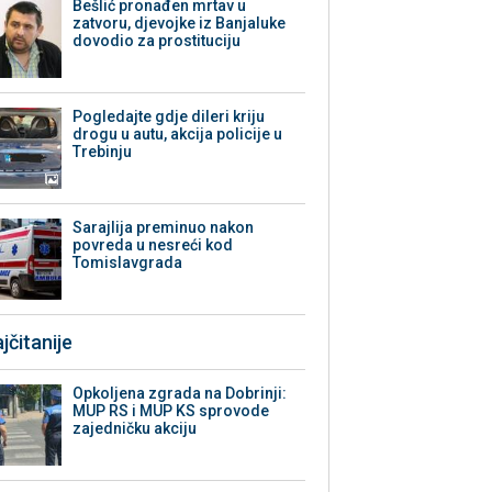
Bešlić pronađen mrtav u
zatvoru, djevojke iz Banjaluke
dovodio za prostituciju
Pogledajte gdje dileri kriju
drogu u autu, akcija policije u
Trebinju
Sarajlija preminuo nakon
povreda u nesreći kod
Tomislavgrada
jčitanije
Opkoljena zgrada na Dobrinji:
MUP RS i MUP KS sprovode
zajedničku akciju