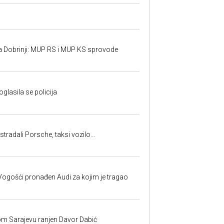
a Dobrinji: MUP RS i MUP KS sprovode
oglasila se policija
tradali Porsche, taksi vozilo...
ogošći pronađen Audi za kojim je tragao
om Sarajevu ranjen Davor Dabić