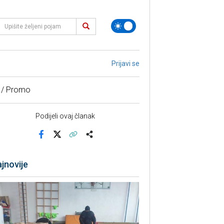
Prijavi se
 / Promo
Podijeli ovaj članak
Facebook
X
Kopiraj link
Više
jnovije