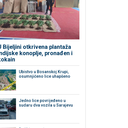
​U Bijeljini otkrivena plantaža
indijske konoplje, pronađen i
kokain
Ubistvo u Bosanskoj Krupi,
osumnjičeno lice uhapšeno
Јedno lice povrijeđeno u
sudaru dva vozila u Sarajevu