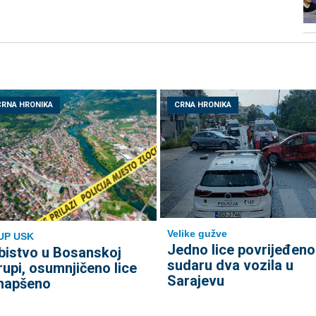
CRNA HRONIKA
CRNA HRONIKA
Velike gužve
UP USK
Јedno lice povrijeđeno
bistvo u Bosanskoj
sudaru dva vozila u
rupi, osumnjičeno lice
Sarajevu
hapšeno