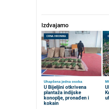
Izdvajamo
CRNA HRONIKA
Uhapšena jedna osoba
M
​U Bijeljini otkrivena
U
plantaža indijske
K
konoplje, pronađen i
u
kokain