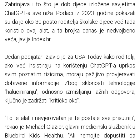
Zabrinjava i to što je dob djece izložene savjetima
ChatGPT-a sve niža. Podaci iz 2023. godine pokazali
su da je oko 30 posto roditelja školske djece već tada
koristilo ovaj alat, a ta brojka danas je nedvojbeno
veća, javlja Index.hr.
Jedan pedijatar izjavio je za USA Today kako roditelji,
ako već insistiraju na korištenju ChatGPT-a uprkos
svim poznatim rizicima, moraju pažljivo provjeravati
dobivene informacije. Zbog sklonosti tehnologije
"haluciniranju", odnosno izmišljanju lažnih odgovora,
ključno je zadržati "kritičko oko".
"To je alat i nevjerovatan je te postaje sve prisutniji",
rekao je Michael Glazier, glavni medicinski službenik u
Bluebird Kids Healthu. "Ali nemojte dopustiti da