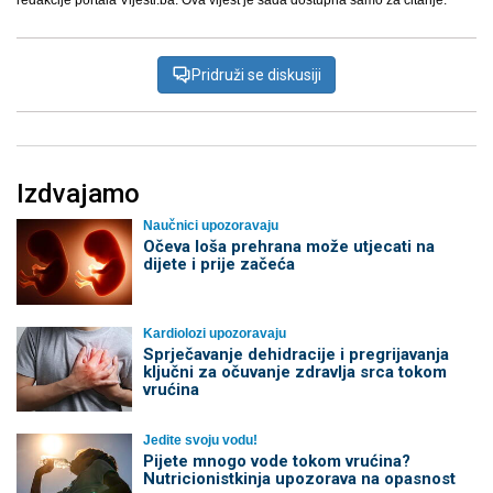
redakcije portala Vijesti.ba. Ova vijest je sada dostupna samo za čitanje.
Pridruži se diskusiji
Izdvajamo
Naučnici upozoravaju
Očeva loša prehrana može utjecati na
dijete i prije začeća
Kardiolozi upozoravaju
Sprječavanje dehidracije i pregrijavanja
ključni za očuvanje zdravlja srca tokom
vrućina
Jedite svoju vodu!
Pijete mnogo vode tokom vrućina?
Nutricionistkinja upozorava na opasnost