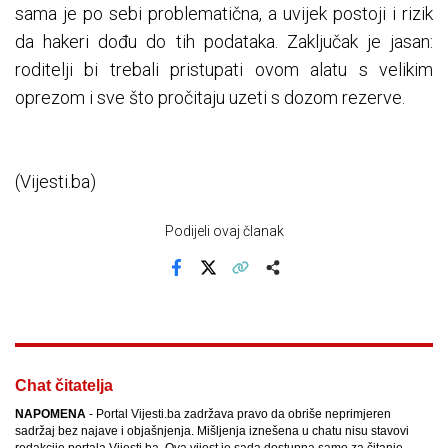
sama je po sebi problematična, a uvijek postoji i rizik
da hakeri dođu do tih podataka. Zaključak je jasan:
roditelji bi trebali pristupati ovom alatu s velikim
oprezom i sve što pročitaju uzeti s dozom rezerve.
(Vijesti.ba)
Podijeli ovaj članak
Facebook
X
Kopiraj link
Više
Chat čitatelja
NAPOMENA
- Portal Vijesti.ba zadržava pravo da obriše neprimjeren
sadržaj bez najave i objašnjenja. Mišljenja iznešena u chatu nisu stavovi