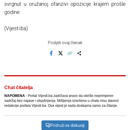
svrgnut u oružanoj ofanzivi opozicije krajem prošle
godine.
(Vijesti.ba)
Podijeli ovaj članak
Facebook
X
Kopiraj link
Više
Chat čitatelja
NAPOMENA
- Portal Vijesti.ba zadržava pravo da obriše neprimjeren
sadržaj bez najave i objašnjenja. Mišljenja iznešena u chatu nisu stavovi
redakcije portala Vijesti.ba. Ova vijest je sada dostupna samo za čitanje.
Pridruži se diskusiji