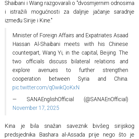
Shaibani i Wang razgovarali o "dvosmjernim odnosima
i istražili mogućnosti za daljnje jačanje saradnje
između Sirije i Kine."
Minister of Foreign Affairs and Expatriates Asaad
Hassan Al-Shaibani meets with his Chinese
counterpart, Wang Yi, in the capital, Beijing. The
two officials discuss bilateral relations and
explore avenues to further strengthen
cooperation between Syria and China.
pic.twitter.com/q0wikQoKxN
— SANAEnglishOfficial (@SANAEnOfficial)
November 17, 2025
Kina je bila snažan saveznik bivšeg sirijskog
predsjednika Bashara al-Assada prije nego što je