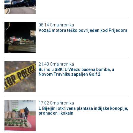
08:14
Crna hronika
Vozač motora teško povrijeđen kod Prijedora
21:43
Crna hronika
Burno u SBK: U Vitezu bačena bomba, u
Novom Travniku zapaljen Golf 2
17:02
Crna hronika
​U Bijeljini otkrivena plantaža indijske konoplje,
pronađen i kokain