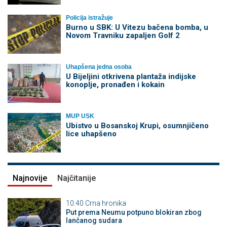
Policija istražuje
Burno u SBK: U Vitezu bačena bomba, u
Novom Travniku zapaljen Golf 2
Uhapšena jedna osoba
​U Bijeljini otkrivena plantaža indijske
konoplje, pronađen i kokain
MUP USK
Ubistvo u Bosanskoj Krupi, osumnjičeno
lice uhapšeno
Najnovije
Najčitanije
10:40
Crna hronika
Put prema Neumu potpuno blokiran zbog
lančanog sudara