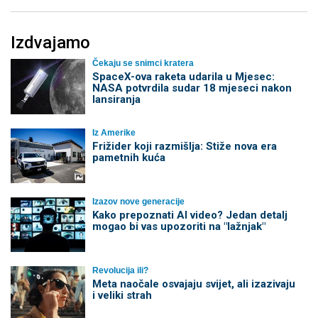
Izdvajamo
Čekaju se snimci kratera
SpaceX-ova raketa udarila u Mjesec:
NASA potvrdila sudar 18 mjeseci nakon
lansiranja
Iz Amerike
Frižider koji razmišlja: Stiže nova era
pametnih kuća
Izazov nove generacije
Kako prepoznati AI video? Jedan detalj
mogao bi vas upozoriti na "lažnjak"
Revolucija ili?
Meta naočale osvajaju svijet, ali izazivaju
i veliki strah