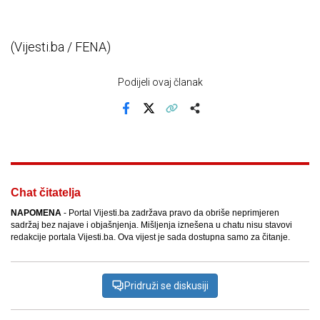
(Vijesti.ba / FENA)
Podijeli ovaj članak
Facebook
X
Kopiraj link
Više
Chat čitatelja
NAPOMENA
- Portal Vijesti.ba zadržava pravo da obriše neprimjeren
sadržaj bez najave i objašnjenja. Mišljenja iznešena u chatu nisu stavovi
redakcije portala Vijesti.ba. Ova vijest je sada dostupna samo za čitanje.
Pridruži se diskusiji