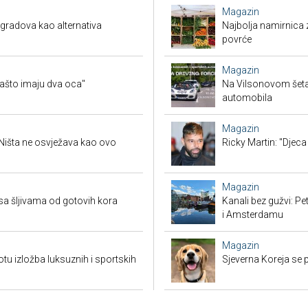
Magazin
 gradova kao alternativa
Najbolja namirnica 
povrće
Magazin
zašto imaju dva oca"
Na Vilsonovom šetal
automobila
Magazin
 Ništa ne osvježava kao ovo
Ricky Martin: "Djeca
Magazin
u sa šljivama od gotovih kora
Kanali bez gužvi: Pe
i Amsterdamu
Magazin
tu izložba luksuznih i sportskih
Sjeverna Koreja se 