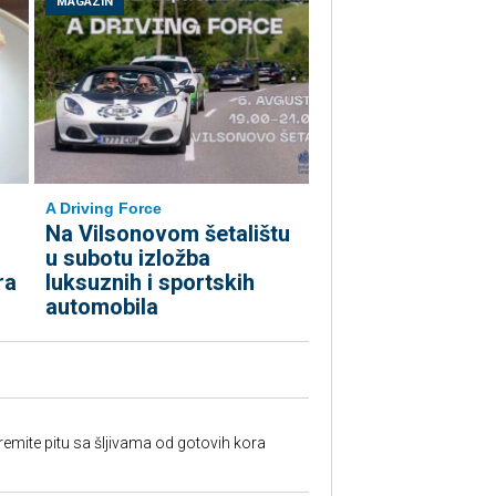
MAGAZIN
A Driving Force
Na Vilsonovom šetalištu
u subotu izložba
ra
luksuznih i sportskih
automobila
premite pitu sa šljivama od gotovih kora