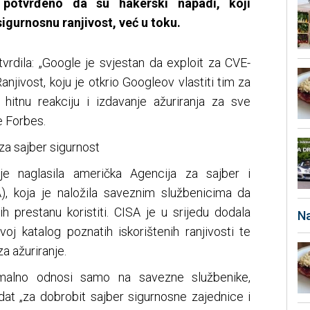
 potvrđeno da su hakerski napadi, koji
igurnosnu ranjivost, već u toku.
vrdila: „Google je svjestan da exploit za CVE-
Ranjivost, koju je otkrio Googleov vlastiti tim za
je hitnu reakciju i izdavanje ažuriranja za sve
e Forbes.
a sajber sigurnost
 je naglasila američka Agencija za sajber i
SA), koja je naložila saveznim službenicima da
 ih prestanu koristiti. CISA je u srijedu dodala
Na
oj katalog poznatih iskorištenih ranjivosti te
a ažuriranje.
malno odnosi samo na savezne službenike,
dat „za dobrobit sajber sigurnosne zajednice i