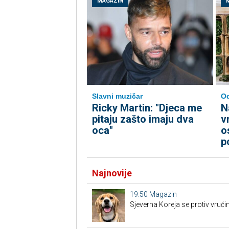
MAGAZIN
Slavni muzičar
Od
Ricky Martin: "Djeca me
N
pitaju zašto imaju dva
v
oca"
o
p
Najnovije
19:50
Magazin
Sjeverna Koreja se protiv vruć