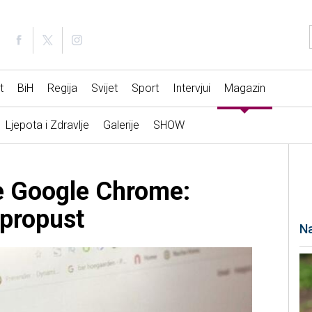
t
BiH
Regija
Svijet
Sport
Intervjui
Magazin
Ljepota i Zdravlje
Galerije
SHOW
te Google Chrome:
 propust
Na