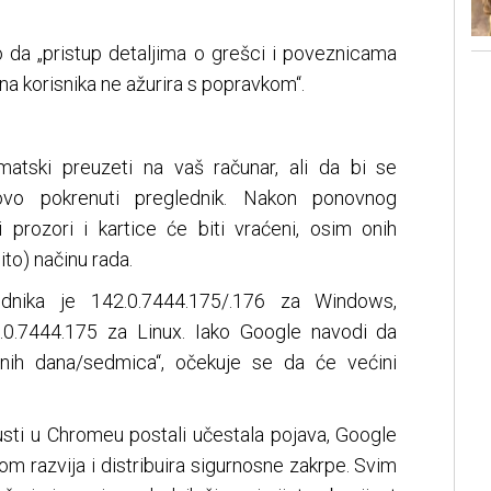
io da „pristup detaljima o grešci i poveznicama
a korisnika ne ažurira s popravkom“.
matski preuzeti na vaš računar, ali da bi se
novo pokrenuti preglednik. Nakon ponovnog
i prozori i kartice će biti vraćeni, osim onih
to) načinu rada.
ednika je 142.0.7444.175/.176 za Windows,
.0.7444.175 za Linux. Iako Google navodi da
dnih dana/sedmica“, očekuje se da će većini
usti u Chromeu postali učestala pojava, Google
om razvija i distribuira sigurnosne zakrpe. Svim