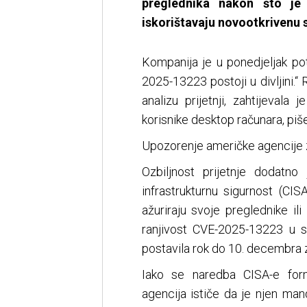
preglednika nakon što je
iskorištavaju novootkrivenu s
Kompanija je u ponedjeljak pot
2025-13223 postoji u divljini.“ 
analizu prijetnji, zahtijevala 
korisnike desktop računara, piš
Upozorenje američke agencije z
Ozbiljnost prijetnje dodatno
infrastrukturnu sigurnost (CI
ažuriraju svoje preglednike ili
ranjivost CVE-2025-13223 u sv
postavila rok do 10. decembra z
Iako se naredba CISA-e for
agencija ističe da je njen man