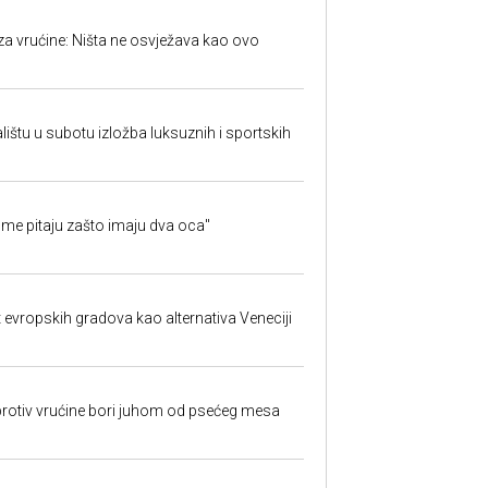
za vrućine: Ništa ne osvježava kao ovo
ištu u subotu izložba luksuznih i sportskih
 me pitaju zašto imaju dva oca"
t evropskih gradova kao alternativa Veneciji
protiv vrućine bori juhom od psećeg mesa