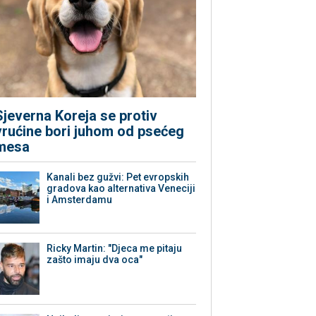
Sjeverna Koreja se protiv
vrućine bori juhom od psećeg
mesa
Kanali bez gužvi: Pet evropskih
gradova kao alternativa Veneciji
i Amsterdamu
Ricky Martin: "Djeca me pitaju
zašto imaju dva oca"