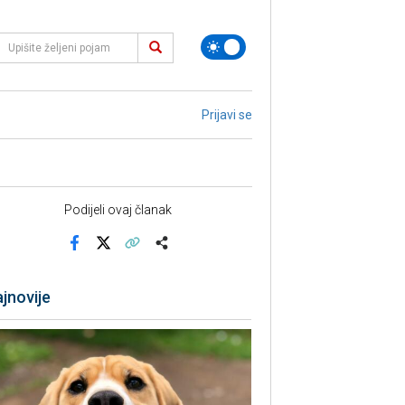
Prijavi se
Podijeli ovaj članak
Facebook
X
Kopiraj link
Više
jnovije