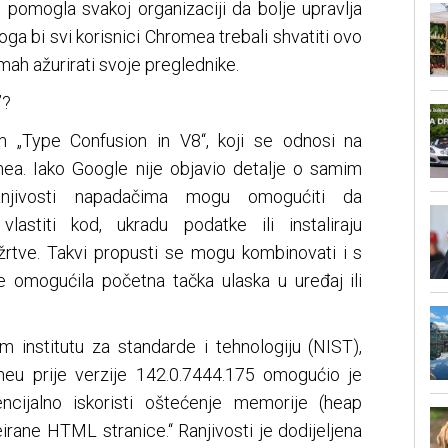
i pomogla svakoj organizaciji da bolje upravlja
Stoga bi svi korisnici Chromea trebali shvatiti ovo
mah ažurirati svoje preglednike.
’?
m „Type Confusion in V8“, koji se odnosi na
a. Iako Google nije objavio detalje o samim
anjivosti napadačima mogu omogućiti da
vlastiti kod, ukradu podatke ili instaliraju
 žrtve. Takvi propusti se mogu kombinovati i s
e omogućila početna tačka ulaska u uređaj ili
institutu za standarde i tehnologiju (NIST),
eu prije verzije 142.0.7444.175 omogućio je
cijalno iskoristi oštećenje memorije (heap
rane HTML stranice.“ Ranjivosti je dodijeljena