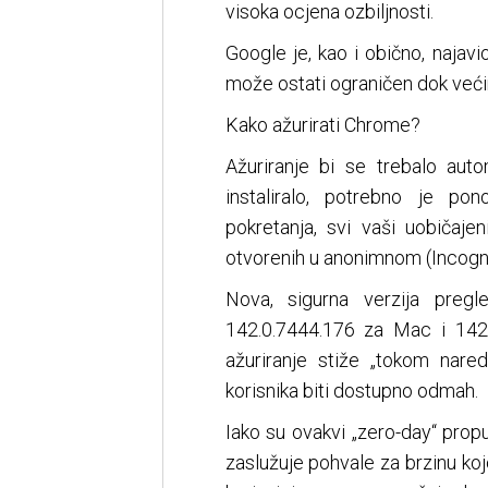
visoka ocjena ozbiljnosti.
Google je, kao i obično, najav
može ostati ograničen dok većin
Kako ažurirati Chrome?
Ažuriranje bi se trebalo auto
instaliralo, potrebno je po
pokretanja, svi vaši uobičajen
otvorenih u anonimnom (Incogni
Nova, sigurna verzija pregl
142.0.7444.176 za Mac i 142
ažuriranje stiže „tokom nare
korisnika biti dostupno odmah.
Iako su ovakvi „zero-day“ prop
zaslužuje pohvale za brzinu koj