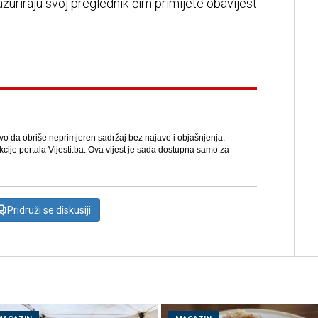
žuriraju svoj preglednik čim primijete obavijest
avo da obriše neprimjeren sadržaj bez najave i objašnjenja.
kcije portala Vijesti.ba. Ova vijest je sada dostupna samo za
Pridruži se diskusiji