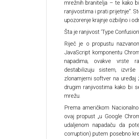
mrežnih branitelja – te kako b
ranjivostima i prati prijetnje“. 
upozorenje krajnje ozbiljno i od
Šta je ranjivost ‘Type Confusion
Riječ je o propustu nazvano
JavaScript komponentu Chrome
napadima, ovakve vrste r
destabilizuju sistem, izvrše 
zlonamjerni softver na uređaj
drugim ranjivostima kako bi s
mrežu.
Prema američkom Nacionalnom 
ovaj propust „u Google Chrom
udaljenom napadaču da poten
corruption) putem posebno krei