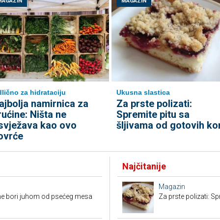
MAGAZIN
MAGAZIN
lično za hidrataciju
Ukusna slastica
ajbolja namirnica za
Za prste polizati:
rućine: Ništa ne
Spremite pitu sa
svježava kao ovo
šljivama od gotovih ko
ovrće
Najčitanije
Magazin
ine bori juhom od psećeg mesa
Za prste polizati: S