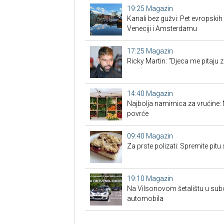
19:25
Magazin
Kanali bez gužvi: Pet evropskih
Veneciji i Amsterdamu
17:25
Magazin
Ricky Martin: "Djeca me pitaju 
14:40
Magazin
Najbolja namirnica za vrućine:
povrće
09:40
Magazin
Za prste polizati: Spremite pit
19:10
Magazin
Na Vilsonovom šetalištu u subo
automobila