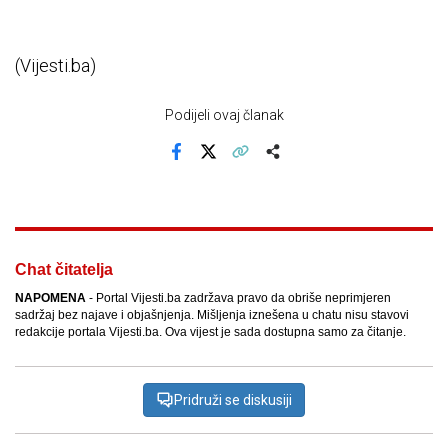
(Vijesti.ba)
Podijeli ovaj članak
Facebook
X
Kopiraj link
Više
Chat čitatelja
NAPOMENA
- Portal Vijesti.ba zadržava pravo da obriše neprimjeren
sadržaj bez najave i objašnjenja. Mišljenja iznešena u chatu nisu stavovi
redakcije portala Vijesti.ba. Ova vijest je sada dostupna samo za čitanje.
Pridruži se diskusiji