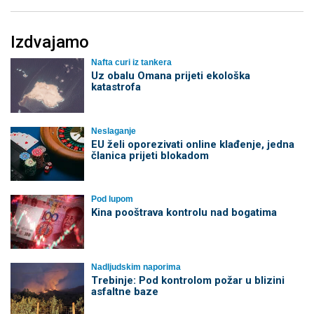
Izdvajamo
Nafta curi iz tankera
Uz obalu Omana prijeti ekološka
katastrofa
Neslaganje
EU želi oporezivati online klađenje, jedna
članica prijeti blokadom
Pod lupom
Kina pooštrava kontrolu nad bogatima
Nadljudskim naporima
Trebinje: Pod kontrolom požar u blizini
asfaltne baze